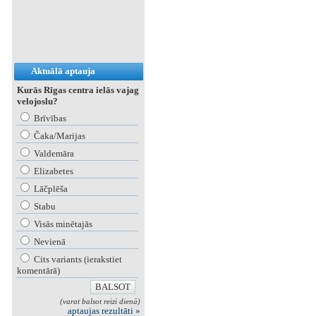
Aktuālā aptauja
Kurās Rīgas centra ielās vajag
velojoslu?
Brīvības
Čaka/Marijas
Valdemāra
Elizabetes
Lāčplēša
Stabu
Visās minētajās
Nevienā
Cits variants (ierakstiet
komentārā)
(varat balsot reizi dienā)
aptaujas rezultāti »