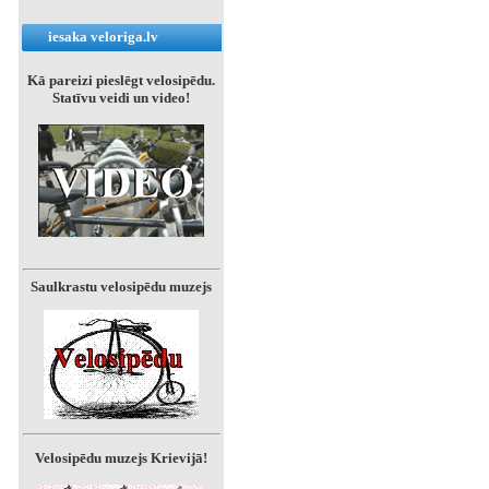
iesaka veloriga.lv
Kā pareizi pieslēgt velosipēdu.
Statīvu veidi un video!
Saulkrastu velosipēdu muzejs
Velosipēdu muzejs Krievijā!