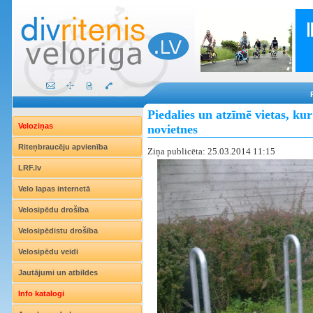
Piedalies un atzīmē vietas, ku
Veloziņas
novietnes
Riteņbraucēju apvienība
Ziņa publicēta: 25.03.2014 11:15
LRF.lv
Velo lapas internetā
Velosipēdu drošība
Velosipēdistu drošība
Velosipēdu veidi
Jautājumi un atbildes
Info katalogi