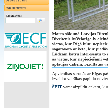
Ar velo uz darbu
Velo dokumenti
Meklēšana:
Marta sākumā Latvijas Riteņb
Divritenis.lv/Veloriga.lv aici
vietas, kur Rīgā būtu nepieci
sagatavota anketa, kur piedāv
Lūdzam katru interesentu to a
ās vietas, kur nepieciešami velo
aptaujas datiem, rezultātus va
Apvienības sarunās ar Rīgas pa
izveidot vairākas papildu noviet
ŠEIT
varat aizpildīt anketu, ku