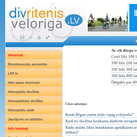
Ar cik dārgu v
Veloziņas
Cenā līdz 100 
100 līdz 200 la
Riteņbraucēju apvienība
200 līdz 300 la
LRF.lv
300 līdz 400 la
Dārgāku par 40
Velo lapas internetā
Velosipēdu drošība
Velosipēdistu drošība
Citas aptaujas
Velosipēdu veidi
Kurās Rīgas centra ielās vajag velojoslu?
Jautājumi un atbildes
Kurš no skolēnu konkursa darbiem tavuprāt i
Kādu atzīmi liktu braukšanas apstākļiem ar 
Info katalogi
tīrībai)?