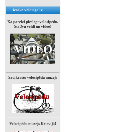
iesaka veloriga.lv
Kā pareizi pieslēgt velosipēdu.
Statīvu veidi un video!
Saulkrastu velosipēdu muzejs
Velosipēdu muzejs Krievijā!