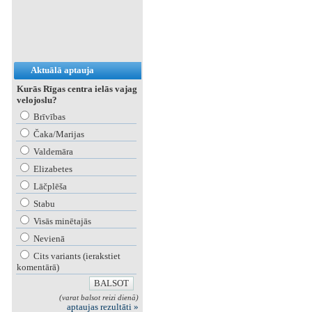
Aktuālā aptauja
Kurās Rīgas centra ielās vajag
velojoslu?
Brīvības
Čaka/Marijas
Valdemāra
Elizabetes
Lāčplēša
Stabu
Visās minētajās
Nevienā
Cits variants (ierakstiet
komentārā)
(varat balsot reizi dienā)
aptaujas rezultāti »