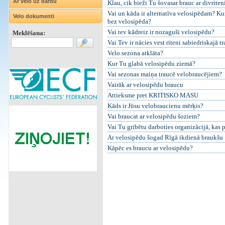
Ar velo uz darbu
Klau, cik bieži Tu šovasar brauc ar divriten
Vai un kāda ir alternatīva velosipēdam? Kur
Velo dokumenti
bez velosipēda?
Vai tev kādreiz ir nozaguši velosipēdu?
Meklēšana:
Vai Tev ir nācies vest riteni sabiedriskajā t
Velo sezona atklāta?
Kur Tu glabā velosipēdu ziemā?
Vai sezonas maiņa traucē velobraucējiem?
Vairāk ar velosipēdu braucu
Attieksme pret KRITISKO MASU
Kāds ir Jūsu velobraucienu mērķis?
Vai braucat ar velosipēdu šoziem?
Vai Tu gribētu darboties organizācijā, kas 
Ar velosipēdu šogad Rīgā ikdienā braukšu
Kāpēc es braucu ar velosipēdu?