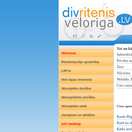
Vai un kā
Veloziņas
Sabiedris
Privāto a
Riteņbraucēju apvienība
Taxi
LRF.lv
Vilcienu
Nekādu. 
Velo lapas internetā
Cits vari
Velosipēdu drošība
Velosipēdistu drošība
Velosipēdu veidi
Citas apta
Jautājumi un atbildes
Kurās Rīg
Kurš no s
Info katalogi
Kādu atzī