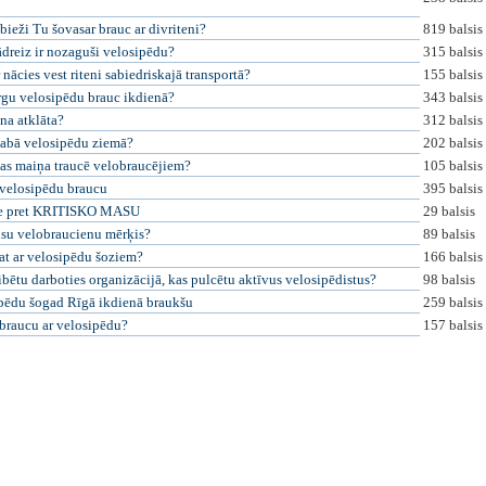
 bieži Tu šovasar brauc ar divriteni?
819 balsis
ādreiz ir nozaguši velosipēdu?
315 balsis
 nācies vest riteni sabiedriskajā transportā?
155 balsis
rgu velosipēdu brauc ikdienā?
343 balsis
na atklāta?
312 balsis
abā velosipēdu ziemā?
202 balsis
as maiņa traucē velobraucējiem?
105 balsis
 velosipēdu braucu
395 balsis
e pret KRITISKO MASU
29 balsis
ūsu velobraucienu mērķis?
89 balsis
at ar velosipēdu šoziem?
166 balsis
ibētu darboties organizācijā, kas pulcētu aktīvus velosipēdistus?
98 balsis
pēdu šogad Rīgā ikdienā braukšu
259 balsis
braucu ar velosipēdu?
157 balsis