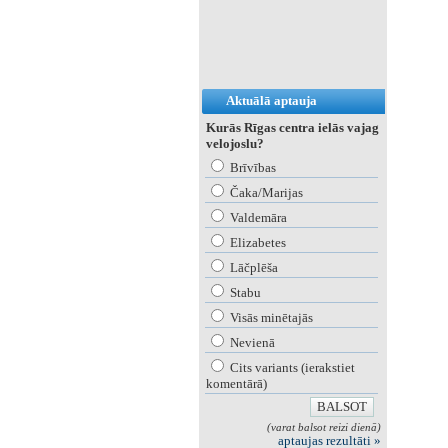
Aktuālā aptauja
Kurās Rīgas centra ielās vajag
velojoslu?
Brīvības
Čaka/Marijas
Valdemāra
Elizabetes
Lāčplēša
Stabu
Visās minētajās
Nevienā
Cits variants (ierakstiet
komentārā)
(varat balsot reizi dienā)
aptaujas rezultāti »