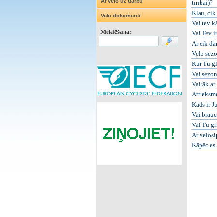
Ar velo uz darbu
tīrībai)?
Klau, cik
Velo dokumenti
Vai tev k
Meklēšana:
Vai Tev ir
Ar cik dā
Velo sezo
Kur Tu gl
Vai sezon
Vairāk ar
Attieksm
Kāds ir J
Vai brauc
Vai Tu gr
Ar velosi
Kāpēc es 