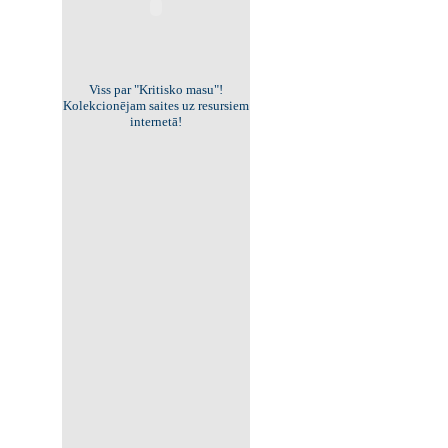
Viss par "Kritisko masu"!
Kolekcionējam saites uz resursiem
internetā!