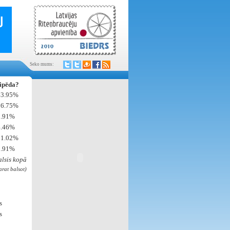
Seko mums:
sipēda?
43.95%
26.75%
1.91%
4.46%
21.02%
1.91%
lsis kopā
arat balsot)
s
s