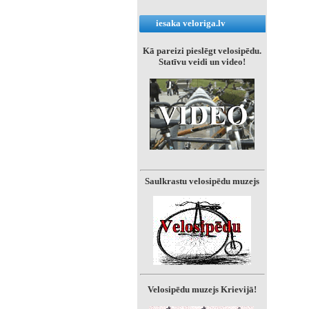
iesaka veloriga.lv
Kā pareizi pieslēgt velosipēdu.
Statīvu veidi un video!
Saulkrastu velosipēdu muzejs
Velosipēdu muzejs Krievijā!