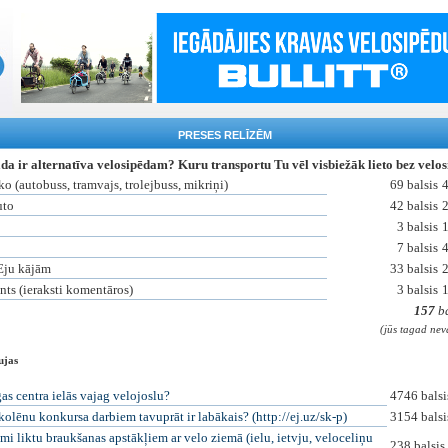
PRESES RELĪZĒM
da ir alternatīva velosipēdam? Kuru transportu Tu vēl visbiežāk lieto bez velo
ko (autobuss, tramvajs, trolejbuss, mikriņi)
69 balsis
uto
42 balsis
3 balsis
7 balsis
Eju kājām
33 balsis
ants (ieraksti komentāros)
3 balsis
157
ba
(jūs tagad nev
ujas
as centra ielās vajag velojoslu?
4746 balsi
kolēnu konkursa darbiem tavuprāt ir labākais? (http://ej.uz/sk-p)
3154 balsi
mi liktu braukšanas apstākļiem ar velo ziemā (ielu, ietvju, veloceliņu
238 balsis