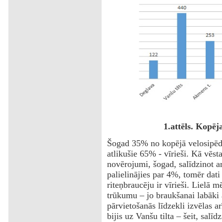
1.attēls. Kopēja
Šogad 35% no kopējā velosipēdist
atlikušie 65% - vīrieši. Kā vēst
novērojumi, šogad, salīdzinot a
palielinājies par 4%, tomēr dati
riteņbraucēju ir vīrieši. Lielā mē
trūkumu – jo braukšanai labāki 
pārvietošanās līdzekli izvēlas ar
bijis uz Vanšu tilta – šeit, salī