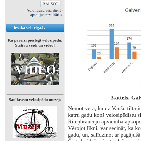
(varat balsot reizi dienā)
aptaujas rezultāti »
iesaka veloriga.lv
Kā pareizi pieslēgt velosipēdu.
Statīvu veidi un video!
3.attēls. Ga
Saulkrastu velosipēdu muzejs
Ņemot vērā, ka uz Vanšu tilta ir
katru gadu kopš velosipēdistu s
Riteņbraucēju apvienība apkopo v
Vērojot līkni, var secināt, ka ko
gadu, un, salīdzinot ar pagājušā