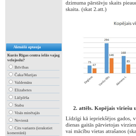
dzimuma pārstāvju skaits pieau
skaita. (skat 2.att.)
Aktuālā aptauja
Kurās Rīgas centra ielās vajag
velojoslu?
Brīvības
Čaka/Marijas
Valdemāra
Elizabetes
Lāčplēša
Stabu
2. attēls. Kopējais vīriešu
Visās minētajās
Līdzīgi kā iepriekšējos gados, 
Nevienā
dienas gaitās pārvietojas virzie
Cits variants (ierakstiet
vai mācību vietas atrašanos (skat
komentārā)