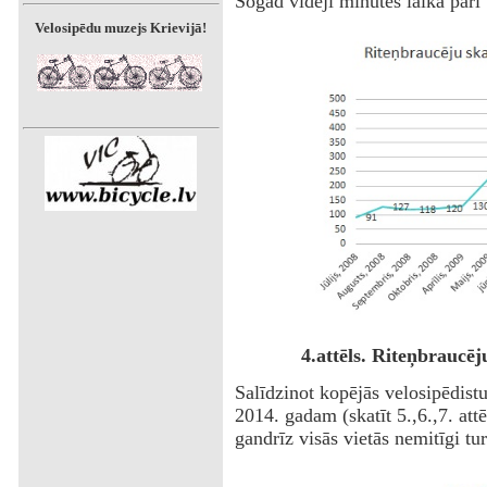
Šogad vidēji minūtes laikā pāri 
Velosipēdu muzejs Krievijā!
4.attēls. Riteņbraucēj
Salīdzinot kopējās velosipēdist
2014. gadam (skatīt 5.,6.,7. attē
gandrīz visās vietās nemitīgi tu