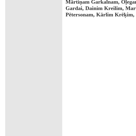
Mārtiņam Garkalnam, Oļegam 
Gardai, Dainim Kreilim, Ma
Pētersonam, Kārlim Krēķim,