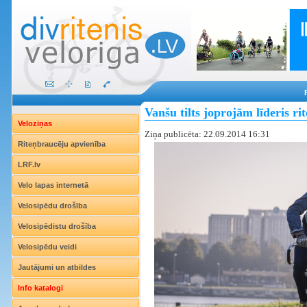
Vanšu tilts joprojām līderis ri
Veloziņas
Ziņa publicēta: 22.09.2014 16:31
Riteņbraucēju apvienība
LRF.lv
Velo lapas internetā
Velosipēdu drošība
Velosipēdistu drošība
Velosipēdu veidi
Jautājumi un atbildes
Info katalogi