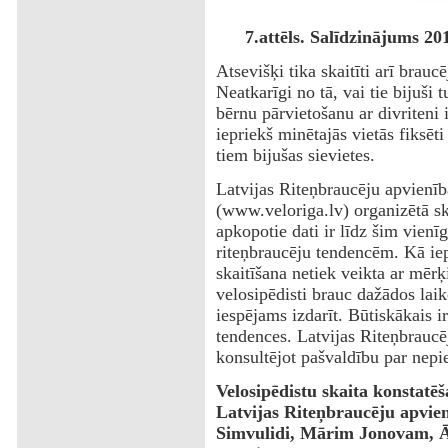
7.attēls. Salīdzinājums 20
Atsevišķi tika skaitīti arī brauc
Neatkarīgi no tā, vai tie bijuši t
bērnu pārvietošanu ar divriteni 
iepriekš minētajās vietās fiksēt
tiem bijušas sievietes.
Latvijas Riteņbraucēju apvienīb
(www.veloriga.lv) organizētā sk
apkopotie dati ir līdz šim vienīgā
riteņbraucēju tendencēm. Kā iep
skaitīšana netiek veikta ar mērķ
velosipēdisti brauc dažādos laik
iespējams izdarīt. Būtiskākais i
tendences. Latvijas Riteņbraucēj
konsultējot pašvaldību par nepi
Velosipēdistu skaita konstatē
Latvijas Riteņbraucēju apvie
Simvulidi, Mārim Jonovam, 