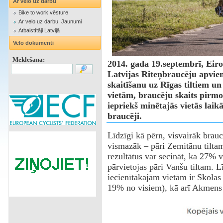
Ar velo uz darbu
Bike to work vēsture
Ar velo uz darbu. Jaunumi
Atbalstītāji Latvijā
Velo dokumenti
Meklēšana:
2014. gada 19.septembrī, Eiro
Latvijas Riteņbraucēju apvien
skaitīšanu uz Rīgas tiltiem u
vietām, braucēju skaits pirmo 
iepriekš minētajās vietās laikā 
braucēji.
Līdzīgi kā pērn, visvairāk brauc
vismazāk – pāri Zemitānu tiltam 
rezultātus var secināt, ka 27% v
pārvietojas pāri Vanšu tiltam. L
iecienītākajām vietām ir Skolas
19% no visiem), kā arī Akmens 