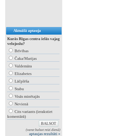
Aktuālā aptauja
Kurās Rīgas centra ielās vajag
velojoslu?
Brīvības
Čaka/Marijas
Valdemāra
Elizabetes
Lāčplēša
Stabu
Visās minētajās
Nevienā
Cits variants (ierakstiet
komentārā)
(varat balsot reizi dienā)
aptaujas rezultāti »