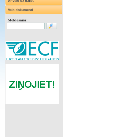
Ar velo uz darbu
Velo dokumenti
Meklēšana: