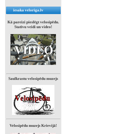
iesaka veloriga.lv
Kā pareizi pieslēgt velosipēdu.
Statīvu veidi un video!
Saulkrastu velosipēdu muzejs
Velosipēdu muzejs Krievijā!