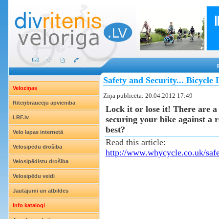
Safety and Security... Bicycle
Veloziņas
Ziņa publicēta: 20.04.2012 17:49
Riteņbraucēju apvienība
Lock it or lose it! There are a
LRF.lv
securing your bike against a r
best?
Velo lapas internetā
Read this article:
Velosipēdu drošība
http://www.whycycle.co.uk/safe
Velosipēdistu drošība
Velosipēdu veidi
Jautājumi un atbildes
Info katalogi