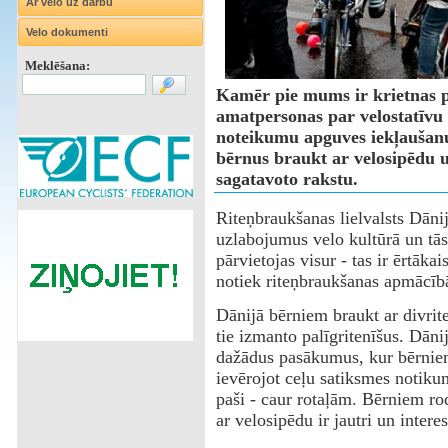
Ar velo uz darbu
Velo dokumenti
Meklēšana:
Kamēr pie mums ir krietnas pūl
amatpersonas par velostatīvu
noteikumu apguves iekļauša
bērnus braukt ar velosipēdu 
sagatavoto rakstu.
Riteņbraukšanas lielvalsts Dānij
uzlabojumus velo kultūrā un tās
pārvietojas visur - tas ir ērtāka
notiek riteņbraukšanas apmācī
Dānijā bērniem braukt ar divrit
tie izmanto palīgritenīšus. Dān
dažādus pasākumus, kur bērniem
ievērojot ceļu satiksmes notikum
paši - caur rotaļām. Bērniem rod
ar velosipēdu ir jautri un interes