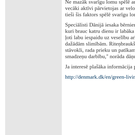
Ne mazāk svarīgu lomu spēlē arī
vecāki aktīvi pārvietojas ar velo
tieši šis faktors spēlē svarīgu l
Speciālisti Dānijā iesaka bērnie
kuri brauc katru dienu ir labāka
ļoti labu iespaidu uz veselību a
dažādām slimībām. Riteņbraukša
stāvokli, rada prieku un patīkam
smadzeņu darbību,'' norāda dāņu 
Ja interesē plašāka informācija p
http://denmark.dk/en/green-livin