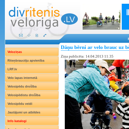
Dāņu bērni ar velo brauc uz 
Veloziņas
Ziņa publicēta: 14.04.2013 11:35
Riteņbraucēju apvienība
LRF.lv
Velo lapas internetā
Velosipēdu drošība
Velosipēdistu drošība
Velosipēdu veidi
Jautājumi un atbildes
Info katalogi