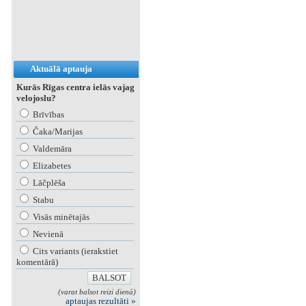
Aktuālā aptauja
Kurās Rīgas centra ielās vajag
velojoslu?
Brīvības
Čaka/Marijas
Valdemāra
Elizabetes
Lāčplēša
Stabu
Visās minētajās
Nevienā
Cits variants (ierakstiet
komentārā)
(varat balsot reizi dienā)
aptaujas rezultāti »