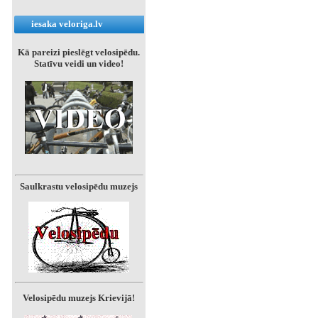
iesaka veloriga.lv
Kā pareizi pieslēgt velosipēdu.
Statīvu veidi un video!
Saulkrastu velosipēdu muzejs
Velosipēdu muzejs Krievijā!