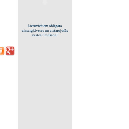
Viss par "Kritisko masu"!
Kolekcionējam saites uz resursiem
internetā!