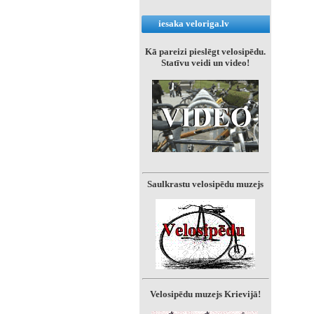
iesaka veloriga.lv
Kā pareizi pieslēgt velosipēdu.
Statīvu veidi un video!
Saulkrastu velosipēdu muzejs
Velosipēdu muzejs Krievijā!