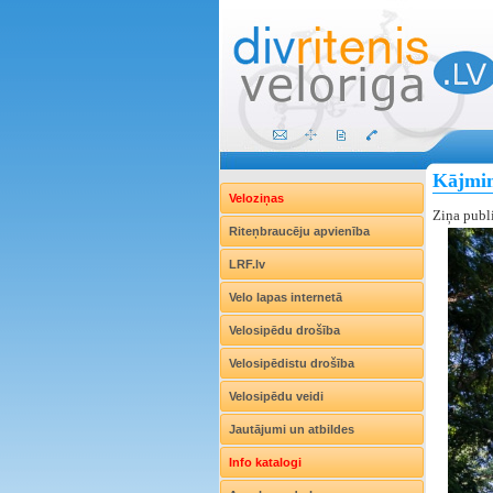
Kājmina
Veloziņas
Ziņa publ
Riteņbraucēju apvienība
LRF.lv
Velo lapas internetā
Velosipēdu drošība
Velosipēdistu drošība
Velosipēdu veidi
Jautājumi un atbildes
Info katalogi