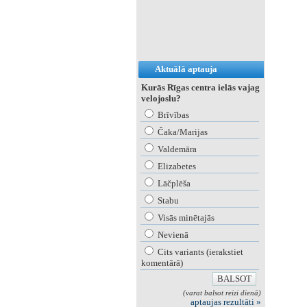
Aktuālā aptauja
Kurās Rīgas centra ielās vajag
velojoslu?
Brīvības
Čaka/Marijas
Valdemāra
Elizabetes
Lāčplēša
Stabu
Visās minētajās
Nevienā
Cits variants (ierakstiet
komentārā)
(varat balsot reizi dienā)
aptaujas rezultāti »