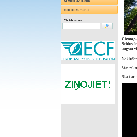
Ar velo uz darbu
Velo dokumenti
Meklēšana:
Gizmag.c
Schlussle
augstu v
Nokļūšan
Viss raks
Skati arī