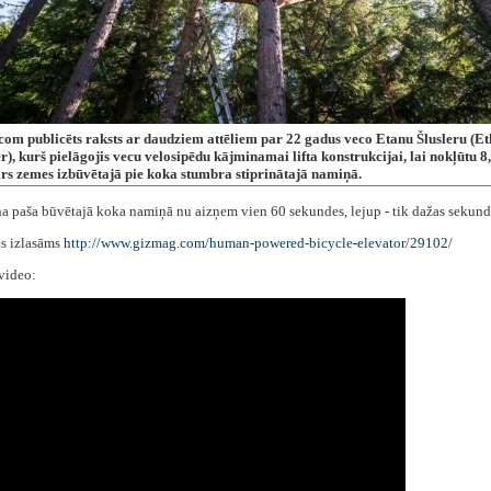
om publicēts raksts ar daudziem attēliem par 22 gadus veco Etanu Šlusleru (E
r), kurš pielāgojis vecu velosipēdu kājminamai lifta konstrukcijai, lai nokļūtu 8
irs zemes izbūvētajā pie koka stumbra stiprinātajā namiņā.
a paša būvētajā koka namiņā nu aizņem vien 60 sekundes, lejup - tik dažas sekund
ts izlasāms
http://www.gizmag.com/human-powered-bicycle-elevator/29102/
 video: