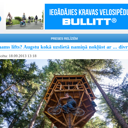
PRESES RELĪZĒM
ms lifts? Augstu kokā uzslietā namiņā nokļūst ar ... divr
icēta: 18.09.2013 13:18