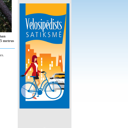
than
,5 metrus
es.