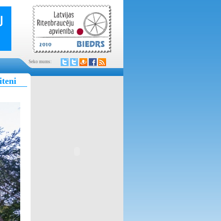
Seko mums:
iteni