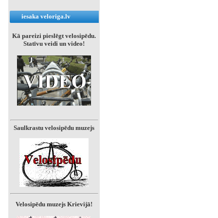
iesaka veloriga.lv
Kā pareizi pieslēgt velosipēdu.
Statīvu veidi un video!
Saulkrastu velosipēdu muzejs
Velosipēdu muzejs Krievijā!