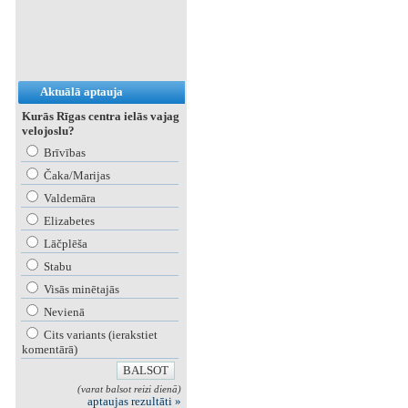
Aktuālā aptauja
Kurās Rīgas centra ielās vajag
velojoslu?
Brīvības
Čaka/Marijas
Valdemāra
Elizabetes
Lāčplēša
Stabu
Visās minētajās
Nevienā
Cits variants (ierakstiet
komentārā)
(varat balsot reizi dienā)
aptaujas rezultāti »