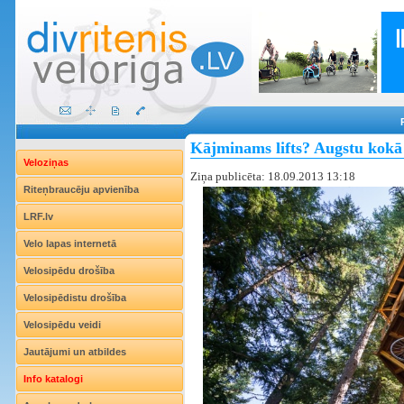
Kājminams lifts? Augstu kokā u
Veloziņas
Ziņa publicēta: 18.09.2013 13:18
Riteņbraucēju apvienība
LRF.lv
Velo lapas internetā
Velosipēdu drošība
Velosipēdistu drošība
Velosipēdu veidi
Jautājumi un atbildes
Info katalogi