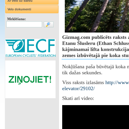
Ar velo uz darbu
Velo dokumenti
Meklēšana:
Gizmag.com publicēts raksts 
Etanu Šlusleru (Ethan Schlussl
kājminamai lifta konstrukcijai
zemes izbūvētajā pie koka st
Nokļūšana paša būvētajā koka n
tik dažas sekundes.
Viss raksts izlasāms
http://www
elevator/29102/
Skati arī video: