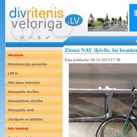
Ziema NAV šķērlis, lai brauktu
Veloziņas
Ziņa publicēta: 06.12.2015 17:38
Riteņbraucēju apvienība
LRF.lv
Velo lapas internetā
Velosipēdu drošība
Velosipēdistu drošība
Velosipēdu veidi
Jautājumi un atbildes
Info katalogi