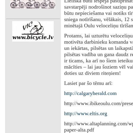
Lieliska būtu iespēja pastiprinā
savstarpēji nodrošinot saziņu par
būtu nepieciešama vai notiks tī
sniega notīrīšanu, vēlākais, 12 
minētajā Oulu veloceliņu tīrīšana
‌Protams, lai uzturētu veloceliņ
motivēta darbinieku komanda vai
un iekārtas, pilsētas un laikapst
pilsētas vadība un gana daudz 
ir ticams, ka arī no šiem ieteik
mācīties – lai jau šoziem vēl va
doties uz diviem riteņiem!
‌Lasiet par šo tēmu arī:
http://calgaryherald.com
‌http://www.ibikeoulu.com/pres
http://www.eltis.org
‌http://www.altaplanning.com/wp
paper-alta.pdf