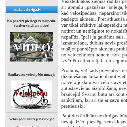
‌Visizteiktākās ziemas radītās p
arī apmaļu „pazušana” sniegā, 
iesaka veloriga.lv
kad velosipēdists, nepārzinot ti
paslēpto akmeni. Pret atkusušā 
Kā pareizi pieslēgt velosipēdu.
var tikai efektīvs laikapstākļu 
Statīvu veidi un video!
notīrot un nemēģinot to nokaisīt 
nepalīdz, īpaši ja gaidāms sals
izmantošana, dubļus nevis presēj
runājot par slēpto akmeņu prob
no veloceliņiem noņemt nost pav
izvērtēt celiņa reljefa un segu
‌Protams, vēl kāds preventīvs ie
Saulkrastu velosipēdu muzejs
dizainēšanas laikā ieplānot viet
uz velo joslām vai velo stāvviet
autostāvvietas aizpildīšana, ne
braucēju! Svarīgi būtu arī kontr
sankcijām, lai arī tie ar savu no
prettiesiski.
‌Papildus ērtībām nozīmīgas būt
Velosipēdu muzejs Krievijā!
nevajadzētu pieslēgt zem klajas 