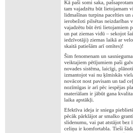
‌Kā paši somi saka, pašsaprotams
tam vajadzētu būt lietojamam vi
lidmašīnas turpina pacelties un 
ierobežoti pilsētas neizdarības
vajadzētu būt ērti lietojamiem 
un pat ziemas vidū – sekojot ša
iedzīvotāji) ziemas laikā ar ve
skaitā patiešām arī omītes)!
‌Šim fenomenam un sasnieguma
veiktajiem pētījumiem paši galv
novades sistēma, laicīgi, plānot
izmantojot vai nu ķīmiskās viela
novācot nost pavisam un tad ceļ
nozīmīgas ir arī pēc iespējas pl
materiālam ir jābūt gana kvalit
laika apstākļi.
‌Efektīva ideja ir sniega piebli
pēcāk pārklājot ar smalko granti
slidenumu, vai pat atstājot bez 
celiņu ir komfortabla. Tieši šā