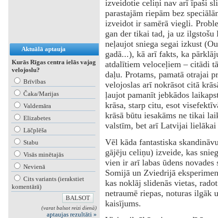
izveidotie celiņi nav arī īpaši s
parastajām riepām bez speciālā
izveidot ir samērā viegli. Probl
gan der tikai tad, ja uz ilgstošu
neļaujot sniega segai izkust (Ou
Aktuālā aptauja
gadā...), kā arī fakts, ka pārklā
Kurās Rīgas centra ielās vajag
atdalītiem veloceļiem – citādi t
velojoslu?
daļu. Protams, pamatā otrajai p
Brīvības
velojoslas arī nokrāsot citā krās
Čaka/Marijas
ļaujot pamanīt jebkādos laikapst
krāsa, starp citu, esot visefekt
Valdemāra
krāsā būtu iesakāms ne tikai la
Elizabetes
valstīm, bet arī Latvijai lielāka
Lāčplēša
‌Vēl kāda fantastiska skandināvu
Stabu
gājēju celiņu) izveide, kas snieg
Visās minētajās
vien ir arī labas ūdens novades 
Nevienā
Somijā un Zviedrijā eksperimen
Cits variants (ierakstiet
kas noklāj slidenās vietas, rado
komentārā)
netraumē riepas, noturas ilgāk u
kaisījums.
(varat balsot reizi dienā)
aptaujas rezultāti »