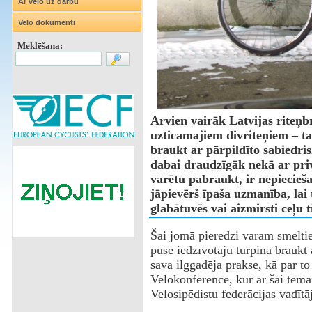
Ar velo uz darbu
Velo dokumenti
Meklēšana:
Arvien vairāk Latvijas riteņb
uzticamajiem divriteņiem – ta
braukt ar pārpildīto sabiedri
dabai draudzīgāk nekā ar priv
varētu pabraukt, ir nepiecieš
jāpievērš īpaša uzmanība, lai 
glabātuvēs vai aizmirsti ceļu t
Šai jomā pieredzi varam smeltie
puse iedzīvotāju turpina braukt a
sava ilggadēja prakse, kā par to
Velokonferencē, kur ar šai tēma
Velosipēdistu federācijas vadītā