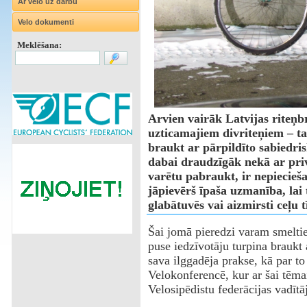
Ar velo uz darbu
Velo dokumenti
Meklēšana:
Arvien vairāk Latvijas riteņb
uzticamajiem divriteņiem – ta
braukt ar pārpildīto sabiedri
dabai draudzīgāk nekā ar priv
varētu pabraukt, ir nepiecieš
jāpievērš īpaša uzmanība, lai 
glabātuvēs vai aizmirsti ceļu t
Šai jomā pieredzi varam smeltie
puse iedzīvotāju turpina braukt a
sava ilggadēja prakse, kā par to
Velokonferencē, kur ar šai tēma
Velosipēdistu federācijas vadītā