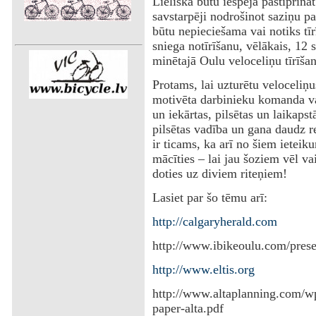
Lieliska būtu iespēja pastiprinā
savstarpēji nodrošinot saziņu par
būtu nepieciešama vai notiks tī
sniega notīrīšanu, vēlākais, 12 
minētajā Oulu veloceliņu tīrīšana
‌Protams, lai uzturētu veloceliņ
motivēta darbinieku komanda vai
un iekārtas, pilsētas un laikapst
pilsētas vadība un gana daudz 
ir ticams, ka arī no šiem ieteik
mācīties – lai jau šoziem vēl va
doties uz diviem riteņiem!
‌Lasiet par šo tēmu arī:
http://calgaryherald.com
‌http://www.ibikeoulu.com/pres
http://www.eltis.org
‌http://www.altaplanning.com/wp
paper-alta.pdf