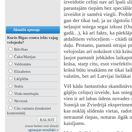
izveidotie celiņi nav arī īpaši s
parastajām riepām bez speciālā
izveidot ir samērā viegli. Probl
gan der tikai tad, ja uz ilgstošu
neļaujot sniega segai izkust (Ou
Aktuālā aptauja
gadā...), kā arī fakts, ka pārklā
Kurās Rīgas centra ielās vajag
atdalītiem veloceļiem – citādi t
velojoslu?
daļu. Protams, pamatā otrajai p
Brīvības
velojoslas arī nokrāsot citā krās
Čaka/Marijas
ļaujot pamanīt jebkādos laikapst
krāsa, starp citu, esot visefekt
Valdemāra
krāsā būtu iesakāms ne tikai la
Elizabetes
valstīm, bet arī Latvijai lielāka
Lāčplēša
‌Vēl kāda fantastiska skandināvu
Stabu
gājēju celiņu) izveide, kas snieg
Visās minētajās
vien ir arī labas ūdens novades 
Nevienā
Somijā un Zviedrijā eksperimen
Cits variants (ierakstiet
kas noklāj slidenās vietas, rado
komentārā)
netraumē riepas, noturas ilgāk u
kaisījums.
(varat balsot reizi dienā)
aptaujas rezultāti »