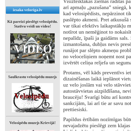
‌Visizteiktākās ziemas radītās p
arī apmaļu „pazušana” sniegā, 
iesaka veloriga.lv
kad velosipēdists, nepārzinot ti
paslēpto akmeni. Pret atkusušā 
Kā pareizi pieslēgt velosipēdu.
var tikai efektīvs laikapstākļu 
Statīvu veidi un video!
notīrot un nemēģinot to nokaisīt 
nepalīdz, īpaši ja gaidāms sals
izmantošana, dubļus nevis presēj
runājot par slēpto akmeņu prob
no veloceliņiem noņemt nost pav
izvērtēt celiņa reljefa un segu
‌Protams, vēl kāds preventīvs ie
Saulkrastu velosipēdu muzejs
dizainēšanas laikā ieplānot viet
uz velo joslām vai velo stāvviet
autostāvvietas aizpildīšana, ne
braucēju! Svarīgi būtu arī kontr
sankcijām, lai arī tie ar savu no
prettiesiski.
‌Papildus ērtībām nozīmīgas būt
Velosipēdu muzejs Krievijā!
nevajadzētu pieslēgt zem klajas 