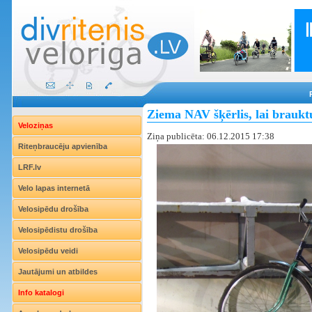
Ziema NAV šķērlis, lai brauktu
Veloziņas
Ziņa publicēta: 06.12.2015 17:38
Riteņbraucēju apvienība
LRF.lv
Velo lapas internetā
Velosipēdu drošība
Velosipēdistu drošība
Velosipēdu veidi
Jautājumi un atbildes
Info katalogi