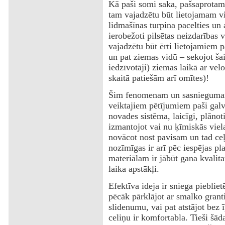
‌Kā paši somi saka, pašsaprotams
tam vajadzētu būt lietojamam vi
lidmašīnas turpina pacelties un 
ierobežoti pilsētas neizdarības
vajadzētu būt ērti lietojamiem 
un pat ziemas vidū – sekojot ša
iedzīvotāji) ziemas laikā ar ve
skaitā patiešām arī omītes)!
‌Šim fenomenam un sasnieguma
veiktajiem pētījumiem paši galv
novades sistēma, laicīgi, plānot
izmantojot vai nu ķīmiskās viela
novācot nost pavisam un tad ceļ
nozīmīgas ir arī pēc iespējas pl
materiālam ir jābūt gana kvalit
laika apstākļi.
‌Efektīva ideja ir sniega piebli
pēcāk pārklājot ar smalko granti
slidenumu, vai pat atstājot bez 
celiņu ir komfortabla. Tieši šā