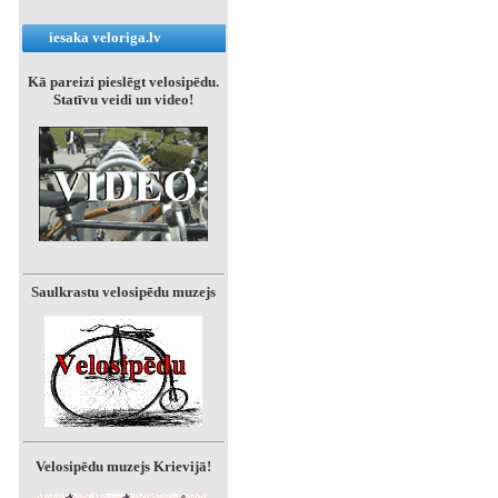
iesaka veloriga.lv
Kā pareizi pieslēgt velosipēdu.
Statīvu veidi un video!
Saulkrastu velosipēdu muzejs
Velosipēdu muzejs Krievijā!