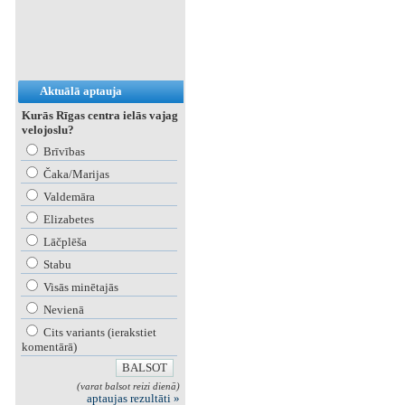
Aktuālā aptauja
Kurās Rīgas centra ielās vajag
velojoslu?
Brīvības
Čaka/Marijas
Valdemāra
Elizabetes
Lāčplēša
Stabu
Visās minētajās
Nevienā
Cits variants (ierakstiet
komentārā)
(varat balsot reizi dienā)
aptaujas rezultāti »