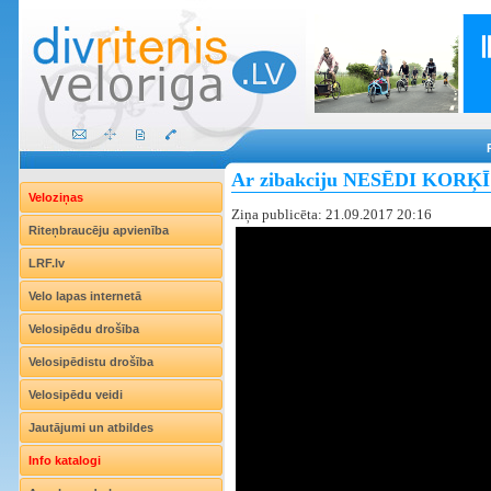
Ar zibakciju NESĒDI KORĶĪ ai
Veloziņas
Ziņa publicēta: 21.09.2017 20:16
Riteņbraucēju apvienība
LRF.lv
Velo lapas internetā
Velosipēdu drošība
Velosipēdistu drošība
Velosipēdu veidi
Jautājumi un atbildes
Info katalogi