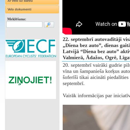
Ar velo uz darbu
Velo dokumenti
Meklēšana:
22. septembrī autovadītāji visā
„Diena bez auto”, dienas gaitā
Latvijā “Diena bez auto” aktiv
Valmierā, Ādažos, Ogrē, Līgat
20. septembrī vairāki gudrie pils
vīna un šampanieša korķus auto
šoferīši tikai aicināti piedalītie
septembrī.
Vairāk informācijas par iniciat