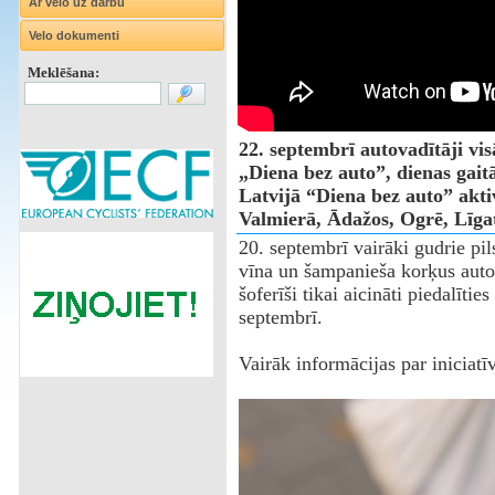
Ar velo uz darbu
Velo dokumenti
Meklēšana:
22. septembrī autovadītāji visā
„Diena bez auto”, dienas gaitā
Latvijā “Diena bez auto” aktiv
Valmierā, Ādažos, Ogrē, Līgat
20. septembrī vairāki gudrie pils
vīna un šampanieša korķus auto
šoferīši tikai aicināti piedalītie
septembrī.
Vairāk informācijas par iniciat