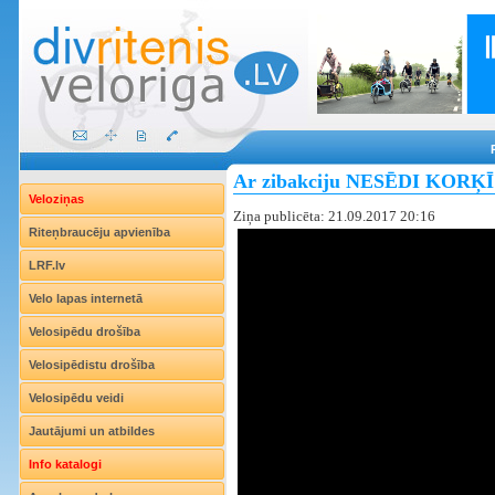
Ar zibakciju NESĒDI KORĶĪ ai
Veloziņas
Ziņa publicēta: 21.09.2017 20:16
Riteņbraucēju apvienība
LRF.lv
Velo lapas internetā
Velosipēdu drošība
Velosipēdistu drošība
Velosipēdu veidi
Jautājumi un atbildes
Info katalogi