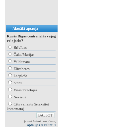
Aktuālā aptauja
Kurās Rīgas centra ielās vajag
velojoslu?
Brīvības
Čaka/Marijas
Valdemāra
Elizabetes
Lāčplēša
Stabu
Visās minētajās
Nevienā
Cits variants (ierakstiet
komentārā)
(varat balsot reizi dienā)
aptaujas rezultāti »