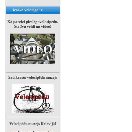
iesaka veloriga.lv
Kā pareizi pieslēgt velosipēdu.
Statīvu veidi un video!
Saulkrastu velosipēdu muzejs
Velosipēdu muzejs Krievijā!