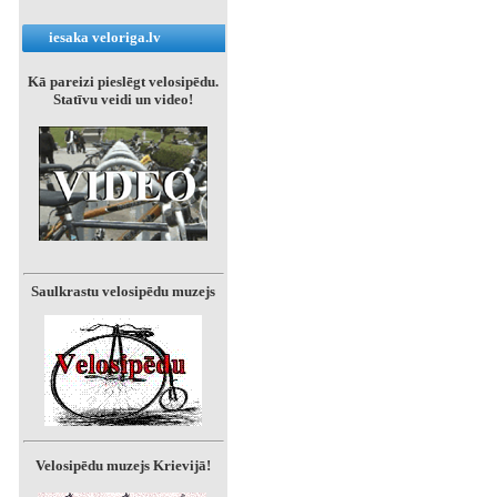
iesaka veloriga.lv
Kā pareizi pieslēgt velosipēdu.
Statīvu veidi un video!
Saulkrastu velosipēdu muzejs
Velosipēdu muzejs Krievijā!