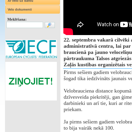
Ar velo uz darbu
Velo dokumenti
Meklēšana:
22. septembra vakarā cilvēki 
administratīvā centra, lai par
braucienā pa jauno veloceliņu
pārtraukuma Talsos atgriezās
Zaļās kustības organizētais v
Pirms sešiem gadiem velobraucie
šogad tika iedzīvināts jaunais v
Velobrauciena distance kopumā 
dzīvesveida piekritēji, gan ģim
darbinieki un arī tie, kuri ar ri
priekam.
‌Ja pirms sešiem gadiem velobra
to bija vairāk nekā 100.