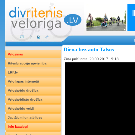
Diena bez auto Talsos
Veloziņas
Ziņa publicēta: 29.09.2017 19:18
Riteņbraucēju apvienība
LRF.lv
Velo lapas internetā
Velosipēdu drošība
Velosipēdistu drošība
Velosipēdu veidi
Jautājumi un atbildes
Info katalogi