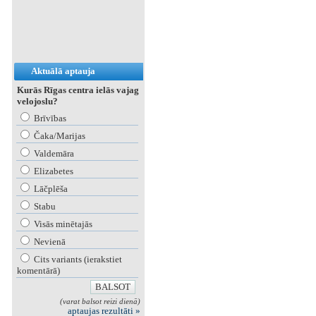
Aktuālā aptauja
Kurās Rīgas centra ielās vajag
velojoslu?
Brīvības
Čaka/Marijas
Valdemāra
Elizabetes
Lāčplēša
Stabu
Visās minētajās
Nevienā
Cits variants (ierakstiet
komentārā)
(varat balsot reizi dienā)
aptaujas rezultāti »