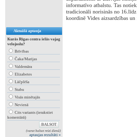
informatīvo atbalstu. Tas notiek
tradicionāli norisinās no 16.līd
koordinē Vides aizsardzības un r
Aktuālā aptauja
Kurās Rīgas centra ielās vajag
velojoslu?
Brīvības
Čaka/Marijas
Valdemāra
Elizabetes
Lāčplēša
Stabu
Visās minētajās
Nevienā
Cits variants (ierakstiet
komentārā)
(varat balsot reizi dienā)
aptaujas rezultāti »