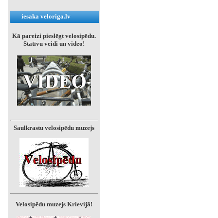
iesaka veloriga.lv
Kā pareizi pieslēgt velosipēdu.
Statīvu veidi un video!
Saulkrastu velosipēdu muzejs
Velosipēdu muzejs Krievijā!