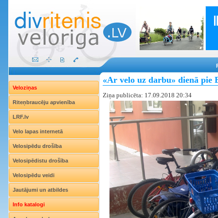
«Ar velo uz darbu» dienā pie B
Veloziņas
Ziņa publicēta: 17.09.2018 20:34
Riteņbraucēju apvienība
LRF.lv
Velo lapas internetā
Velosipēdu drošība
Velosipēdistu drošība
Velosipēdu veidi
Jautājumi un atbildes
Info katalogi