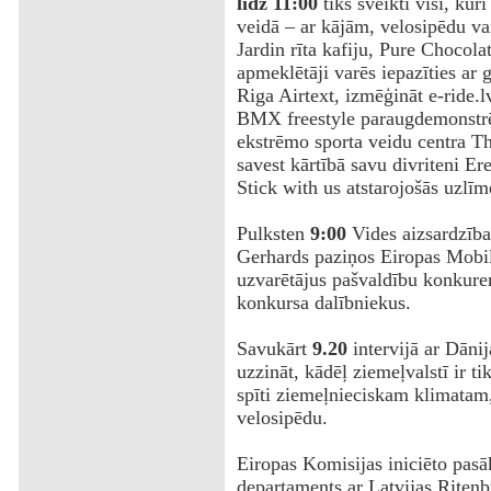
līdz 11:00
tiks sveikti visi, kur
veidā – ar kājām, velosipēdu v
Jardin rīta kafiju, Pure Choco
apmeklētāji varēs iepazīties ar 
Riga Airtext, izmēģināt e-ride.l
BMX freestyle paraugdemonstrē
ekstrēmo sporta veidu centra Th
savest kārtībā savu divriteni E
Stick with us atstarojošās uzlīm
Pulksten
9:00
Vides aizsardzības
Gerhards paziņos Eiropas Mobil
uzvarētājus pašvaldību konkuren
konkursa dalībniekus.
‌Savukārt
9.20
intervijā ar Dāni
uzzināt, kādēļ ziemeļvalstī ir tik
spīti ziemeļnieciskam klimatam, 
velosipēdu.
Eiropas Komisijas iniciēto pas
departaments ar Latvijas Riteņb