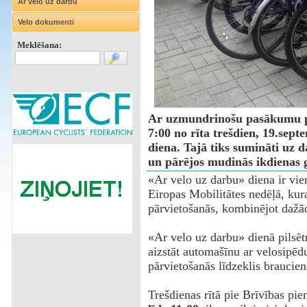
Ar velo uz darbu
Velo dokumenti
Meklēšana:
Ar uzmundrinošu pasākumu pi
7:00 no rīta trešdien, 19.sep
diena. Tajā tiks sumināti uz d
un pārējos mudinās ikdienas ga
«Ar velo uz darbu» diena ir vi
Eiropas Mobilitātes nedēļā, kur
pārvietošanās, kombinējot dažād
«Ar velo uz darbu» dienā pilsētn
aizstāt automašīnu ar velosipēdu
pārvietošanās līdzeklis braucie
Trešdienas rītā pie Brīvības pi