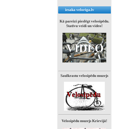
iesaka veloriga.lv
Kā pareizi pieslēgt velosipēdu.
Statīvu veidi un video!
Saulkrastu velosipēdu muzejs
Velosipēdu muzejs Krievijā!