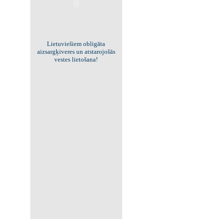
Viss par "Kritisko masu"!
Kolekcionējam saites uz resursiem
internetā!