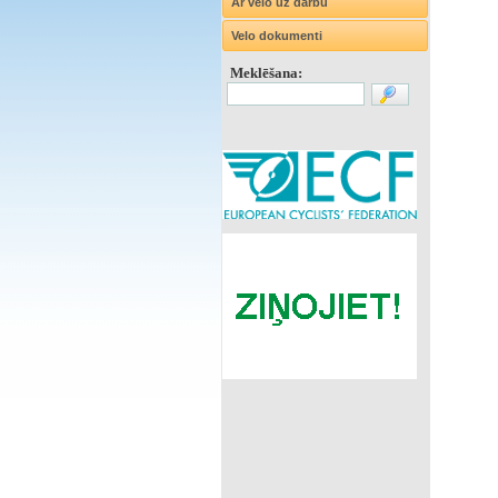
Ar velo uz darbu
Velo dokumenti
Meklēšana: