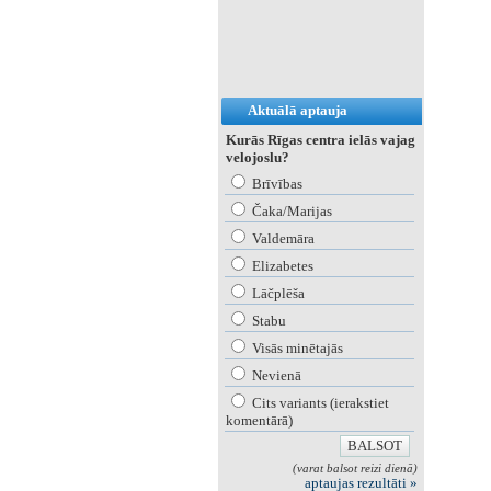
Aktuālā aptauja
Kurās Rīgas centra ielās vajag
velojoslu?
Brīvības
Čaka/Marijas
Valdemāra
Elizabetes
Lāčplēša
Stabu
Visās minētajās
Nevienā
Cits variants (ierakstiet
komentārā)
(varat balsot reizi dienā)
aptaujas rezultāti »