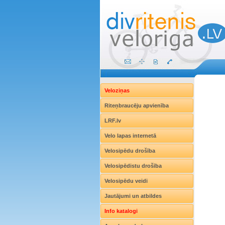
Veloziņas
Riteņbraucēju apvienība
LRF.lv
Velo lapas internetā
Velosipēdu drošība
Velosipēdistu drošība
Velosipēdu veidi
Jautājumi un atbildes
Info katalogi