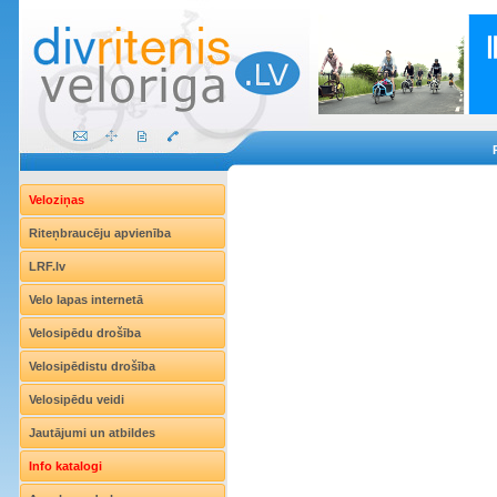
Veloziņas
Riteņbraucēju apvienība
LRF.lv
Velo lapas internetā
Velosipēdu drošība
Velosipēdistu drošība
Velosipēdu veidi
Jautājumi un atbildes
Info katalogi