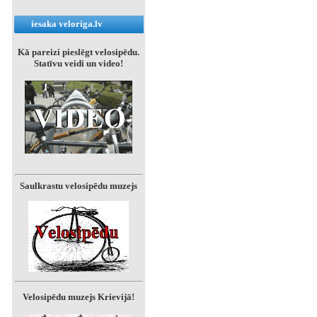
iesaka veloriga.lv
Kā pareizi pieslēgt velosipēdu.
Statīvu veidi un video!
Saulkrastu velosipēdu muzejs
Velosipēdu muzejs Krievijā!