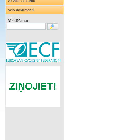
Ar velo uz darbu
Velo dokumenti
Meklēšana: