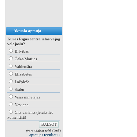
Aktuālā aptauja
Kurās Rīgas centra ielās vajag
velojoslu?
Brīvības
Čaka/Marijas
Valdemāra
Elizabetes
Lāčplēša
Stabu
Visās minētajās
Nevienā
Cits variants (ierakstiet
komentārā)
(varat balsot reizi dienā)
aptaujas rezultāti »