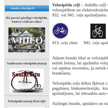
Velosipēdu ceļš
– Atdalīts ceļš 
iesaka veloriga.lv
velosipēdiem un elektroskrejrit
932. vai 941. ceļa apzīmējumu.
Kā pareizi pieslēgt velosipēdu.
Statīvu veidi un video!
413. ceļa zīme 941. ceļa ap
Atļauts braukt tikai ar velosipē
netiek lietota, lai apzīmētu velo
Saulkrastu velosipēdu muzejs
vai atpūtas inventāru, ja netiek
braukšana;
Velosipēdu ceļu drīkst šķērsot c
pagalmos, blakusteritorijās, kru
apzīmējums, lai iebrauktu auto s
Velosipēdu muzejs Krievijā!
Aizliegts braukt, apstāties un s