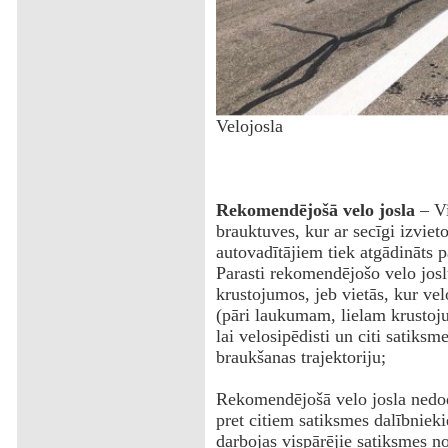
‌Velojosla
Rekomendējošā velo josla
– Vi
brauktuves, kur ar secīgi izvi
autovadītājiem tiek atgādināts p
Parasti rekomendējošo velo josl
krustojumos, jeb vietās, kur vel
(pāri laukumam, lielam krustoj
lai velosipēdisti un citi satiks
braukšanas trajektoriju;
Rekomendējošā velo josla nedod
pret citiem satiksmes dalībniek
darbojas vispārējie satiksmes n