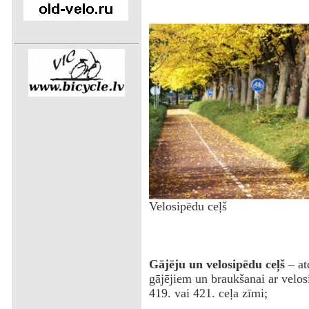
Velosipēdu ceļš
Gājēju un velosipēdu ceļš
– atd
gājējiem un braukšanai ar velosi
419. vai 421. ceļa zīmi;