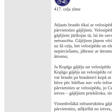
‌417. ceļa zīme
Atļauts braukt tikai ar velosipē
pārvietoties gājējiem. Velosipēd
gājējiem jārīkojas tā, lai tie sa
netraucētu. Gājējiem jāņem vērā
uz šā ceļa, bet velosipēdu un el
nepieciešams, jābrauc ar ātrumu
ātrumu;
Ja Kopīgs gājēju un velosipēdu 
Kopīgo gājēju un velosipēdu ceļ
var braukt pa brauktuvi kopā ar 
būve pēc būtības nav velo infras
pārvietoties ar velosipēdu, jo C
ietves – gājējiem priekšroka, tie
Visnedrošākā infrastruktūra gājēj
pārvietoties, atšķirībā no ietves