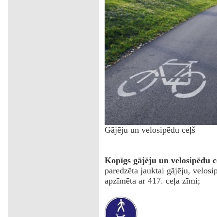
‌Gājēju un velosipēdu ceļš
Kopīgs gājēju un velosipēdu c
paredzēta jauktai gājēju, velosi
apzīmēta ar 417. ceļa zīmi;