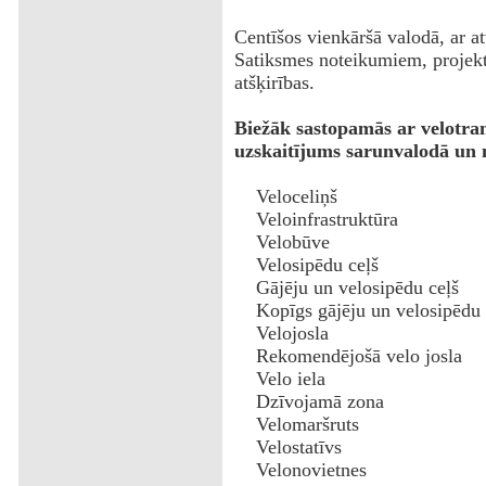
Centīšos vienkāršā valodā, ar 
Satiksmes noteikumiem, projektē
atšķirības.
Biežāk sastopamās ar velotran
uzskaitījums sarunvalodā un 
Veloceliņš
Veloinfrastruktūra
Velobūve
Velosipēdu ceļš
Gājēju un velosipēdu ceļš
Kopīgs gājēju un velosipēdu 
Velojosla
Rekomendējošā velo josla
Velo iela
Dzīvojamā zona
Velomaršruts
Velostatīvs
Velonovietnes