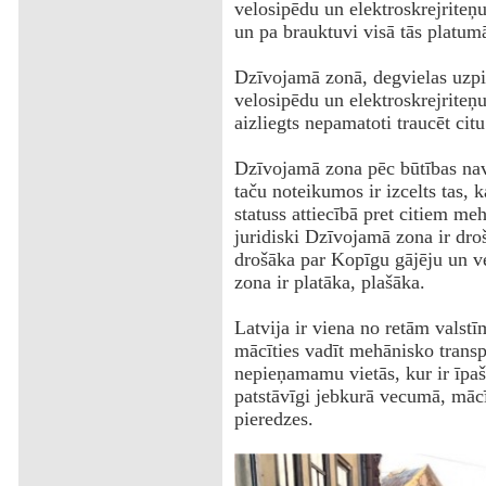
velosipēdu un elektroskrejriteņu
un pa brauktuvi visā tās platum
Dzīvojamā zonā, degvielas uzpild
velosipēdu un elektroskrejriteņu
aizliegts nepamatoti traucēt cit
Dzīvojamā zona pēc būtības nav 
taču noteikumos ir izcelts tas, k
statuss attiecībā pret citiem me
juridiski Dzīvojamā zona ir dr
drošāka par Kopīgu gājēju un ve
zona ir platāka, plašāka.
Latvija ir viena no retām valst
mācīties vadīt mehānisko transpo
nepieņamamu vietās, kur ir īpaši
patstāvīgi jebkurā vecumā, mācī
pieredzes.