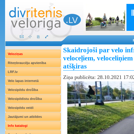
Skaidrojoši par velo in
Veloziņas
veloceļiem, veloceliņiem
Riteņbraucēju apvienība
atšķiras
LRF.lv
Ziņa publicēta: 28.10.2021 17:0
Velo lapas internetā
Velosipēdu drošība
Velosipēdistu drošība
Velosipēdu veidi
Jautājumi un atbildes
Info katalogi