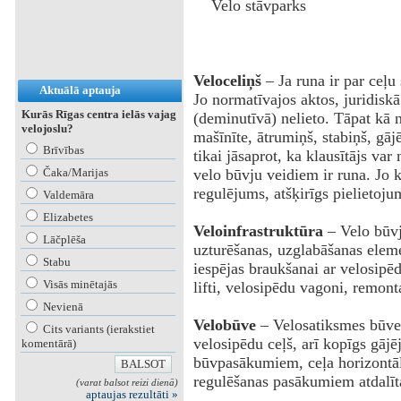
Velo stāvparks
Veloceliņš
– Ja runa ir par ceļu
Aktuālā aptauja
Jo normatīvajos aktos, juridis
Kurās Rīgas centra ielās vajag
(deminutīvā) nelieto. Tāpat kā
velojoslu?
mašīnīte, ātrumiņš, stabiņš, gājē
Brīvības
tikai jāsaprot, ka klausītājs va
Čaka/Marijas
velo būvju veidiem ir runa. Jo k
regulējums, atšķirīgs pielietoju
Valdemāra
Elizabetes
Veloinfrastruktūra
– Velo būvj
Lāčplēša
uzturēšanas, uzglabāšanas elem
Stabu
iespējas braukšanai ar velosipēd
Visās minētajās
lifti, velosipēdu vagoni, remont
Nevienā
Velobūve
– Velosatiksmes būve 
Cits variants (ierakstiet
velosipēdu ceļš, arī kopīgs gājē
komentārā)
būvpasākumiem, ceļa horizontā
regulēšanas pasākumiem atdalīta
(varat balsot reizi dienā)
aptaujas rezultāti »