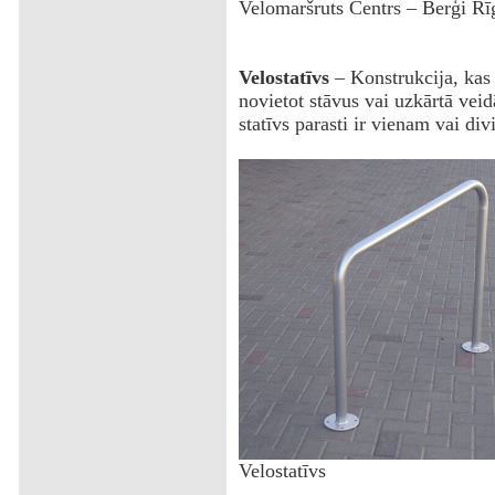
Velomaršruts Centrs – Berģi Rī
Velostatīvs
– Konstrukcija, kas p
novietot stāvus vai uzkārtā veidā
statīvs parasti ir vienam vai di
Velostatīvs