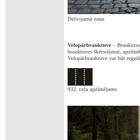
Dzīvojamā zona
Velopārbrauktuve
– Brauktuves
brauktuves šķērsošanai, apzīmē
Velopārbrauktuve var būt regul
‌932. ceļa apzīmējums