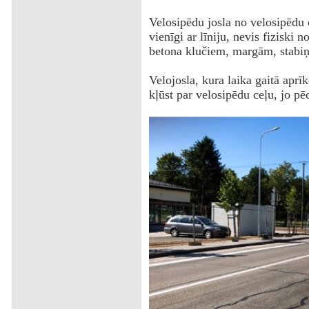
‌Velosipēdu josla no velosipēdu ce
vienīgi ar līniju, nevis fiziski 
betona klučiem, margām, stabiņ
Velojosla, kura laika gaitā aprī
kļūst par velosipēdu ceļu, jo pēc