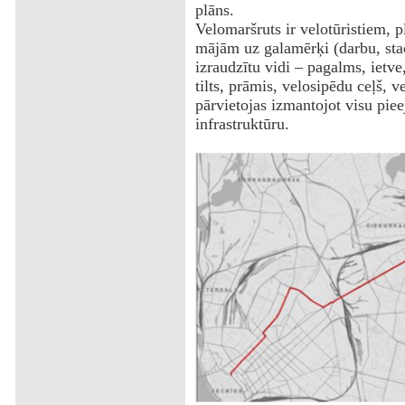
plāns.
Velomaršruts ir velotūristiem, 
mājām uz galamērķi (darbu, stac
izraudzītu vidi – pagalms, ietve
tilts, prāmis, velosipēdu ceļš, v
pārvietojas izmantojot visu pie
infrastruktūru.