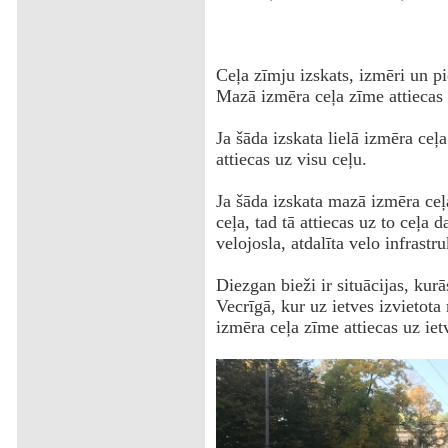
Ceļa zīmju izskats, izmēri un pi
Mazā izmēra ceļa zīme attiecas u
Ja šāda izskata lielā izmēra ceļa
attiecas uz visu ceļu.
Ja šāda izskata mazā izmēra ceļa
ceļa, tad tā attiecas uz to ceļa 
velojosla, atdalīta velo infrast
Diezgan bieži ir situācijas, kurā
Vecrīgā, kur uz ietves izvietota
izmēra ceļa zīme attiecas uz ietv