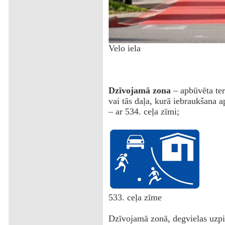
‌Velo iela
Dzīvojamā zona
– apbūvēta teri
vai tās daļa, kurā iebraukšana a
– ar 534. ceļa zīmi;
‌533. ceļa zīme
Dzīvojamā zonā, degvielas uzpil