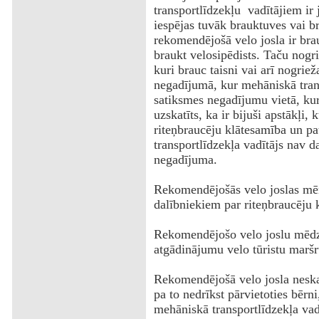
transportlīdzekļu vadītājiem ir
iespējas tuvāk brauktuves vai bra
rekomendējošā velo josla ir brau
braukt velosipēdists. Taču nogrie
kuri brauc taisni vai arī nogriež
negadījumā, kur mehāniskā transp
satiksmes negadījumu vietā, kur
uzskatīts, ka ir bijuši apstākļi, k
riteņbraucēju klātesamība un pa
transportlīdzekļa vadītājs nav da
negadījuma.
Rekomendējošās velo joslas mērķ
dalībniekiem par riteņbraucēju 
Rekomendējošo velo joslu mēdz
atgādinājumu velo tūristu maršru
Rekomendējošā velo josla neskait
pa to nedrīkst pārvietoties bērn
mehāniskā transportlīdzekļa vadīt