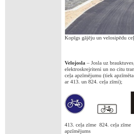
‌Kopīgs gājēju un velosipēdu ce
Velojosla
– Josla uz brauktuves
elektroskrejriteni un no citu tra
ceļa apzīmējumu (tiek apzīmēta 
ar 413. un 824. ceļa zīmi);
‌413. ceļa zīme 824. ceļa zīme
apzīmējums