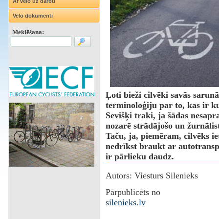
Ar velo uz darbu
Velo dokumenti
Meklēšana:
Ļoti bieži cilvēki savās sarun
terminoloģiju par to, kas ir k
Sevišķi traki, ja šādas nesapr
nozarē strādājošo un žurnālist
Taču, ja, piemēram, cilvēks i
nedrīkst braukt ar autotransp
ir pārlieku daudz.
Autors: Viesturs Silenieks
Pārpublicēts no
silenieks.lv