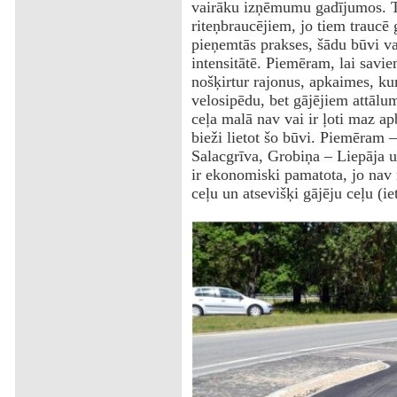
vairāku izņēmumu gadījumos. Tā
riteņbraucējiem, jo tiem traucē 
pieņemtās prakses, šādu būvi var
intensitātē. Piemēram, lai savie
nošķirtur rajonus, apkaimes, kur
velosipēdu, bet gājējiem attālums
ceļa malā nav vai ir ļoti maz ap
bieži lietot šo būvi. Piemēram 
Salacgrīva, Grobiņa – Liepāja 
ir ekonomiski pamatota, jo nav 
ceļu un atsevišķi gājēju ceļu (iet