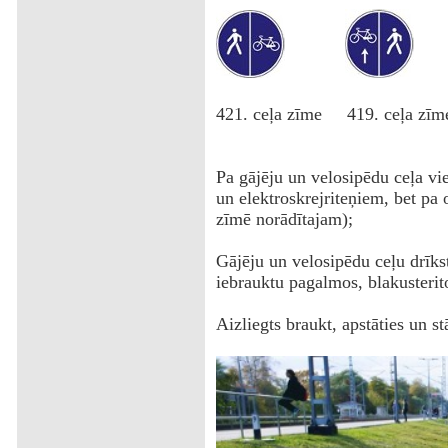
‌421. ceļa zīme 419. ceļa zīm
Pa gājēju un velosipēdu ceļa vie
un elektroskrejriteņiem, bet pa o
zīmē norādītajam);
Gājēju un velosipēdu ceļu drīkst 
iebrauktu pagalmos, blakusterito
Aizliegts braukt, apstāties un st