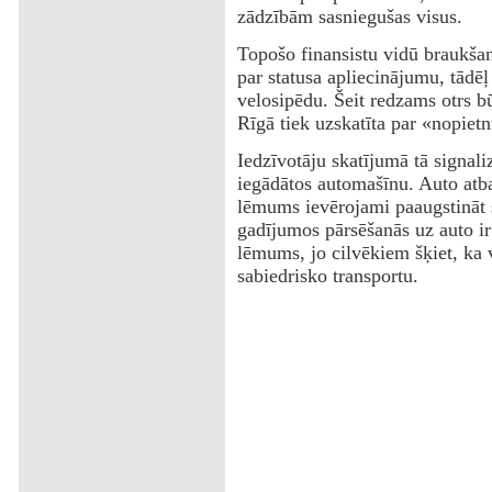
zādzībām sasniegušas visus.
Topošo finansistu vidū braukšan
par statusa apliecinājumu, tādēļ
velosipēdu. Šeit redzams otrs bū
Rīgā tiek uzskatīta par «nopiet
Iedzīvotāju skatījumā tā signal
iegādātos automašīnu. Auto atba
lēmums ievērojami paaugstināt 
gadījumos pārsēšanās uz auto ir
lēmums, jo cilvēkiem šķiet, ka v
sabiedrisko transportu.