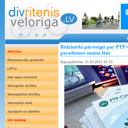
Rīdzinieki pārsteigti par PTP
Veloziņas
paradumus maina lēni
Riteņbraucēju apvienība
Ziņa publicēta: 31.03.2015 16:33
LRF.lv
Velo lapas internetā
Velosipēdu drošība
Velosipēdistu drošība
Velosipēdu veidi
Jautājumi un atbildes
Info katalogi