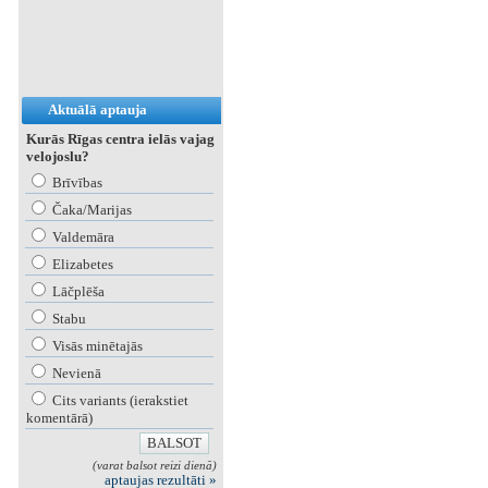
Aktuālā aptauja
Kurās Rīgas centra ielās vajag
velojoslu?
Brīvības
Čaka/Marijas
Valdemāra
Elizabetes
Lāčplēša
Stabu
Visās minētajās
Nevienā
Cits variants (ierakstiet
komentārā)
(varat balsot reizi dienā)
aptaujas rezultāti »