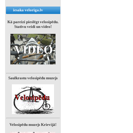
iesaka veloriga.lv
Kā pareizi pieslēgt velosipēdu.
Statīvu veidi un video!
Saulkrastu velosipēdu muzejs
Velosipēdu muzejs Krievijā!