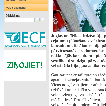
Ar velo uz darbu
Velo dokumenti
Meklēšana:
Juglas un Teikas iedzīvotāji,
ceļojumu plānošanas velobrauc
konsultanti, lielākoties bija p
pārvietošanās ieradumus. Un la
noklausījās konsultantu piedā
veselībai draudzīgu pārvietoš
velosipēda bija gatavs tikai re
Gan sarunās ar mikrorajonu ied
aptaujā iezīmējās vairāki būtisk
Viens no galvenajiem ir atbilsto
uzbūvēti un uz ielām velobraucēj
velonovietņu galvaspilsētā trūks
mācību iestādēm. Cilvēkiem, kur
veikalā pēc pirkumiem, šī ir lie