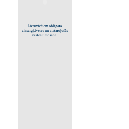
Viss par "Kritisko masu"!
Kolekcionējam saites uz resursiem
internetā!