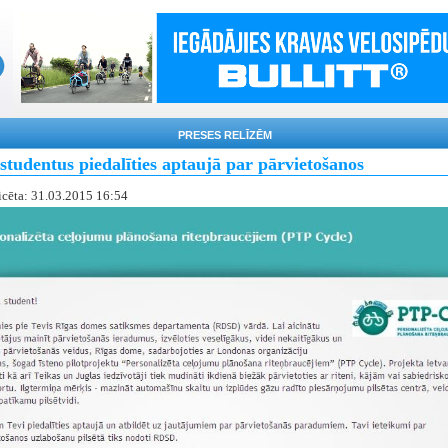
PRESES RELĪZĒM
studentus piedalīties aptaujā par pārvietošanos
icēta: 31.03.2015 16:54