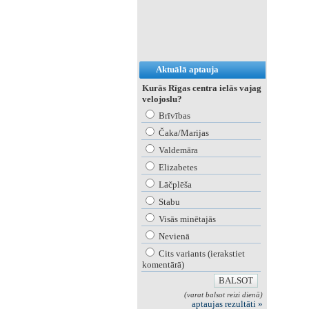
Aktuālā aptauja
Kurās Rīgas centra ielās vajag
velojoslu?
Brīvības
Čaka/Marijas
Valdemāra
Elizabetes
Lāčplēša
Stabu
Visās minētajās
Nevienā
Cits variants (ierakstiet
komentārā)
(varat balsot reizi dienā)
aptaujas rezultāti »