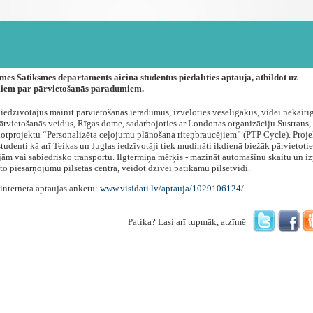
mes Satiksmes departaments aicina studentus piedalīties aptaujā, atbildot uz
iem par pārvietošanās paradumiem.
edzīvotājus mainīt pārvietošanās ieradumus, izvēloties veselīgākus, videi nekaitī
ārvietošanās veidus, Rīgas dome, sadarbojoties ar Londonas organizāciju Sustrans,
lotprojektu “Personalizēta ceļojumu plānošana riteņbraucējiem” (PTP Cycle). Proje
studenti kā arī Teikas un Juglas iedzīvotāji tiek mudināti ikdienā biežāk pārvietotie
ājām vai sabiedrisko transportu. Ilgtermiņa mērķis - mazināt automašīnu skaitu un i
to piesārņojumu pilsētas centrā, veidot dzīvei patīkamu pilsētvidi.
interneta aptaujas anketu:
www.visidati.lv/aptauja/1029106124/
Patika? Lasi arī tupmāk, atzīmē