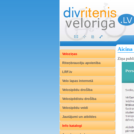
Aicina 
Veloziņas
Ziņa publ
Riteņbraucēju apvienība
LRF.lv
Velo lapas internetā
Velosipēdu drošība
Velosipēdistu drošība
Velosipēdu veidi
Jautājumi un atbildes
Info katalogi