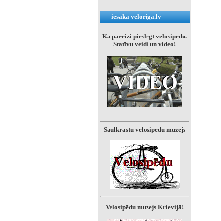
iesaka veloriga.lv
Kā pareizi pieslēgt velosipēdu.
Statīvu veidi un video!
Saulkrastu velosipēdu muzejs
Velosipēdu muzejs Krievijā!