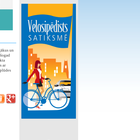
gākus un
 šogad
kta
s ar
zplūdes