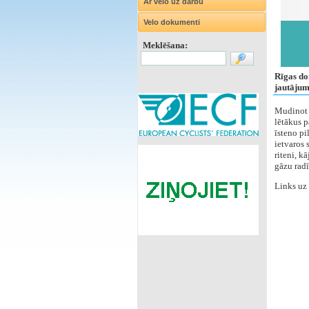
Ar velo uz darbu
Velo dokumenti
Meklēšana:
Rīgas do
jautājum
Mudinot i
lētākus p
īsteno pi
ietvaros 
riteni, k
gāzu radī
Links uz 