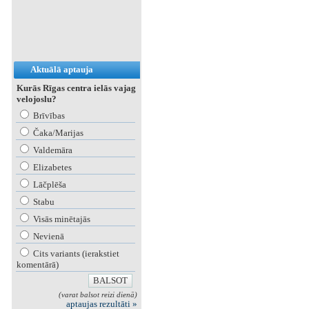
Aktuālā aptauja
Kurās Rīgas centra ielās vajag
velojoslu?
Brīvības
Čaka/Marijas
Valdemāra
Elizabetes
Lāčplēša
Stabu
Visās minētajās
Nevienā
Cits variants (ierakstiet
komentārā)
(varat balsot reizi dienā)
aptaujas rezultāti »