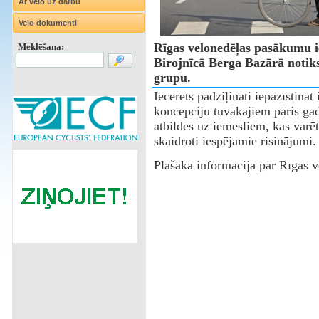
Ar velo uz darbu
Velo dokumenti
Rīgas velonedēļas pasākumu ie
Meklēšana:
Birojnīcā Berga Bazārā notiks
grupu.
Iecerēts padziļināti iepazīstināt
koncepciju tuvākajiem pāris gad
atbildes uz iemesliem, kas varē
skaidroti iespējamie risinājumi.
Plašāka informācija par Rīgas 