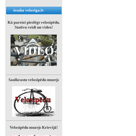
iesaka veloriga.lv
Kā pareizi pieslēgt velosipēdu.
Statīvu veidi un video!
Saulkrastu velosipēdu muzejs
Velosipēdu muzejs Krievijā!