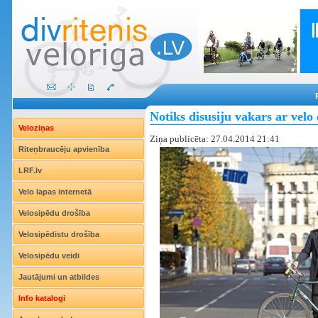
Notiks disusiju vakars ar vel
Veloziņas
Ziņa publicēta: 27.04.2014 21:41
Riteņbraucēju apvienība
LRF.lv
Velo lapas internetā
Velosipēdu drošība
Velosipēdistu drošība
Velosipēdu veidi
Jautājumi un atbildes
Info katalogi