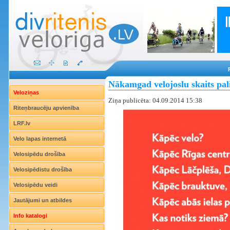
Nākamgad velojoslu skaits pali
Veloziņas
Ziņa publicēta: 04.09.2014 15:38
Riteņbraucēju apvienība
LRF.lv
Velo lapas internetā
Velosipēdu drošība
Velosipēdistu drošība
Velosipēdu veidi
Jautājumi un atbildes
Info katalogi