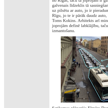
no Rīgas, taču tā joprojām ir ga
galvenais līdzeklis tā sasniegša
uz pilsētu ar auto, jo ir pieradu
Rīgu, jo te ir pārāk daudz auto,
Toms Kokins. Arhitekts arī minē
joprojām definē labklājību, taču
izmantošanu.