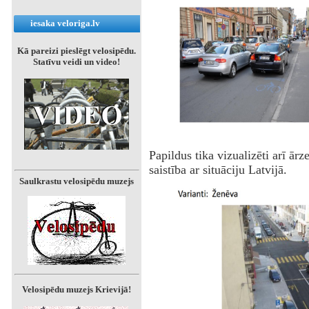
iesaka veloriga.lv
Kā pareizi pieslēgt velosipēdu.
Statīvu veidi un video!
Papildus tika vizualizēti arī ārz
saistība ar situāciju Latvijā.
Saulkrastu velosipēdu muzejs
Velosipēdu muzejs Krievijā!