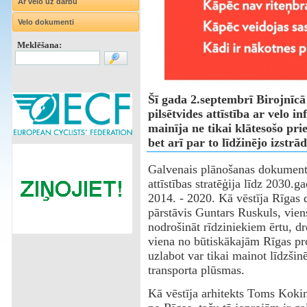
Ar velo uz darbu
Velo dokumenti
Meklēšana:
Šī gada 2.septembrī Birojnīc
pilsētvides attīstība ar velo 
mainīja ne tikai klātesošo pri
bet arī par to līdžinējo izstr
Galvenais plānošanas dokuments 
attīstības stratēģija līdz 2030.
2014. - 2020. Kā vēstīja Rīgas 
pārstāvis Guntars Ruskuls, vien
nodrošināt rīdziniekiem ērtu, dr
viena no būtiskākajām Rīgas pro
uzlabot var tikai mainot līdzši
transporta plūsmas.
Kā vēstīja arhitekts Toms Kokins