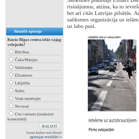
Satiksmes plānotājs Elmārs Dani
risinājumus, atzina, ka to ievieš
bet arī citās Latvijas pilsētās. 
satiksmes organizācija uz ielām,
uz labo pusi.
Aktuālā aptauja
Kurās Rīgas centra ielās vajag
velojoslu?
Brīvības
Čaka/Marijas
Valdemāra
Elizabetes
Lāčplēša
Stabu
Visās minētajās
Nevienā
Cits variants (ierakstiet
komentārā)
(varat balsot reizi dienā)
aptaujas rezultāti »