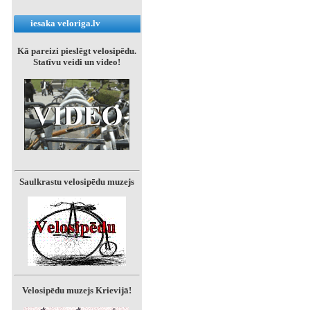
iesaka veloriga.lv
Kā pareizi pieslēgt velosipēdu.
Statīvu veidi un video!
Saulkrastu velosipēdu muzejs
Velosipēdu muzejs Krievijā!