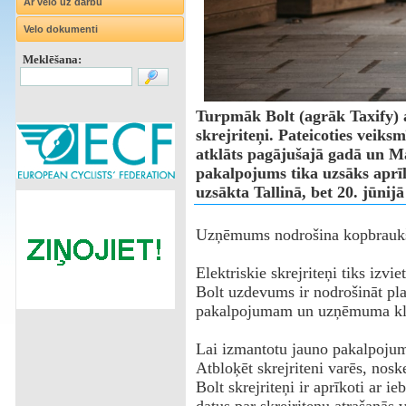
Ar velo uz darbu
Velo dokumenti
Meklēšana:
Turpmāk Bolt (agrāk Taxify) a
skrejriteņi. Pateicoties veiks
atklāts pagājušajā gadā un M
pakalpojums tika uzsāks aprīlī
uzsākta Tallinā, bet 20. jūnijā
Uzņēmums nodrošina kopbraukšan
Elektriskie skrejriteņi tiks izvi
Bolt uzdevums ir nodrošināt pla
pakalpojumam un uzņēmuma kl
‌Lai izmantotu jauno pakalpojum
Atbloķēt skrejriteni varēs, nosk
Bolt skrejriteņi ir aprīkoti ar 