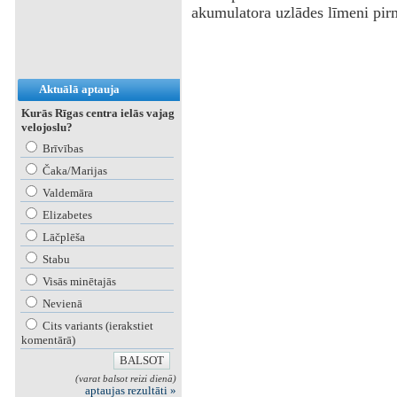
akumulatora uzlādes līmeni pir
Aktuālā aptauja
Kurās Rīgas centra ielās vajag
velojoslu?
Brīvības
Čaka/Marijas
Valdemāra
Elizabetes
Lāčplēša
Stabu
Visās minētajās
Nevienā
Cits variants (ierakstiet
komentārā)
(varat balsot reizi dienā)
aptaujas rezultāti »