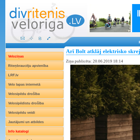
Arī Bolt atklāj elektrisko skre
Veloziņas
Ziņa publicēta: 20.06.2019 18:14
Riteņbraucēju apvienība
LRF.lv
Velo lapas internetā
Velosipēdu drošība
Velosipēdistu drošība
Velosipēdu veidi
Jautājumi un atbildes
Info katalogi