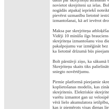
datus par skrejriteņu atrašanās 
novietot skrejriteni uz ielas. Bo
nogādās atpakaļ iepriekš noteiktā
pievērst uzmanību lietotnē iest
izmantošanai, kā arī ievērot dr
Maksa par skrejriteņa atbloķēšan
Vidēji 10 minūšu ilgs braucien
skrejriteņa izmantošanu visu die
pakalpojumu var izmēģināt bez 
ka lietotnē drīzumā būs pieejama
Bolt pārstāvji ziņo, ka sākumā b
Skrejriteņu skaits tiks palielinā
sniegto novērtējumu.
Pirmie platformā pieejamie skr
koplietošanas modelis, kas zinā
skrejritenis. Elektriskie skrejri
varētu izmantot gan uz velosip
vērā lielo akumulatora ietilpību,
kas ir piemērots visas dienas li