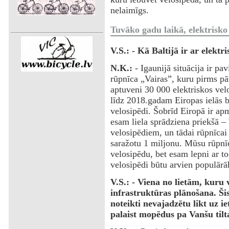
nelaimīgs.
Tuvāko gadu laikā, elektrisko 
V.S.: - Kā Baltijā ir ar elektr
N.K.:
- Igaunijā situācija ir pa
rūpnīca „Vairas”, kuru pirms pār
aptuveni 30 000 elektriskos vel
līdz 2018.gadam Eiropas ielās b
velosipēdi. Šobrīd Eiropā ir a
esam liela sprādziena priekšā –
velosipēdiem, un tādai rūpnīcai 
saražotu 1 miljonu. Mūsu rūpnīc
velosipēdu, bet esam lepni ar to
velosipēdi būtu arvien populārā
V.S.: - Viena no lietām, kuru v
infrastruktūras plānošana. Šis 
noteikti nevajadzētu likt uz ie
palaist mopēdus pa Vanšu tilta 