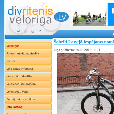
Šobrīd Latvijā iespējams nomāt
Veloziņas
Ziņa publicēta: 20.04.2014 19:21
Riteņbraucēju apvienība
LRF.lv
Velo lapas internetā
Velosipēdu drošība
Velosipēdistu drošība
Velosipēdu veidi
Jautājumi un atbildes
Info katalogi