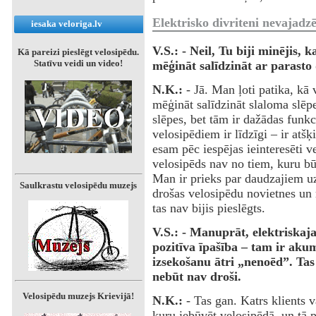
Elektrisko divriteni nevajadz
iesaka veloriga.lv
V.S.: - Neil, Tu biji minējis,
Kā pareizi pieslēgt velosipēdu.
Statīvu veidi un video!
mēģināt salīdzināt ar parasto 
N.K.:
- Jā. Man ļoti patika, kā
mēģināt salīdzināt slaloma slēpe
slēpes, bet tām ir dažādas funkci
velosipēdiem ir līdzīgi – ir atšķ
esam pēc iespējas ieinteresēti vel
velosipēds nav no tiem, kuru bū
Man ir prieks par daudzajiem u
Saulkrastu velosipēdu muzejs
drošas velosipēdu novietnes un 
tas nav bijis pieslēgts.
V.S.: - Manuprāt, elektriskaja
pozitīva īpašība – tam ir aku
izsekošanu ātri „nenoēd”. Tas
nebūt nav droši.
Velosipēdu muzejs Krievijā!
N.K.:
- Tas gan. Katrs klients v
kuru iebūvēt velosipēdā, un tā po