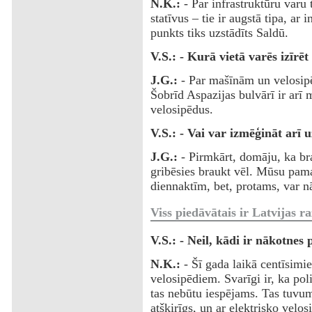
N.K.:
- Par infrastruktūru varu
statīvus – tie ir augstā tipa, ar
punkts tiks uzstādīts Saldū.
V.S.: - Kurā vietā varēs izīrēt
J.G.:
- Par mašīnām un velosipē
Šobrīd Aspazijas bulvārī ir arī 
velosipēdus.
V.S.: - Vai var izmēģināt arī
J.G.:
- Pirmkārt, domāju, ka br
gribēsies braukt vēl. Mūsu pamat
diennaktīm, bet, protams, var n
Viss piedāvātais ir Latvijas r
V.S.: - Neil, kādi ir nākotnes 
N.K.:
- Šī gada laikā centīsimie
velosipēdiem. Svarīgi ir, ka pol
tas nebūtu iespējams. Tas tuvum
atšķirīgs, un ar elektrisko velos