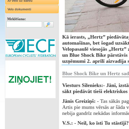
Ar velo uz darbu
Velo dokumenti
Meklēšana:
Kā ierasts, „Hertz” piedāvāta
automašīnas, bet šogad uzsākts
Velopasaulē viesojās „Hertz” 
un Blue Shock Bike pārstāvis 
uzņēmumi 2. aprīlī aizvadīja
Blue Shock Bike un Hertz sa
Viesturs Silenieks:- Jāni, izs
sākt piedāvāt tieši elektriskos
Jānis Greiziņš:
- Tas sākās pag
Artis pie mums vērsās ar šāda 
nebija gandrīz nekādas informāc
V.S.: - Neil, ko īsti Tu stāstīji?