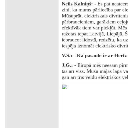
Neils Kalniņš:
- Es pat neatcero
zini, ka mums pārliecība par el
Mūsuprāt, elektriskais divritenis
pārbraucieniem, garākiem ceļoju
efektīvāk tiem var piekļūt. Mēs
ražotas tepat Latvijā, Liepājā. Š
iebraucot lidostā, redzētu, ka u
iespēja iznomāt elektrisko divrit
V.S.: - Kā pasaulē ir ar Her
J.G.:
- Eiropā mēs neesam pirmi
tas arī viss. Mūsu mājas lapā v
gan arī trīs veidu elektriskos ve