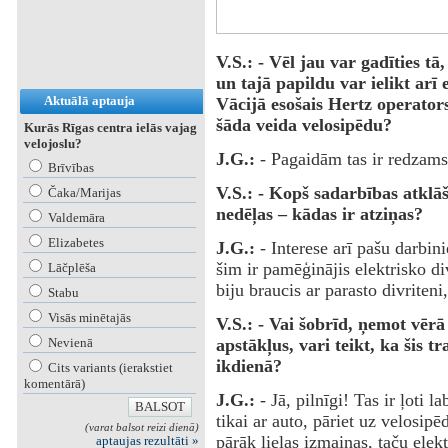
V.S.: - Vēl jau var gadīties t
un tajā papildu var ielikt arī 
Aktuālā aptauja
Vācijā esošais Hertz operators
šāda veida velosipēdu?
Kurās Rīgas centra ielās vajag
velojoslu?
J.G.:
- Pagaidām tas ir redzams 
Brīvības
V.S.: - Kopš sadarbības atkl
Čaka/Marijas
nedēļas – kādas ir atziņas?
Valdemāra
Elizabetes
J.G.:
- Interese arī pašu darbin
šim ir pamēģinājis elektrisko div
Lāčplēša
biju braucis ar parasto divriteni
Stabu
Visās minētajās
V.S.: - Vai šobrīd, ņemot vērā
apstākļus, vari teikt, ka šis t
Nevienā
ikdienā?
Cits variants (ierakstiet
komentārā)
J.G.:
- Jā, pilnīgi! Tas ir ļoti 
tikai ar auto, pāriet uz velosipē
(varat balsot reizi dienā)
pārāk lielas izmaiņas, taču elektr
aptaujas rezultāti »