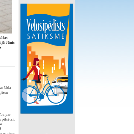
sākts
ijā Jānis
ī
ar šāda
ajiem
ība par
 pilsētai,
ar
d
īnas, tiem