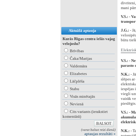
divriteni
mani pārs
V.S.: - V
transpor
J.G.:
- Jā
Aktuālā aptauja
velosipēd
Kurās Rīgas centra ielās vajag
būtu tieši
velojoslu?
Elektris
Brīvības
Čaka/Marijas
V.S.: - N
parasto d
Valdemāra
Elizabetes
N.K.:
- J
slēpes ar
Lāčplēša
elektrisk
Stabu
iespējas 
viegli uz
Visās minētajās
vairāk ve
pieslēgts
Nevienā
Cits variants (ierakstiet
V.S.: - M
komentārā)
akumulat
elektrisk
(varat balsot reizi dienā)
N.K.:
- T
aptaujas rezultāti »
potenciāl