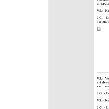
ir iespēj
V.S.: - 
J.G.:
- Ei
var iznom
V.S.: - V
arī elekt
var izno
J.G.:
- Pa
V.S.: - 
J.G.:
- I