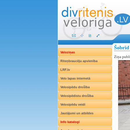
Šobrīd 
Veloziņas
Ziņa publ
Riteņbraucēju apvienība
LRF.lv
Velo lapas internetā
Velosipēdu drošība
Velosipēdistu drošība
Velosipēdu veidi
Jautājumi un atbildes
Info katalogi