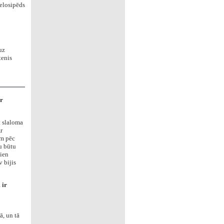
velosipēds
uz
tenis
ar
t slaloma
r
am pēc
ru būtu
ien
 bijis
 ir
ā, un tā