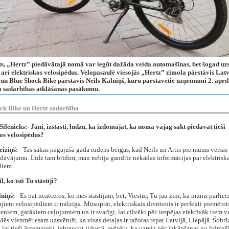
ts, „Hertz” piedāvātajā nomā var iegūt dažāda veida automašīnas, bet šogad uz
 arī elektriskos velosipēdus. Velopasaulē viesojās „Hertz” zīmola pārstāvis Latv
 un Blue Shock Bike pārstāvis Neils Kalniņš, kuru pārstāvētie uzņēmumi 2. aprīl
a sadarbības atklāšanas pasākumu.
ck Bike un Hertz sadarbība
Silenieks:- Jāni, izstāsti, lūdzu, kā izdomājāt, ka nomā vajag sākt piedāvāt tieši
kos velosipēdus?
eiziņš:
- Tas sākās pagājušā gada rudens beigās, kad Neils un Artis pie mums vērsās 
dāvājumu. Līdz tam brīdim, man nebija gandrīz nekādas informācijas par elektrisk
diem.
il, ko īsti Tu stāstīji?
lniņš:
- Es pat neatceros, ko mēs stāstījām, bet, Viestur, Tu jau zini, ka mums pārliec
ajiem velosipēdiem ir milzīga. Mūsuprāt, elektriskais divritenis ir perfekti piemērots
eniem, garākiem ceļojumiem un ir svarīgi, lai cilvēki pēc iespējas efektīvāk tiem v
Mēs vienmēr esam uzsvēruši, ka visas detaļas ir ražotas tepat Latvijā, Liepājā. Šobrī
 lai tieši ārzemnieki, iebraucot lidostā, redzētu, ka uzreiz pēc izkāpšanas no lidmaš