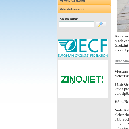
Ar velo uz darbu
Velo dokumenti
Meklēšana:
Kā ieras
piedāvāt
Greiziņš
aizvadīj
Blue Sho
Viesturs 
elektris
Jānis Gr
veida pie
velosipē
V.S.: - Ne
Neils Ka
elektrisk
pārbrauci
piekļūt. 
vēlamies,