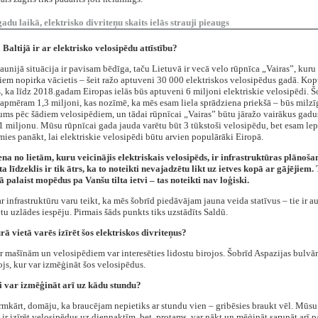
du laikā, elektrisko divriteņu skaits ielās strauji pieaugs
ā Baltijā ir ar elektrisko velosipēdu attīstību?
gaunijā situācija ir pavisam bēdīga, taču Lietuvā ir vecā velo rūpnīca „Vairas”, kuru
iem nopirka vācietis – šeit ražo aptuveni 30 000 elektriskos velosipēdus gadā. Kop
, ka līdz 2018.gadam Eiropas ielās būs aptuveni 6 miljoni elektriskie velosipēdi. Š
 apmēram 1,3 miljoni, kas nozīmē, ka mēs esam liela sprādziena priekšā – būs milzī
ums pēc šādiem velosipēdiem, un tādai rūpnīcai „Vairas” būtu jāražo vairākus gadus
1 miljonu. Mūsu rūpnīcai gada jauda varētu būt 3 tūkstoši velosipēdu, bet esam lepn
ies panākt, lai elektriskie velosipēdi būtu arvien populārāki Eiropā.
iena no lietām, kuru veicinājis elektriskais velosipēds, ir infrastruktūras plānošan
a līdzeklis ir tik ātrs, ka to noteikti nevajadzētu likt uz ietves kopā ar gājējiem. 
kā palaist mopēdus pa Vanšu tilta ietvi – tas noteikti nav loģiski.
ar infrastruktūru varu teikt, ka mēs šobrīd piedāvājam jauna veida statīvus – tie ir au
ētu uzlādes iespēju. Pirmais šāds punkts tiks uzstādīts Saldū.
urā vietā varēs izīrēt šos elektriskos divriteņus?
ar mašīnām un velosipēdiem var interesēties lidostu birojos. Šobrīd Aspazijas bulvārī 
js, kur var izmēģināt šos velosipēdus.
ai var izmēģināt arī uz kādu stundu?
rmkārt, domāju, ka braucējam nepietiks ar stundu vien – gribēsies braukt vēl. Mūs
a ir izīrēt velosipēdus uz diennaktīm, bet, protams, var nākt un mēģināt sarunāt arī p