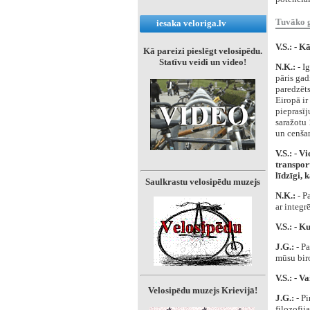
Tuvāko ga
iesaka veloriga.lv
V.S.: - K
Kā pareizi pieslēgt velosipēdu.
Statīvu veidi un video!
N.K.:
- I
pāris gad
paredzēts
Eiropā ir
pieprasīj
saražotu 
un cenšam
V.S.: - V
transport
līdzīgi, 
Saulkrastu velosipēdu muzejs
N.K.:
- P
ar integr
V.S.: - K
J.G.:
- P
mūsu biro
V.S.: - V
Velosipēdu muzejs Krievijā!
J.G.:
- Pi
filozofij