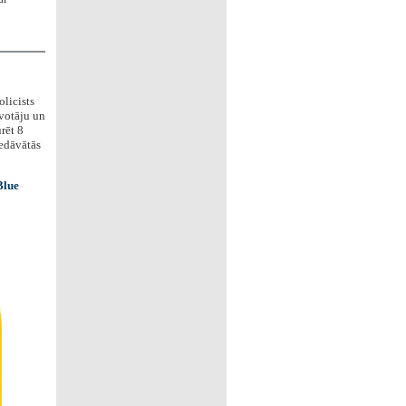
olicists
votāju un
urēt 8
iedāvātās
Blue