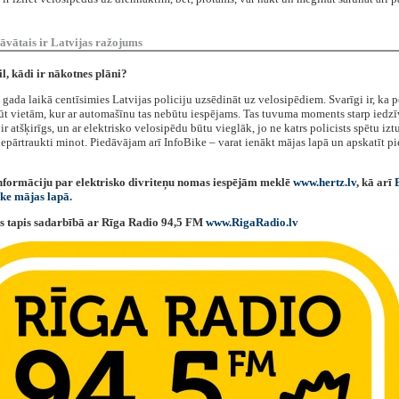
dāvātais ir Latvijas ražojums
eil, kādi ir nākotnes plāni?
ī gada laikā centīsimies Latvijas policiju uzsēdināt uz velosipēdiem. Svarīgi ir, ka p
ūt vietām, kur ar automašīnu tas nebūtu iespējams. Tas tuvuma moments starp iedzī
 ir atšķirīgs, un ar elektrisko velosipēdu būtu vieglāk, jo ne katrs policists spētu izt
epārtraukti minot. Piedāvājam arī InfoBike – varat ienākt mājas lapā un apskatīt p
nformāciju par elektrisko divriteņu nomas iespējām meklē
www.hertz.lv
, kā arī
ke mājas lapā
.
s tapis sadarbībā ar Rīga Radio 94,5 FM
www.RigaRadio.lv