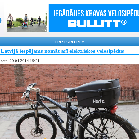
PRESES RELĪZĒM
Latvijā iespējams nomāt arī elektriskos velosipēdus
icēta: 20.04.2014 19:21