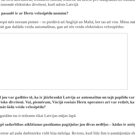
a iznomāt elektrisko divriteni, kurš ražots Latvijā.
Kā pasaulē ir ar Hertz velosipēdu nomām?
ropā mēs neesam pirmie – to piedāvā arī Anglijā un Maltā, bet tas arī viss. Mūsu mā
āt gan dažādu veidu automašīnas, gan arī trīs veidu elektriskos velosipēdus.
ēl jau var gadīties tā, ka ir jāizbraukā Latvija ar automašīnu un tajā papildu var 
risko divriteni. Vai, piemēram, Vācijā esošais Hertz operators arī var redzēt, ka
māt šāda veida velosipēdu?
gaidām tas ir redzams tikai Latvijas mājas lapā.
Kopš sadarbības atklāšanas pasākuma pagājušas jau divas nedēļas – kādas ir atzi
nterese arī pašu darbinieku vidū bija milzīga. Ikviens, kurš līdz šim ir pamēģinājis el