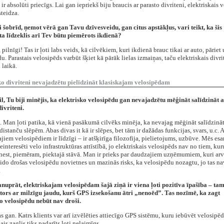
, ir absolūti priecīgs. Lai gan iepriekš biju braucis ar parasto divriteni, elektriskais 
teidza.
ai šobrīd, ņemot vērā gan Tavu dzīvesveidu, gan citus apstākļus, vari teikt, ka šis
ta līdzeklis arī Tev būtu piemērots ikdienā?
, pilnīgi! Tas ir ļoti labs veids, kā cilvēkiem, kuri ikdienā brauc tikai ar auto, pāriet 
u. Parastais velosipēds varbūt šķiet kā pārāk lielas izmaiņas, taču elektriskais divri
 laikā.
ko divriteni nevajadzētu pielīdzināt klasiskajam velosipēdam
eil, Tu biji minējis, ka elektrisko velosipēdu gan nevajadzētu mēģināt salīdzināt 
ivriteni.
ā. Man ļoti patika, kā vienā pasākumā cilvēks minēja, ka nevajag mēģināt salīdzinā
 distanču slēpēm. Abas divas it kā ir slēpes, bet tām ir dažādas funkcijas, svars, u.c. A
ajiem velosipēdiem ir līdzīgi – ir atšķirīga filozofija, pielietojums, uzbūve. Mēs es
ieinteresēti velo infrastruktūras attīstībā, jo elektriskais velosipēds nav no tiem, ku
nest, piemēram, piektajā stāvā. Man ir prieks par daudzajiem uzņēmumiem, kuri arv
ido drošas velosipēdu novietnes un mazinās risks, ka velosipēdu nozagtu, jo tas nav
.
anuprāt, elektriskajam velosipēdam šajā ziņā ir viena ļoti pozitīva īpašība – tam
ors ar milzīgu jaudu, kurš GPS izsekošanu ātri „nenoēd”. Tas nozīmē, ka zagt
o velosipēdu nebūt nav droši.
as gan. Katrs klients var arī izvēlēties attiecīgo GPS sistēmu, kuru iebūvēt velosipēd
ais zaglis tiks padarīts ļoti nelaimīgs.