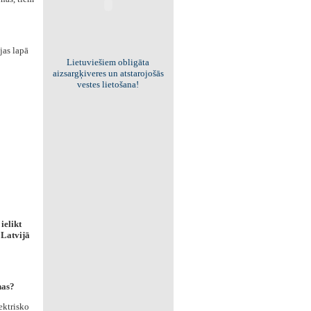
jas lapā
Viss par "Kritisko masu"!
Kolekcionējam saites uz resursiem
internetā!
ielikt
 Latvijā
ņas?
ektrisko