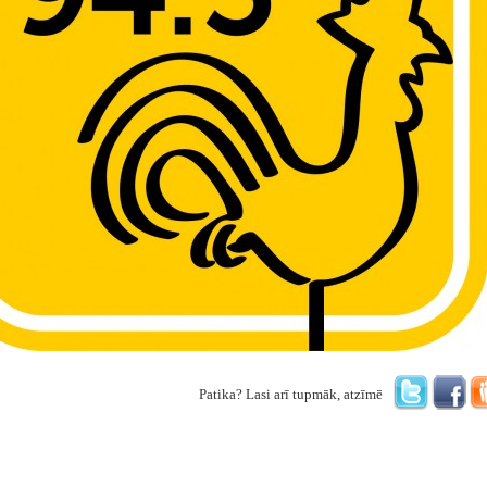
Patika? Lasi arī tupmāk, atzīmē