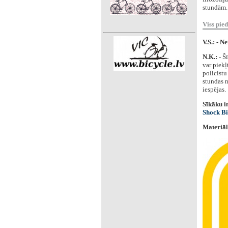
stundām.
Viss pie
V.S.: - N
N.K.:
- Š
var piekļ
policistu
stundas n
iespējas.
Sīkāku i
Shock Bi
Materiāl