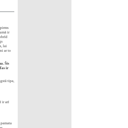
 pirms
umā ir
obrīd
gs
, lai
i ar to
a. Šis
Tas ir
gstā tipa,
ir arī
u pamata
ar