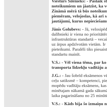
Viesturs Silenieks: - Pašlaik 
noteikumiem un jāatzīst, ka v
Zināmā mērā tā būs noteikumu
piemēram, velojoslas, kā arī s
jautājumi, kurus nepieciešams
Jānis Golubevs: -
Jā, velosipē
dalībnieki ir viena no prioritāt
infrastruktūras standartā – vecai
uz ārpus apdzīvotām vietām. Ir n
pieteikumi. Paralēli tiks piesais
standartu mainīt.
V.S.: - Vēl viena tēma, par ko
transporta līdzekļu vadītāju 
J.G.: -
Jau šobrīd eksāmenos vē
ceļu satiksmē – kompetenci, pie
mopēdu vadītāju eksāmens, kas s
minētajam nākamā gada sākumā 
laika pagarināšanu no 25 minū
V.S.: - Kāds bija šo izmaiņu 