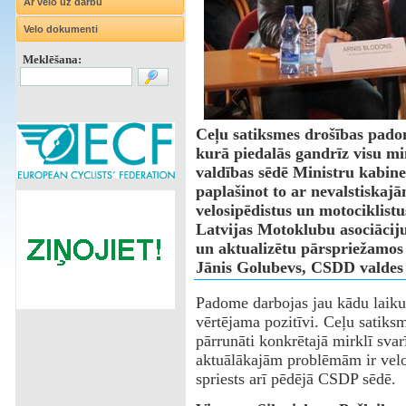
Ar velo uz darbu
Velo dokumenti
Meklēšana:
Ceļu satiksmes drošības padom
kurā piedalās gandrīz visu min
valdības sēdē Ministru kabin
paplašinot to ar nevalstiskaj
velosipēdistus un motociklist
Latvijas Motoklubu asociācij
un aktualizētu pārspriežamos 
Jānis Golubevs, CSDD valdes l
Padome darbojas jau kādu laiku 
vērtējama pozitīvi. Ceļu satiks
pārrunāti konkrētajā mirklī svar
aktuālākajām problēmām ir velos
spriests arī pēdējā CSDP sēdē.