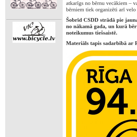
atkarīgs no bērnu vecākiem – va
bērniem tiek organizēti arī velo 
Šobrīd CSDD strādā pie jauna
no nākamā gada, un kurā bērn
noteikumus tiešsaistē.
Materiāls tapis sadarbībā ar