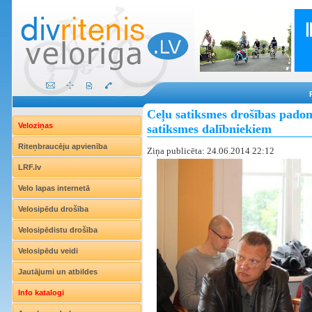
Ceļu satiksmes drošības pado
Veloziņas
satiksmes dalībniekiem
Riteņbraucēju apvienība
Ziņa publicēta: 24.06.2014 22:12
LRF.lv
Velo lapas internetā
Velosipēdu drošība
Velosipēdistu drošība
Velosipēdu veidi
Jautājumi un atbildes
Info katalogi