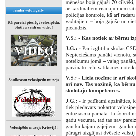
mēnešos bojā gājuši 70 cilvēki,
ar kardināliem risinājumiem situ
iesaka veloriga.lv
policijas kontrole, kā arī radar
vadītājiem – bojā gājušo un ciet
Kā pareizi pieslēgt velosipēdu.
pieaudzis.
Statīvu veidi un video!
V.S.: - Kas notiek ar bērnu iz
J.G.: -
Par izglītību skolās CSDP
Nepieciešams panākt vienotu, st
noteikumu jomā – vajag panākt, l
pārzinātu ceļu satiksmes notei
V.S.: - Liela nozīme ir arī sko
Saulkrastu velosipēdu muzejs
arī nav. Tas nozīmē, ka bērnu 
skolotāju kompetences.
J.G.: -
Ir patīkami apzināties,
tiek piedāvāts nokārtot velosipē
entuziasma pamata. Ja šobrīd no
gadu vecuma, tad tas nav pareiz
gan kā kājām gājējiem, gan kā v
Velosipēdu muzejs Krievijā!
pāragri aizgājusi dvēsele valsti