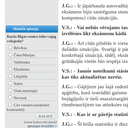
J.G.: -
Ir jāpārbauda autovadītāj
eksāmens bijis sastrēguma stundā
kompetenci citās situācijās.
V.S.: - Vai nebūs vērojams ta
Aktuālā aptauja
izvēlēsies likt eksāmenu kādā
Kurās Rīgas centra ielās vajag
velojoslu?
J.G.: -
Arī citās pilsētās ir viet
Brīvības
dažādās situācijās. Svarīgi ir pā
konkrētajā situācijā, tādēļ, eks
Čaka/Marijas
grūtākajās vietās būs iespēja iz
Valdemāra
Elizabetes
V.S.: - Jaunie noteikumi stāsi
kas tiks aktualizētas uzreiz.
Lāčplēša
Stabu
J.G.: -
Gājējiem jau šajā rudenī
Visās minētajās
apģērbu, kurā iestrādāti gaismu 
Nevienā
bojāgājušo ir tieši mazaizsargāt
riteņbraucējiem tas attieksies t
Cits variants (ierakstiet
komentārā)
V.S.: - Kas ir ar pārējo statis
(varat balsot reizi dienā)
J.G.: -
Šī brīža statistika ir di
aptaujas rezultāti »