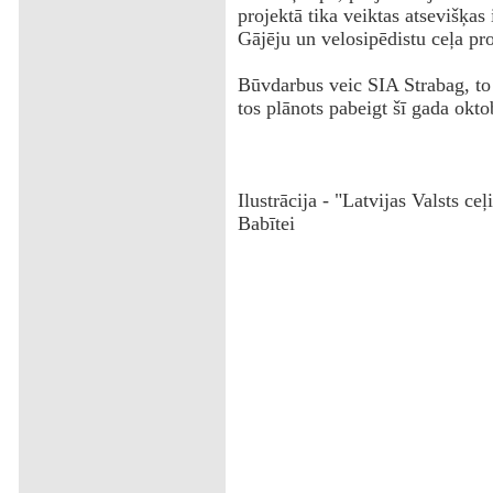
projektā tika veiktas atsevišķas
Gājēju un velosipēdistu ceļa pro
Būvdarbus veic SIA Strabag, t
tos plānots pabeigt šī gada okto
Ilustrācija - "Latvijas Valsts ce
Babītei