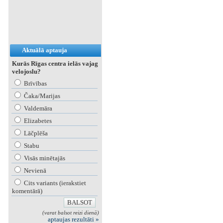
Aktuālā aptauja
Kurās Rīgas centra ielās vajag
velojoslu?
Brīvības
Čaka/Marijas
Valdemāra
Elizabetes
Lāčplēša
Stabu
Visās minētajās
Nevienā
Cits variants (ierakstiet
komentārā)
(varat balsot reizi dienā)
aptaujas rezultāti »