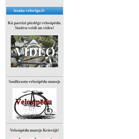
iesaka veloriga.lv
Kā pareizi pieslēgt velosipēdu.
Statīvu veidi un video!
Saulkrastu velosipēdu muzejs
Velosipēdu muzejs Krievijā!