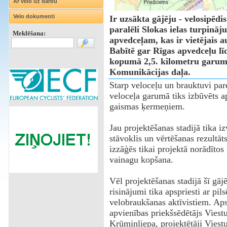
Ar velo uz darbu
Velo dokumenti
Ir uzsākta gājēju - velosipēdis
paralēli Slokas ielas turpināj
Meklēšana:
apvedceļam, kas ir vietējais a
Babītē gar Rīgas apvedceļu lī
kopumā 2,5. kilometru garumā
Komunikācijas daļa.
Starp veloceļu un brauktuvi par
veloceļa garumā tiks izbūvēts 
gaismas ķermeņiem.
Jau projektēšanas stadijā tika i
stāvoklis un vērtēšanas rezultāt
izzāģēs tikai projektā norādītos
vainagu kopšana.
Vēl projektēšanas stadijā šī gāj
risinājumi tika apspriesti ar pil
velobraukšanas aktīvistiem. Aps
apvienības priekšsēdētājs Viestu
Krūmiņliepa, projektētāji Viest