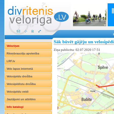
Sāk būvēt gājēju un velosipēdi
Veloziņas
Ziņa publicēta: 02.07.2020 17:51
Riteņbraucēju apvienība
LRF.lv
Velo lapas internetā
Velosipēdu drošība
Velosipēdistu drošība
Velosipēdu veidi
Jautājumi un atbildes
Info katalogi