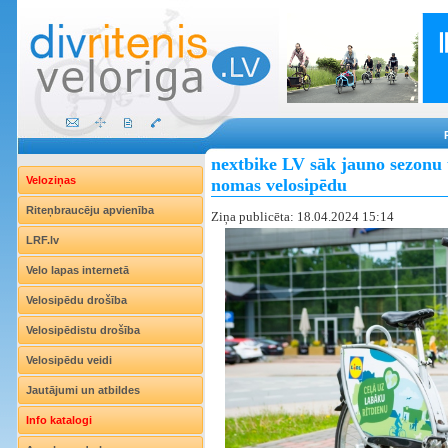
nextbike LV sāk jauno sezonu 
Veloziņas
nomas velosipēdu
Riteņbraucēju apvienība
Ziņa publicēta: 18.04.2024 15:14
LRF.lv
Velo lapas internetā
Velosipēdu drošība
Velosipēdistu drošība
Velosipēdu veidi
Jautājumi un atbildes
Info katalogi