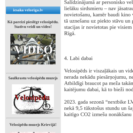
Salīdzinājumā ar personisko ve
lielāku sirdsmieru – nav jāsatra
iesaka veloriga.lv
novietošanu, kamēr baudi kino v
tā uznešanu uz piekto stāvu un 
Kā pareizi pieslēgt velosipēdu.
stacijas ir novietotas pie visie
Statīvu veidi un video!
Rīgā.
4. Labi dabai
Velosipēds ir viszaļākais un vid
nerada nekādu piesārņojumu, n
Saulkrastu velosipēdu muzejs
Atbildīgi braucot pa meža takām
kaitējumu dabai, kā to bieži nod
2023. gada sezonā “nextbike LV
nekā 9,5 tūkstošus stundu un ša
kaitīgo CO2 izmešu nonākšanu p
Velosipēdu muzejs Krievijā!