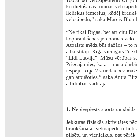
100% par velosipēdiem! Un jo 
koplietošanas, nomas velosipēd
lieliskus iemeslus, kādēļ braukš
velosipēdu,” saka Mārcis Blum
“Ne tikai Rīgas, bet arī citu Eir
kopbraukšanas jeb nomas velo u
Atbalsts mēdz būt dažāds – to m
atbalstītāji. Rīgā vienīgais “nex
“Lidl Latvija”. Mūsu vērtības sa
Priecājamies, ka arī mūsu darbi
iespēju Rīgā 2 stundas bez maks
gan atpūšoties,” saka Antra Birz
atbildības vadītāja.
1. Nepiespiests sports un slaida
Jebkuras fiziskās aktivitātes p
braukšana ar velosipēdu ir lieli
pilsētu un vienlaikus, pat pārāk