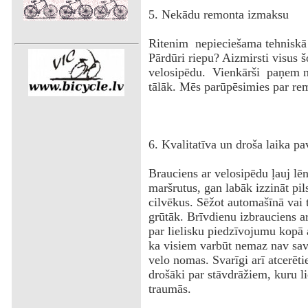
5. Nekādu remonta izmaksu
Ritenim nepieciešama tehniskā 
Pārdūri riepu? Aizmirsti visus 
velosipēdu. Vienkārši paņem n
tālāk. Mēs parūpēsimies par re
6. Kvalitatīva un droša laika p
Brauciens ar velosipēdu ļauj lēnā
maršrutus, gan labāk izzināt pils
cilvēkus. Sēžot automašīnā vai tr
grūtāk. Brīvdienu izbrauciens a
par lielisku piedzīvojumu kopā 
ka visiem varbūt nemaz nav sava
velo nomas. Svarīgi arī atcerēti
drošāki par stāvdrāžiem, kuru li
traumās.