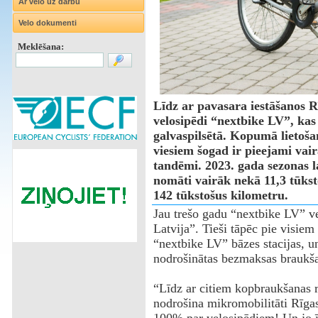
Ar velo uz darbu
Velo dokumenti
Meklēšana:
Līdz ar pavasara iestāšanos R
velosipēdi “nextbike LV”, kas 
galvaspilsētā. Kopumā lietoša
viesiem šogad ir pieejami vair
tandēmi. 2023. gada sezonas l
nomāti vairāk nekā 11,3 tūkst
142 tūkstošus kilometru.
Jau trešo gadu “nextbike LV” ve
Latvija”. Tieši tāpēc pie visiem
“nextbike LV” bāzes stacijas, 
nodrošinātas bezmaksas braukša
“Līdz ar citiem kopbraukšanas 
nodrošina mikromobilitāti Rīga