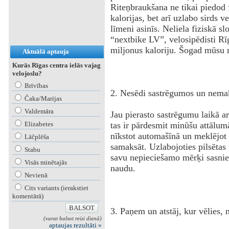
Riteņbraukšana ne tikai piedod
kalorijas, bet arī uzlabo sirds 
līmeni asinīs. Neliela fiziskā s
“nextbike LV”, velosipēdisti R
miljonus kaloriju. Šogad mūsu m
Aktuālā aptauja
Kurās Rīgas centra ielās vajag
velojoslu?
Brīvības
2. Nesēdi sastrēgumos un nemak
Čaka/Marijas
Valdemāra
Jau pierasto sastrēgumu laikā ar
Elizabetes
tas ir pārdesmit minūšu attālum
nīkstot automašīnā un meklējot s
Lāčplēša
samaksāt. Uzlabojoties pilsētas v
Stabu
savu nepieciešamo mērķi sasnieg
Visās minētajās
naudu.
Nevienā
Cits variants (ierakstiet
komentārā)
3. Paņem un atstāj, kur vēlies, 
(varat balsot reizi dienā)
aptaujas rezultāti »