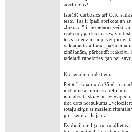
atkritumus!
Izstādē darbosies arī Ceļu satik
tests. Tas ir īpaši aprīkots un a
„braucot” ir iespējams veikt vid
reakciju, pārliecināties, vai bīst
tests sniedz iespēju vēl pirms da
velosipēdista lomā, pārliecinā
zināšanām, pārbaudīt reakciju, i
tādējādi rūpējoties gan par savu
No senajiem rakstiem:
Pētot Leonardo da Vinči manuskr
mehāniskas ierīces attēlojums. 
nerealizēta skice un velosipēdu
tika dots nosaukums „Velocifere”
rotaļu zirgs ar maziem ritenīšie
pret zemi ar kājām.
Evolūcija ieilga, no rotaļlietas 
bija jāpaiet vēl 75 gadiem, kad