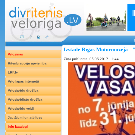
Izstāde Rīgas Motormuzejā - 
Veloziņas
Ziņa publicēta: 05.06.2012 11:44
Riteņbraucēju apvienība
LRF.lv
Velo lapas internetā
Velosipēdu drošība
Velosipēdistu drošība
Velosipēdu veidi
Jautājumi un atbildes
Info katalogi