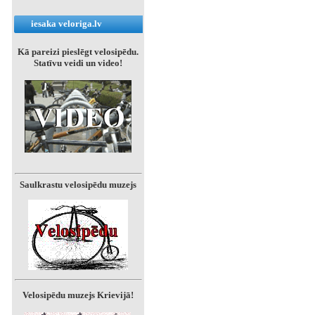
iesaka veloriga.lv
Kā pareizi pieslēgt velosipēdu.
Statīvu veidi un video!
Saulkrastu velosipēdu muzejs
Velosipēdu muzejs Krievijā!