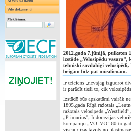
Ar velo uz darbu
Velo dokumenti
Meklēšana:
2012.gada 7.jūnijā, pulksten 
izstāde „Velosipēdu vasara”, 
tehniski savdabīgi velosipēdi,
beigām līdz pat mūsdienām.
Ir teiciens „nevajag izgudrot di
ir parādīt tieši to, cik velosipē
Izstādē būs apskatāmi vairāk ne
1895.gada Rīgā ražotais „Leut
ražotais velosipēds „Westfield”,
„Primarius”, Indonēzijas velori
kompāniju „VOLVO” 80-to gadu s
viscaur izgatavots no plastmasa