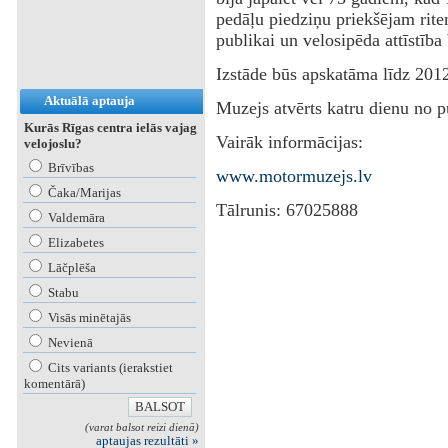
pedāļu piedziņu priekšējam rite
publikai un velosipēda attīstība 
Izstāde būs apskatāma līdz 2012
Aktuālā aptauja
Muzejs atvērts katru dienu no p
Kurās Rīgas centra ielās vajag
Vairāk informācijas:
velojoslu?
Brīvības
www.motormuzejs.lv
Čaka/Marijas
Tālrunis: 67025888
Valdemāra
Elizabetes
Lāčplēša
Stabu
Visās minētajās
Nevienā
Cits variants (ierakstiet
komentārā)
(varat balsot reizi dienā)
aptaujas rezultāti »