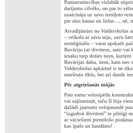
Partnerattiecības vislabāk stipr
darījums cilvēks, un par to vēlr
uzaicināja uz savu iemīļoto rest
pie alus kausa un lielas…, nē, m
Atvadījāmies no Valdershofas 
– veikala ar savu seju, savu šarm
nemēģināšu – varat apskatīt paši
Bavāriju (ar divriteni, auto vai 
iesaku turp doties tiem, kuriem
Bavārijas daba, tiem, kam nav sv
Valdershofas apkārtnē ir ne tikai
maršrutu tīklu, bet arī daudz ie
Pēc atgriešanās mājās
Pats esmu velosipēdu konstrukto
vai sajūsmināt, taču šī bija vie
dažādi jaunumi velopasaulē parā
“izgudrot divriteni” te pilnīgi n
ar vāciešiem piemītošo punktuali
kas īpašs un baudāms!