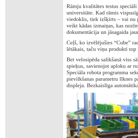
Rāmju kvalitātes testus speciāl
universitāte. Kad rāmis vispusīg
viedoklis, tiek izšķirts – vai n
veikt kādas izmaiņas, kas nozīm
dokumentācija un jāsagaida jaun
Ceļš, ko izvēlējušies “Cube” rad
lētākais, taču viņu produkti top 
Bet velosipēda salikšanā viss sāk
spieķus, savienojot aploku ar r
Speciāla robota programma seko l
pievilkšanas parametru līknes p
displeja. Bezkaislīga automātika