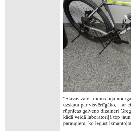
“Slavas zālē” mums bija noorgan
uzskatu par visvērtīgāko, – ar ci
rūpnīcas galveno dizaineri Greg
kādā veidā laboratorijā top jaun
paraugiem, ko iegūst izmantojot 