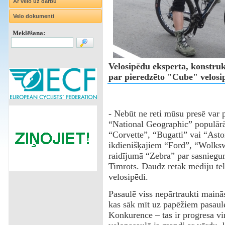
Ar velo uz darbu
Velo dokumenti
Meklēšana:
Velosipēdu eksperta, konstruk
par pieredzēto "Cube" velosi
- Nebūt ne reti mūsu presē var 
“National Geographic” populārā 
“Corvette”, “Bugatti” vai “Asto
ikdienišķajiem “Ford”, “Wolksw
raidījumā “Zebra” par sasniegu
Timrots. Daudz retāk mēdiju telp
velosipēdi.
Pasaulē viss nepārtraukti mainā
kas sāk mīt uz papēžiem pasaules
Konkurence – tas ir progresa vir