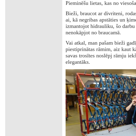
Pieminēšu lietas, kas no viesoš
Bieži, braucot ar divriteni, rod
ai, kā negribas apstāties un ķi
izmantojot hidrauliku, šo darbu
nenokāpjot no braucamā.
Vai atkal, man pašam bieži gadī
piestiprinātas rāmim, aiz kaut kā
savas trosītes noslēpj rāmju iekš
elegantāks.