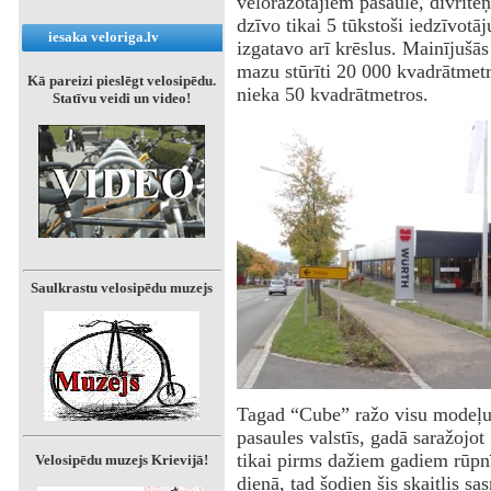
veloražotājiem pasaulē, divriteņ
dzīvo tikai 5 tūkstoši iedzīvotā
iesaka veloriga.lv
izgatavo arī krēslus. Mainījušā
mazu stūrīti 20 000 kvadrātmetr
Kā pareizi pieslēgt velosipēdu.
nieka 50 kvadrātmetros.
Statīvu veidi un video!
Saulkrastu velosipēdu muzejs
Tagad “Cube” ražo visu modeļu 
pasaules valstīs, gadā saražojo
tikai pirms dažiem gadiem rūpnī
Velosipēdu muzejs Krievijā!
dienā, tad šodien šis skaitlis sa