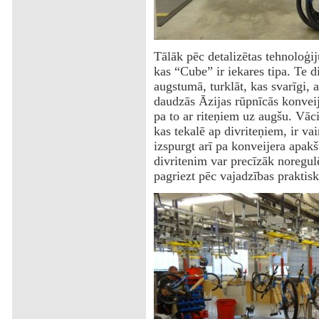
Tālāk pēc detalizētas tehnoloģij
kas “Cube” ir iekares tipa. Te d
augstumā, turklāt, kas svarīgi, a
daudzās Āzijas rūpnīcās konveijer
pa to ar riteņiem uz augšu. Vāci
kas tekalē ap divriteņiem, ir va
izspurgt arī pa konveijera apakš
divritenim var precīzāk noregul
pagriezt pēc vajadzības praktisk