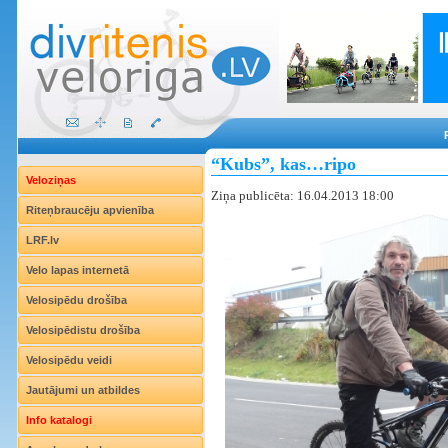
“Kubs”, kas…ripo
Veloziņas
Ziņa publicēta: 16.04.2013 18:00
Riteņbraucēju apvienība
LRF.lv
Velo lapas internetā
Velosipēdu drošība
Velosipēdistu drošība
Velosipēdu veidi
Jautājumi un atbildes
Info katalogi