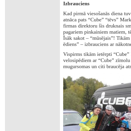
Izbrauciens
Kad pirmā viesošanās diena tu
atnāca pats “Cube” “tēvs” Marku
firmas direktoru šis druknais sm
pagariem pinkainiem matiem, tē
Īsāk sakot – “mūsējais”! Tikām 
ēdiens” – izbrauciens ar nākot
Vispirms tikām ietērpti “Cube”
velosipēdiem ar “Cube” zīmolu t
mugursomas un citi braucēja atr