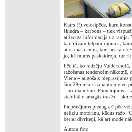
Katrs (!) velosipēds, kuru kons
šķiedra – karbons – tiek vispusīg
attiecīga informācija uz rāmja. T
tām divām telpām rūpnīcā, kurā 
attīstības centrs, kur, neskatoti
jo, kā mums paskaidroja, tur rit
Pēc tā, ko redzēju Valdershofā, 
ražošanas tendencēm nākotnē, 
Viena – augošais pieprasījums p
šim 29-niekus izmantoja vien pi
– arī mauntiņu. Pamatojums, – ar
stabilitāte smagās trasēs – akme
Pieprasījums pieaug arī pēc vel
nelielu motoriņu, kādus ražo “Cu
bērnu divriteņi, kā arī modē nā
Autora foto