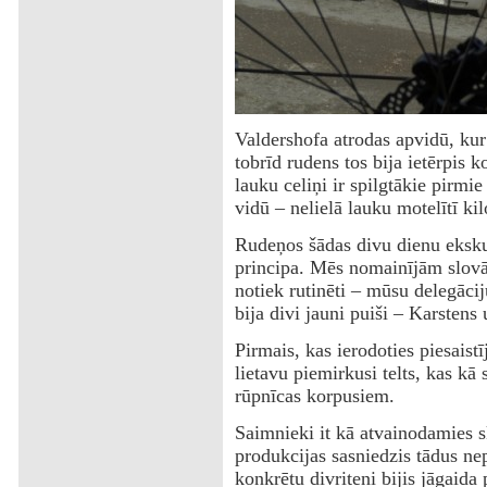
Valdershofa atrodas apvidū, kur 
tobrīd rudens tos bija ietērpis k
lauku celiņi ir spilgtākie pirmi
vidū – nelielā lauku motelītī k
Rudeņos šādas divu dienu ekskur
principa. Mēs nomainījām slovāk
notiek rutinēti – mūsu delegācij
bija divi jauni puiši – Karstens
Pirmais, kas ierodoties piesaist
lietavu piemirkusi telts, kas kā
rūpnīcas korpusiem.
Saimnieki it kā atvainodamies s
produkcijas sasniedzis tādus ne
konkrētu divriteni bijis jāgaida 