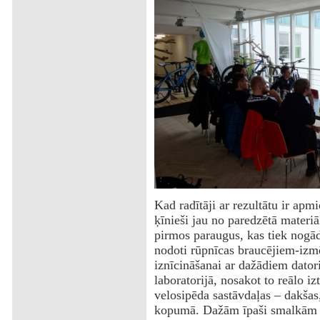
Kad radītāji ar rezultātu ir apm
ķīnieši jau no paredzētā materiā
pirmos paraugus, kas tiek nogād
nodoti rūpnīcas braucējiem-izmē
iznīcināšanai ar dažādiem datori
laboratorijā, nosakot to reālo izt
velosipēda sastāvdaļas – dakšas,
kopumā. Dažām īpaši smalkām p