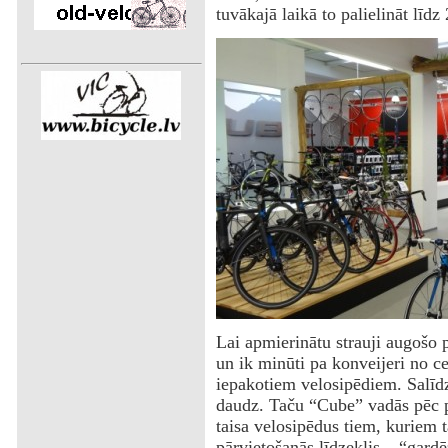
tuvākajā laikā to palielināt līdz
Lai apmierinātu strauji augošo 
un ik minūti pa konveijeri no ceh
iepakotiem velosipēdiem. Salīdz
daudz. Taču “Cube” vadās pēc p
taisa velosipēdus tiem, kuriem t
pārvietošanās līdzeklis – “gard