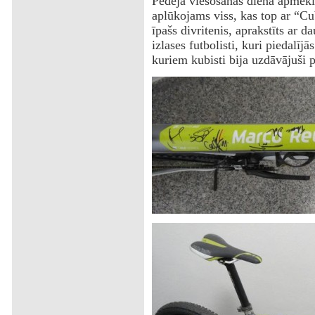
Pēdējā viesošanās dienā apmekl
aplūkojams viss, kas top ar “Cu
īpašs divritenis, aprakstīts ar 
izlases futbolisti, kuri piedalī
kuriem kubisti bija uzdāvājuši p