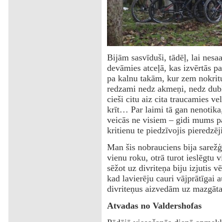
Bijām sasvīduši, tādēļ, lai nesa
devāmies atceļā, kas izvērtās par
pa kalnu takām, kur zem nokrit
redzami nedz akmeņi, nedz dubļi 
cieši citu aiz cita traucamies v
krīt… Par laimi tā gan nenotika,
veicās ne visiem – gidi mums p
kritienu te piedzīvojis pieredzēj
Man šis nobrauciens bija sarežģī
vienu roku, otrā turot ieslēgtu 
sēžot uz divriteņa biju izjutis 
kad lavierēju cauri vājprātīgai 
divriteņus aizvedām uz mazgāta
Atvadas no Valdershofas