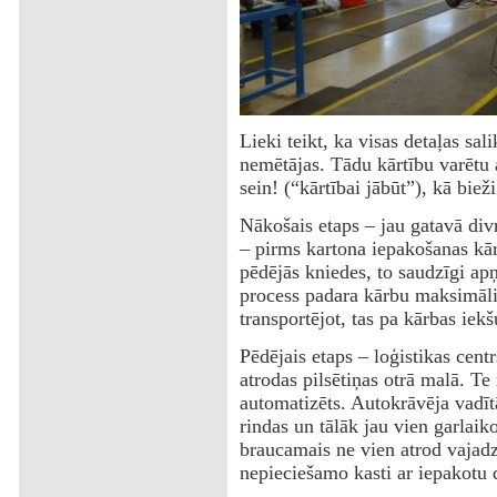
Lieki teikt, ka visas detaļas sa
nemētājas. Tādu kārtību varēt
sein! (“kārtībai jābūt”), kā bieži
Nākošais etaps – jau gatavā divr
– pirms kartona iepakošanas kārb
pēdējās kniedes, to saudzīgi ap
process padara kārbu maksimāli 
transportējot, tas pa kārbas iekš
Pēdējais etaps – loģistikas cent
atrodas pilsētiņas otrā malā. T
automatizēts. Autokrāvēja vadītā
rindas un tālāk jau vien garlaik
braucamais ne vien atrod vajadzī
nepieciešamo kasti ar iepakotu 