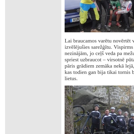
Lai braucamos varētu novērtēt v
izvēlējušies sarežģītu. Vispirm
nezinājām, jo ceļš veda pa mežu
spriest uzbraucot – virsotnē pūt
pāris grādiem zemāka nekā lejā, 
kas todien gan bija tikai tornis
lietus.