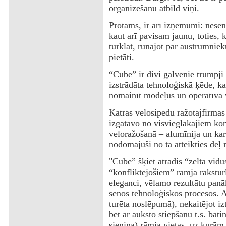
organizēšanu atbild viņi.
Protams, ir arī izņēmumi: nesen
kaut arī pavisam jaunu, toties, k
turklāt, runājot par austrumniek
pietāti.
“Cube” ir divi galvenie trumpji 
izstrādāta tehnoloģiskā ķēde, ka
nomainīt modeļus un operatīva v
Katras velosipēdu ražotājfirmas 
izgatavo no visvieglākajiem kon
veloražošanā – alumīnija un karb
nodomājuši no tā atteikties dēļ n
"Cube” šķiet atradis “zelta vidu
“konfliktējošiem” rāmja rakstur
eleganci, vēlamo rezultātu panā
senos tehnoloģiskos procesos. A
turēta noslēpumā), nekaitējot iz
bet ar auksto stiepšanu t.s. bati
sieniņa) rāmja vietas, uz kurām 