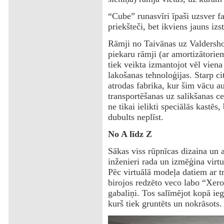
“Cube” runasvīri īpaši uzsver fa
priekšteči, bet ikviens jauns izs
Rāmji no Taivānas uz Valdershof
piekaru rāmji (ar amortizātorie
tiek veikta izmantojot vēl vie
lakošanas tehnoloģijas. Starp ci
atrodas fabrika, kur šim vācu a
transportēšanas uz salikšanas ce
ne tikai ielikti speciālās kastēs, 
dubults neplīst.
No A līdz Z
Sākas viss rūpnīcas dizaina un a
inženieri rada un izmēģina virt
Pēc virtuālā modeļa datiem ar trī
birojos redzēto veco labo “Xero
gabaliņi. Tos salīmējot kopā ie
kurš tiek gruntēts un nokrāsots.