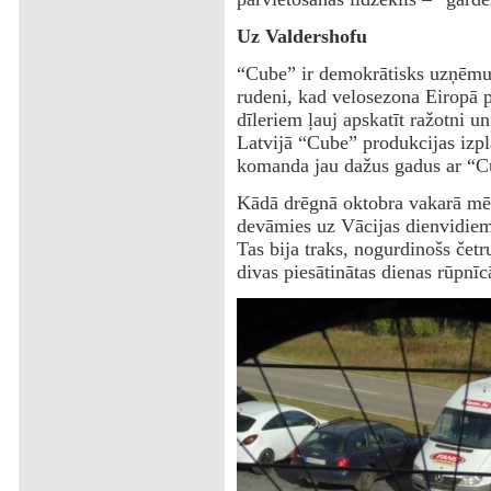
Uz Valdershofu
“Cube” ir demokrātisks uzņēmum
rudeni, kad velosezona Eiropā p
dīleriem ļauj apskatīt ražotni u
Latvijā “Cube” produkcijas izpla
komanda jau dažus gadus ar “Cu
Kādā drēgnā oktobra vakarā mēs
devāmies uz Vācijas dienvidiem
Tas bija traks, nogurdinošs četr
divas piesātinātas dienas rūpnīc