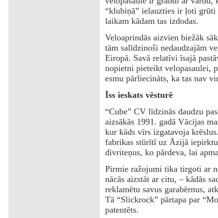
velopasaulē ir grandi ar vārdu,
“klubiņā” ielauzties ir ļoti grūt
laikam kādam tas izdodas.
Veloaprindās aizvien biežāk sā
tām salīdzinoši nedaudzajām ve
Eiropā. Savā relatīvi īsajā past
nopietni pieteikt velopasaulei, 
esmu pārliecināts, ka tas nav vi
Īss ieskats vēsturē
“Cube” CV līdzinās daudzu pasa
aizsākās 1991. gadā Vācijas maz
kur kāds vīrs izgatavoja krēslus
fabrikas stūrītī uz Āzijā iepirk
divriteņus, ko pārdeva, lai apma
Pirmie ražojumi tika tirgoti ar
nācās aizstāt ar citu, – kādās sa
reklamētu savus garabērnus, atkl
Tā “Slickrock” pārtapa par “Mov
patentēts.