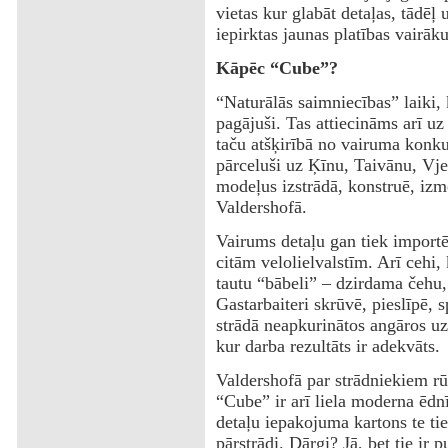
vietas kur glabāt detaļas, tādēļ 
iepirktas jaunas platības vairā
Kāpēc “Cube”?
“Naturālās saimniecības” laiki, 
pagājuši. Tas attiecināms arī uz
taču atšķirībā no vairuma konku
pārceluši uz Ķīnu, Taivānu, Vje
modeļus izstrādā, konstruē, izm
Valdershofā.
Vairums detaļu gan tiek importē
citām velolielvalstīm. Arī cehi, 
tautu “bābeli” – dzirdama čehu,
Gastarbaiteri skrūvē, pieslīpē, s
strādā neapkurinātos angāros uz 
kur darba rezultāts ir adekvāts.
Valdershofā par strādniekiem rū
“Cube” ir arī liela moderna ēdn
detaļu iepakojuma kartons te tie
pārstrādi. Dārgi? Jā, bet tie ir 