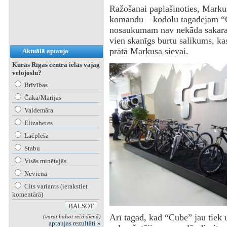
Ražošanai paplašinoties, Marku
komandu – kodolu tagadējam “Cu
nosaukumam nav nekāda sakara 
vien skanīgs burtu salikums, ka
prātā Markusa sievai.
Aktuālā aptauja
Kurās Rīgas centra ielās vajag
velojoslu?
Brīvības
Čaka/Marijas
Valdemāra
Elizabetes
Lāčplēša
Stabu
Visās minētajās
Nevienā
Cits variants (ierakstiet
komentārā)
Arī tagad, kad “Cube” jau tiek 
(varat balsot reizi dienā)
aptaujas rezultāti »