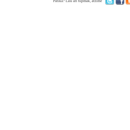
Patika? Lasi arī tupmāk, atzīmē