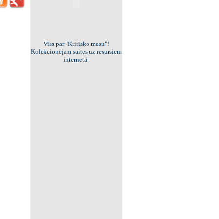
Viss par "Kritisko masu"!
Kolekcionējam saites uz resursiem
internetā!