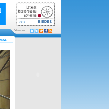
Seko mums:
ksas