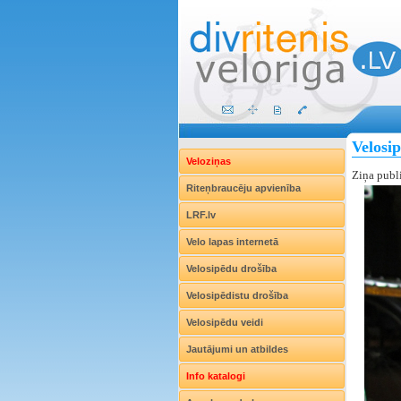
Velosi
Veloziņas
Ziņa publ
Riteņbraucēju apvienība
LRF.lv
Velo lapas internetā
Velosipēdu drošība
Velosipēdistu drošība
Velosipēdu veidi
Jautājumi un atbildes
Info katalogi