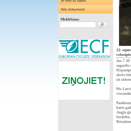
Ar velo uz darbu
Velo dokumenti
Meklēšana:
22. sept
velosipēd
Jau 7:30 
sagaidīs 
Piepumpēt
skolu būt
un inform
Pēc Latvi
visvairāk
Pasākums 
katru gad
Angļu ģim
biedrību.
Riteņbrau