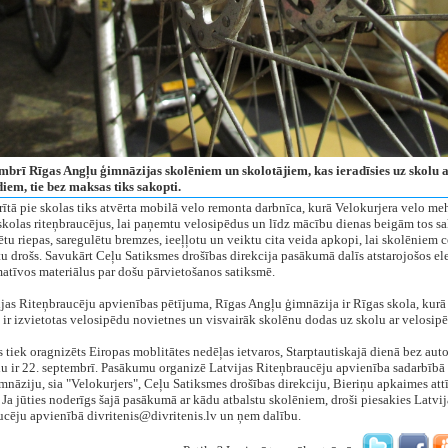
embrī Rīgas Angļu ģimnāzijas skolēniem un skolotājiem, kas ieradīsies uz skolu 
iem, tie bez maksas tiks sakopti.
rītā pie skolas tiks atvērta mobilā velo remonta darbnīca, kurā Velokurjera velo me
skolas riteņbraucējus, lai paņemtu velosipēdus un līdz mācību dienas beigām tos s
u riepas, saregulētu bremzes, ieeļļotu un veiktu cita veida apkopi, lai skolēniem c
u drošs. Savukārt Ceļu Satiksmes drošības direkcija pasākumā dalīs atstarojošos e
atīvos materiālus par došu pārvietošanos satiksmē.
jas Riteņbraucēju apvienības pētījuma, Rīgas Angļu ģimnāzija ir Rīgas skola, kurā
 ir izvietotas velosipēdu novietnes un visvairāk skolēnu dodas uz skolu ar velosip
tiek oragnizēts Eiropas moblitātes nedēļas ietvaros, Starptautiskajā dienā bez auto
u ir 22. septembrī. Pasākumu organizē Latvijas Riteņbraucēju apvienība sadarbībā 
nāziju, sia "Velokurjers", Ceļu Satiksmes drošības direkciju, Bieriņu apkaimes attī
 Ja jūties noderīgs šajā pasākumā ar kādu atbalstu skolēniem, droši piesakies Latvij
cēju apvienībā divritenis@divritenis.lv un ņem dalību.