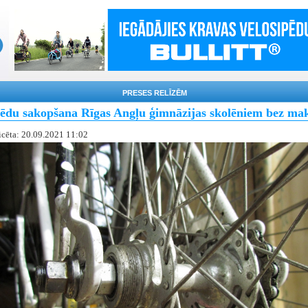
PRESES RELĪZĒM
pēdu sakopšana Rīgas Angļu ģimnāzijas skolēniem bez ma
icēta: 20.09.2021 11:02