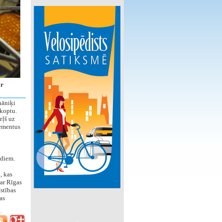
ar
hāniķi
akoptu.
eļš uz
lementus
ēdiem.
, kas
ar Rīgas
stības
as