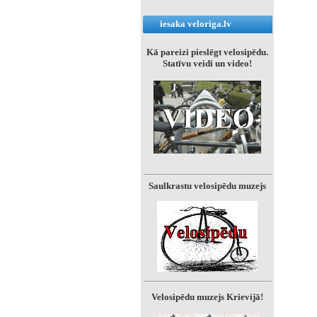
iesaka veloriga.lv
Kā pareizi pieslēgt velosipēdu.
Statīvu veidi un video!
Saulkrastu velosipēdu muzejs
Velosipēdu muzejs Krievijā!