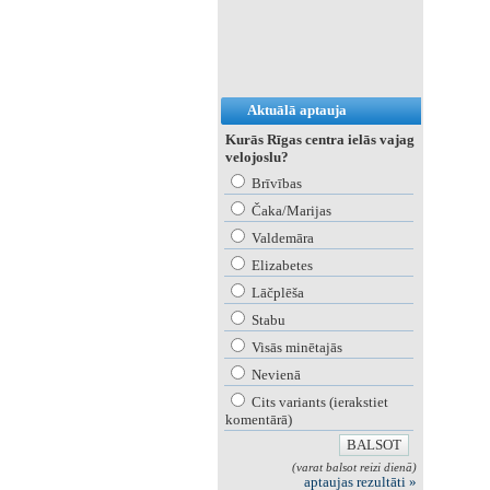
Aktuālā aptauja
Kurās Rīgas centra ielās vajag
velojoslu?
Brīvības
Čaka/Marijas
Valdemāra
Elizabetes
Lāčplēša
Stabu
Visās minētajās
Nevienā
Cits variants (ierakstiet
komentārā)
(varat balsot reizi dienā)
aptaujas rezultāti »