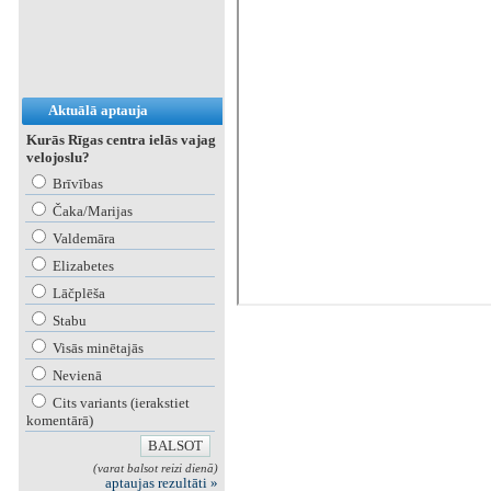
Aktuālā aptauja
Kurās Rīgas centra ielās vajag
velojoslu?
Brīvības
Čaka/Marijas
Valdemāra
Elizabetes
Lāčplēša
Stabu
Visās minētajās
Nevienā
Cits variants (ierakstiet
komentārā)
(varat balsot reizi dienā)
aptaujas rezultāti »