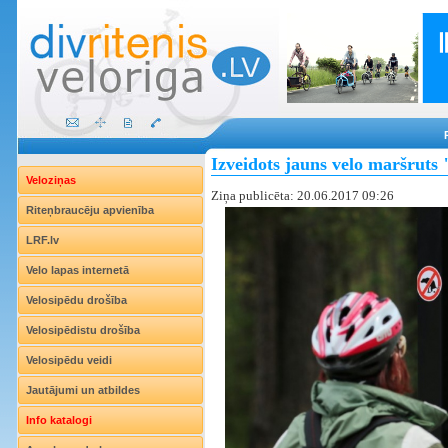
Izveidots jauns velo maršruts 
Veloziņas
Ziņa publicēta: 20.06.2017 09:26
Riteņbraucēju apvienība
LRF.lv
Velo lapas internetā
Velosipēdu drošība
Velosipēdistu drošība
Velosipēdu veidi
Jautājumi un atbildes
Info katalogi