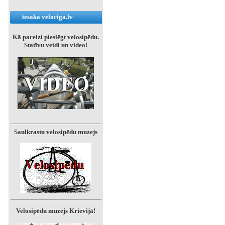
iesaka veloriga.lv
Kā pareizi pieslēgt velosipēdu.
Statīvu veidi un video!
Saulkrastu velosipēdu muzejs
Velosipēdu muzejs Krievijā!