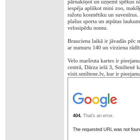
pārnakšņot un uzņemt spēkus nā
iespēja aplūkot mini zoo, makšķ
ražotu kosmētiku un suvenīrus.
plašus sporta un atpūtas laukum
velosipēdu nomu.
Brauciena laikā ir jāvadās pēc 
ar numuru 140 un virziena rādīt
Velo maršruta kartes ir pieeja
centrā, Dārza ielā 3, Smiltenē 
visit.smiltene.lv, kur ir pieejam