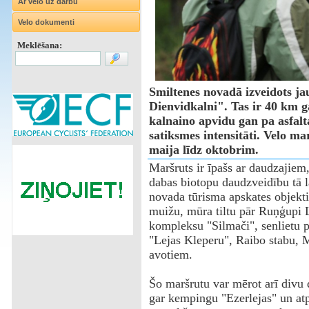
Ar velo uz darbu
Velo dokumenti
Meklēšana:
Smiltenes novadā izveidots ja
Dienvidkalni". Tas ir 40 km g
kalnaino apvidu gan pa asfal
satiksmes intensitāti. Velo ma
maija līdz oktobrim.
Maršruts ir īpašs ar daudzajiem
dabas biotopu daudzveidību tā l
novada tūrisma apskates objekt
muižu, mūra tiltu pār Ruņģupi L
kompleksu "Silmači", senlietu p
"Lejas Kleperu", Raibo stabu, 
avotiem.
Šo maršrutu var mērot arī divu 
gar kempingu "Ezerlejas" un at