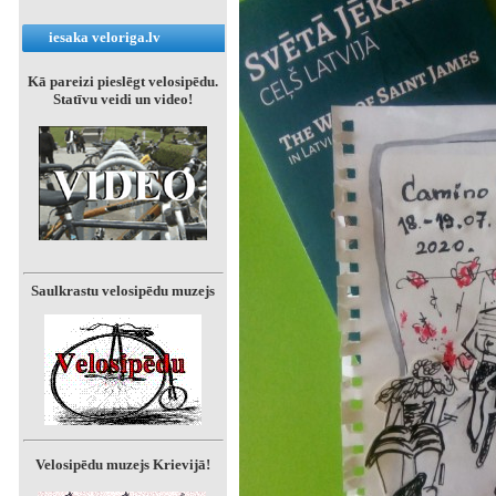
iesaka veloriga.lv
Kā pareizi pieslēgt velosipēdu.
Statīvu veidi un video!
Saulkrastu velosipēdu muzejs
Velosipēdu muzejs Krievijā!