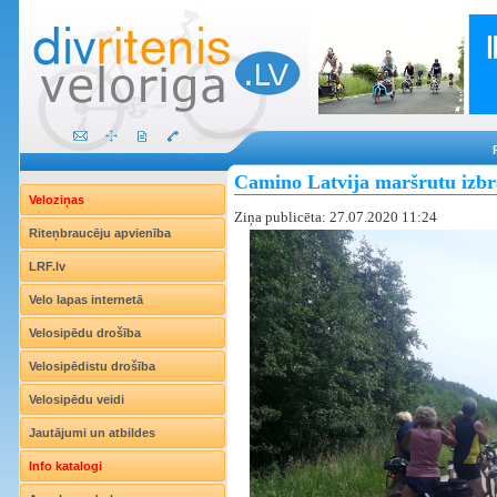
Camino Latvija maršrutu izbr
Veloziņas
Ziņa publicēta: 27.07.2020 11:24
Riteņbraucēju apvienība
LRF.lv
Velo lapas internetā
Velosipēdu drošība
Velosipēdistu drošība
Velosipēdu veidi
Jautājumi un atbildes
Info katalogi