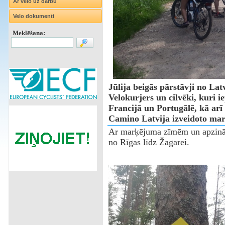
Ar velo uz darbu
Velo dokumenti
Meklēšana:
Jūlija beigās pārstāvji no La
Velokurjers un cilvēki, kuri i
Francijā un Portugālē, kā arī 
Camino Latvija izveidoto mar
Ar marķējuma zīmēm un apzinātā
no Rīgas līdz Žagarei.