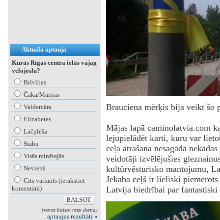
Aktuālā aptauja
Kurās Rīgas centra ielās vajag
velojoslu?
Brīvības
Čaka/Marijas
Brauciena mērķis bija veikt šo 
Valdemāra
Elizabetes
‌Mājas lapā caminolatvia.com kat
Lāčplēša
lejupielādēt karti, kuru var liet
Stabu
ceļa atrašana nesagādā nekādas 
Visās minētajās
veidotāji izvēlējušies gleznainus
kultūrvēsturisko mantojumu, Lat
Nevienā
Jēkaba ceļš ir lieliski piemērot
Cits variants (ierakstiet
komentārā)
Latvija biedrībai par fantastiski
(varat balsot reizi dienā)
aptaujas rezultāti »