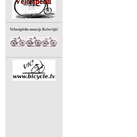
Velosipēdu muzejs Krievijā!