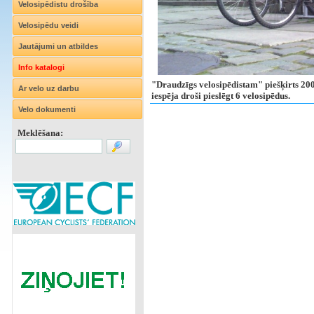
Velosipēdistu drošība
Velosipēdu veidi
Jautājumi un atbildes
Info katalogi
"Draudzīgs velosipēdistam" piešķirts 2006.
Ar velo uz darbu
iespēja droši pieslēgt 6 velosipēdus.
Velo dokumenti
Meklēšana: