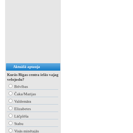
Aktuālā aptauja
Kurās Rīgas centra ielās vajag
velojoslu?
Brīvības
Čaka/Marijas
Valdemāra
Elizabetes
Lāčplēša
Stabu
Visās minētajās