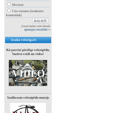
Nevienā
Cits variants (ierakstiet
komentārā)
(varat balsot reizi dienā)
aptaujas rezultāti »
iesaka veloriga.lv
Kā pareizi pieslēgt velosipēdu.
Statīvu veidi un video!
Saulkrastu velosipēdu muzejs