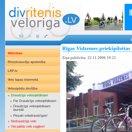
Rīgas Vidzemes priekšpilsētas 
Veloziņas
Ziņa publicēta: 22.11.2006 19:21
Riteņbraucēju apvienība
LRF.lv
Velo lapas internetā
Velosipēdu drošība
Draudzīgs velosipēdistam
Par Draudzīgs velosipēdistam
Draudzīgs velosipēdistam
laureāti
Piesaki velodraudzīgos!
Nedraudzīgs velo
Viņi palīdz velo zagļiem!