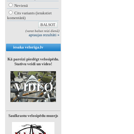
Nevienā
Cits variants (ierakstiet
komentārā)
(varat balsot reizi dienā)
aptaujas rezultāti »
iesaka veloriga.lv
Kā pareizi pieslēgt velosipēdu.
Statīvu veidi un video!
Saulkrastu velosipēdu muzejs