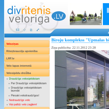
Biroju komplekss "Upmalas bi
Veloziņas
Ziņa publicēta: 22.11.2012 23:28
Riteņbraucēju apvienība
LRF.lv
Velo lapas internetā
Velosipēdu drošība
Draudzīgs velosipēdistam
Par Draudzīgs velosipēdistam
Draudzīgs velosipēdistam
laureāti
Piesaki velodraudzīgos!
Nedraudzīgs velo
Viņi palīdz velo zagļiem!