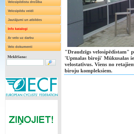
Velosipēdistu drošība
Velosipēdu veidi
Jautājumi un atbildes
Info katalogi
Ar velo uz darbu
Velo dokumenti
"Draudzīgs velosipēdistam" p
Meklēšana:
'Upmalas biroji' Mūkusalas iel
velostatīvus. Viens no retaji
biroju kompleksiem.