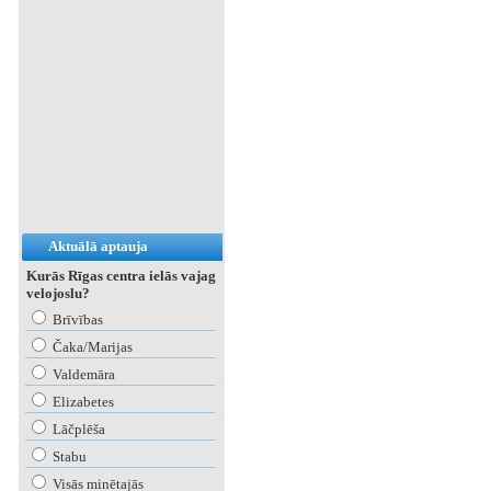
Aktuālā aptauja
Kurās Rīgas centra ielās vajag
velojoslu?
Brīvības
Čaka/Marijas
Valdemāra
Elizabetes
Lāčplēša
Stabu
Visās minētajās