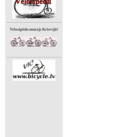
Velosipēdu muzejs Krievijā!