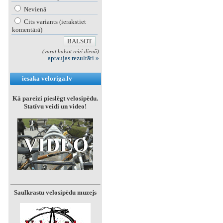
Nevienā
Cits variants (ierakstiet
komentārā)
(varat balsot reizi dienā)
aptaujas rezultāti »
iesaka veloriga.lv
Kā pareizi pieslēgt velosipēdu.
Statīvu veidi un video!
Saulkrastu velosipēdu muzejs