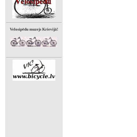
Velosipēdu muzejs Krievijā!