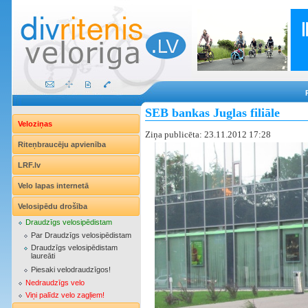
SEB bankas Juglas filiāle
Veloziņas
Ziņa publicēta: 23.11.2012 17:28
Riteņbraucēju apvienība
LRF.lv
Velo lapas internetā
Velosipēdu drošība
Draudzīgs velosipēdistam
Par Draudzīgs velosipēdistam
Draudzīgs velosipēdistam
laureāti
Piesaki velodraudzīgos!
Nedraudzīgs velo
Viņi palīdz velo zagļiem!