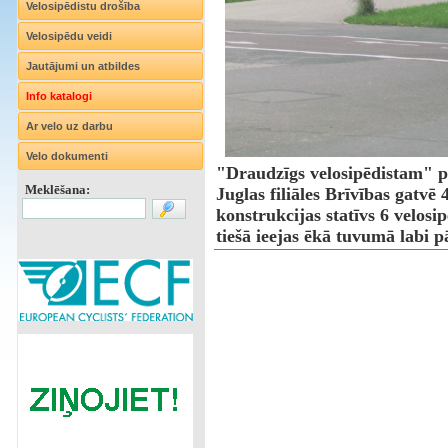
Velosipēdistu drošība
Velosipēdu veidi
Jautājumi un atbildes
Info katalogi
Ar velo uz darbu
Velo dokumenti
"Draudzīgs velosipēdistam" p
Meklēšana:
Juglas filiāles Brīvības gatvē 
konstrukcijas statīvs 6 velosi
tiešā ieejas ēkā tuvumā labi 