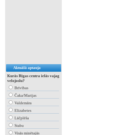
Aktuālā aptauja
Kurās Rīgas centra ielās vajag
velojoslu?
Brīvības
Čaka/Marijas
Valdemāra
Elizabetes
Lāčplēša
Stabu
Visās minētajās