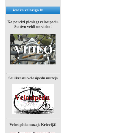
iesaka veloriga.lv
Kā pareizi pieslēgt velosipēdu.
Statīvu veidi un video!
Saulkrastu velosipēdu muzejs
Velosipēdu muzejs Krievijā!