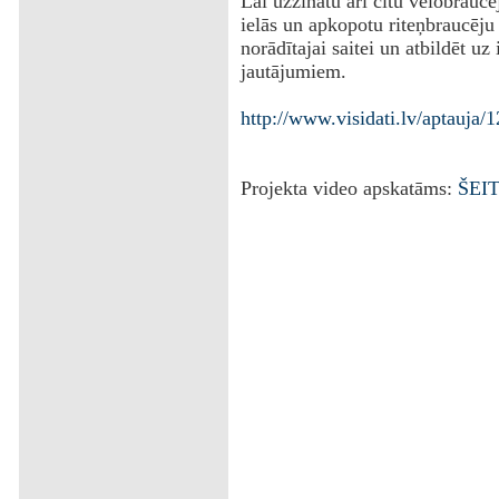
Lai uzzinātu arī citu velobraucē
ielās un apkopotu riteņbraucēj
norādītajai saitei un atbildēt uz
jautājumiem.
http://www.visidati.lv/aptauja/
Projekta video apskatāms:
ŠEI