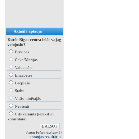
Aktuālā aptauja
Kurās Rīgas centra ielās vajag
velojoslu?
Brīvības
Čaka/Marijas
Valdemāra
Elizabetes
Lāčplēša
Stabu
Visās minētajās
Nevienā
Cits variants (ierakstiet
komentārā)
(varat balsot reizi dienā)
aptaujas rezultāti »