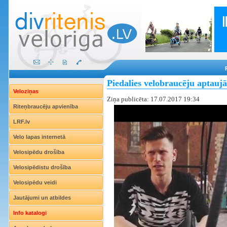
Piedalies velobraucēju aptaujā 
Veloziņas
Ziņa publicēta: 17.07.2017 19:34
Riteņbraucēju apvienība
LRF.lv
Velo lapas internetā
Velosipēdu drošība
Velosipēdistu drošība
Velosipēdu veidi
Jautājumi un atbildes
Info katalogi