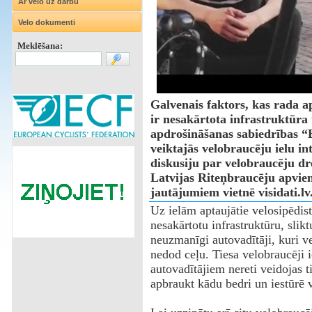
Ar velo uz darbu
Velo dokumenti
Meklēšana:
Galvenais faktors, kas rada 
ir nesakārtota infrastruktūra 
apdrošināšanas sabiedrības 
veiktajās velobraucēju ielu inte
diskusiju par velobraucēju dr
Latvijas Riteņbraucēju apvienī
jautājumiem vietnē visidati.lv
Uz ielām aptaujātie velosipēdist
nesakārtotu infrastruktūru, sli
neuzmanīgi autovadītāji, kuri 
nedod ceļu. Tiesa velobraucēji 
autovadītājiem nereti veidojas t
apbraukt kādu bedri un iestūrē 