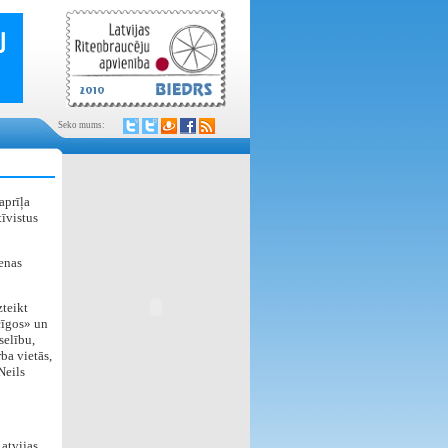
Seko mums:
aprīļa
īvistus
enas
zteikt
cīgos» un
selību,
ba vietās,
Neils
Latvijas