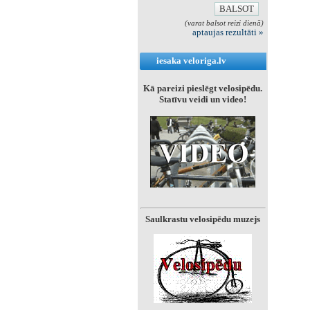
(varat balsot reizi dienā)
aptaujas rezultāti »
iesaka veloriga.lv
Kā pareizi pieslēgt velosipēdu.
Statīvu veidi un video!
Saulkrastu velosipēdu muzejs