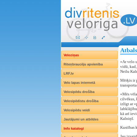
Atbals
Veloziņas
«Ar velo u
Riteņbraucēju apvienība
vidū, kad
Neilu Kal
LRF.lv
Mērķis ir 
Velo lapas internetā
transporta
Velosipēdu drošība
«Mēs vēlam
cilvēkus, 
Velosipēdistu drošība
izlīgt ar 
labklājību
Velosipēdu veidi
kā arī iev
Kalniņš.
Jautājumi un atbildes
Kustības 
Info katalogi
Jau izveid