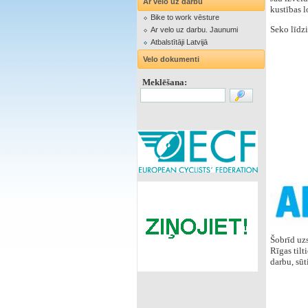
Ar velo uz darbu
kustības l
Bike to work vēsture
Seko līdzi
Ar velo uz darbu. Jaunumi
Atbalstītāji Latvijā
Velo dokumenti
Meklēšana:
Šobrīd uzs
Rīgas tilt
darbu, sūt