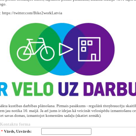
ogo.
: https://twitter.com/Bike2workLatvia
ākta kustības darbības plānošana. Pirmais pasākums - regulārā riteņbraucēju skaitī
iem jau notika 16. maijā. Ja arī jums ir idejas kā veicināt velosipēdu izmantošanu ce
iet savas domas, izmantojot komentāru sadaļu (skatiet zemāk).
Kontaktu forma
*
Vārds, Uzvārds: