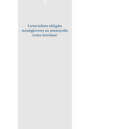
Viss par "Kritisko masu"!
Kolekcionējam saites uz resursiem
internetā!