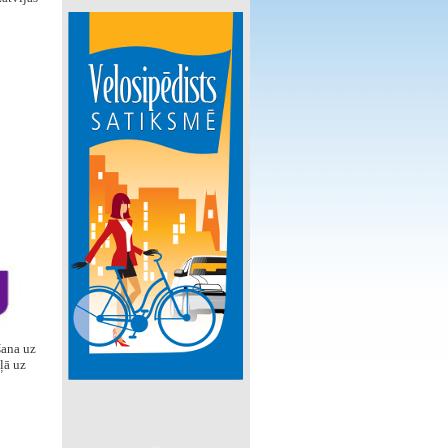
šana uz
ļā uz