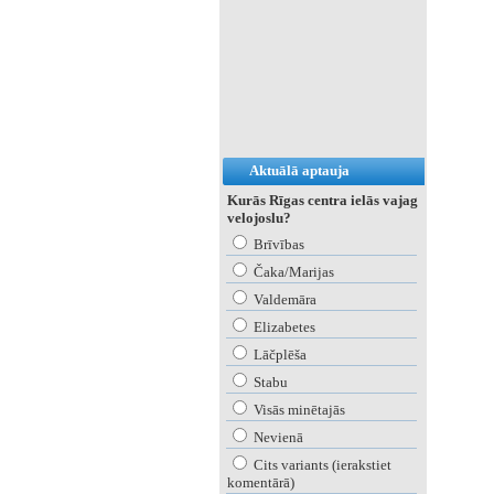
Aktuālā aptauja
Kurās Rīgas centra ielās vajag
velojoslu?
Brīvības
Čaka/Marijas
Valdemāra
Elizabetes
Lāčplēša
Stabu
Visās minētajās
Nevienā
Cits variants (ierakstiet
komentārā)