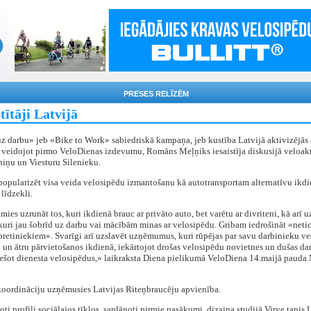
PRESES RELĪZĒM
tītāji Latvijā
z darbu» jeb «Bike to Work» sabiedriskā kampaņa, jeb kustība Latvijā aktivizējās 
, veidojot pirmo VeloDienas izdevumu, Romāns Meļņiks iesaistīja diskusijā veloakt
niņu un Viesturu Silenieku.
popularizēt visa veida velosipēdu izmantošanu kā autotransportam alternatīvu ikdi
 līdzekli.
ies uzrunāt tos, kuri ikdienā brauc ar privāto auto, bet varētu ar divriteni, kā arī u
kuri jau šobrīd uz darbu vai mācībām minas ar velosipēdu. Gribam iedrošināt «neti
«pretiniekiem». Svarīgi arī uzslavēt uzņēmumus, kuri rūpējas par savu darbinieku ve
 un ātru pārvietošanos ikdienā, iekārtojot drošas velosipēdu novietnes un dušas dar
iešot dienesta velosipēdus,» laikraksta Diena pielikumā VeloDiena 14.maijā pauda 
koordināciju uzņēmusies Latvijas Riteņbraucēju apvienība.
oti profili sociālajos tīklos, saplānoti pirmie pasākumi, dizaina studijā Virve tapis 