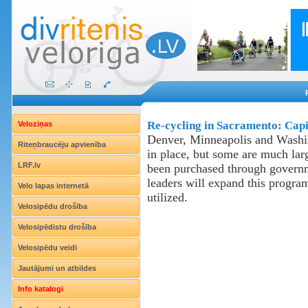
Re-cycling in Sacramento: Capi
Veloziņas
Denver, Minneapolis and Washin
Riteņbraucēju apvienība
in place, but some are much lar
LRF.lv
been purchased through governm
leaders will expand this program 
Velo lapas internetā
utilized.
Velosipēdu drošība
Velosipēdistu drošība
Velosipēdu veidi
Jautājumi un atbildes
Info katalogi