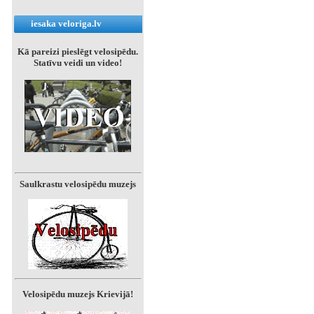
iesaka veloriga.lv
Kā pareizi pieslēgt velosipēdu.
Statīvu veidi un video!
Saulkrastu velosipēdu muzejs
Velosipēdu muzejs Krievijā!