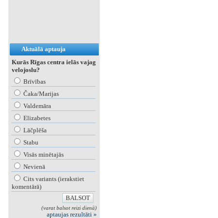
Aktuālā aptauja
Kurās Rīgas centra ielās vajag
velojoslu?
Brīvības
Čaka/Marijas
Valdemāra
Elizabetes
Lāčplēša
Stabu
Visās minētajās
Nevienā
Cits variants (ierakstiet
komentārā)
(varat balsot reizi dienā)
aptaujas rezultāti »