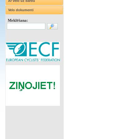
Ar velo uz darbu
Velo dokumenti
Meklēšana: