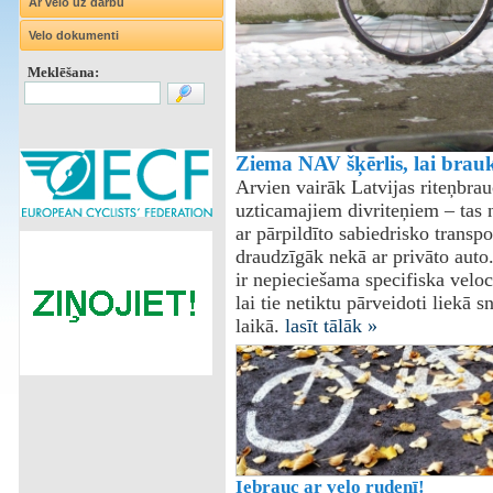
Ar velo uz darbu
Velo dokumenti
Meklēšana:
Ziema NAV šķērlis, lai brauk
Arvien vairāk Latvijas riteņbrau
uzticamajiem divriteņiem – tas n
ar pārpildīto sabiedrisko transp
draudzīgāk nekā ar privāto auto.
ir nepieciešama specifiska velo
lai tie netiktu pārveidoti liekā s
laikā.
lasīt tālāk »
Iebrauc ar velo rudenī!