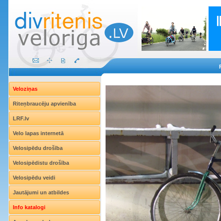
Veloziņas
Riteņbraucēju apvienība
LRF.lv
Velo lapas internetā
Velosipēdu drošība
Velosipēdistu drošība
Velosipēdu veidi
Jautājumi un atbildes
Info katalogi