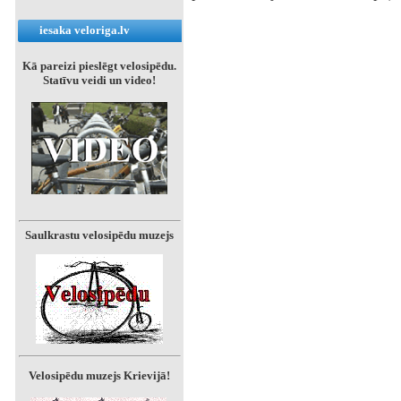
iesaka veloriga.lv
Kā pareizi pieslēgt velosipēdu.
Statīvu veidi un video!
Saulkrastu velosipēdu muzejs
Velosipēdu muzejs Krievijā!