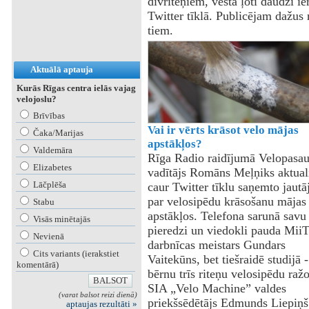
divriteņiem, vēsta ļoti daudzi ie
Twitter tīklā. Publicējam dažus 
tiem.
Aktuālā aptauja
Kurās Rīgas centra ielās vajag
velojoslu?
Brīvības
Vai ir vērts krāsot velo mājas
Čaka/Marijas
apstākļos?
Valdemāra
Rīga Radio raidījumā Velopasau
Elizabetes
vadītājs Romāns Meļņiks aktual
Lāčplēša
caur Twitter tīklu saņemto jaut
par velosipēdu krāsošanu mājas
Stabu
apstākļos. Telefona sarunā savu
Visās minētajās
pieredzi un viedokli pauda Mii
Nevienā
darbnīcas meistars Gundars
Cits variants (ierakstiet
Vaitekūns, bet tiešraidē studijā -
komentārā)
bērnu trīs riteņu velosipēdu ražo
SIA „Velo Machine” valdes
(varat balsot reizi dienā)
priekšsēdētājs Edmunds Liepiņš
aptaujas rezultāti »