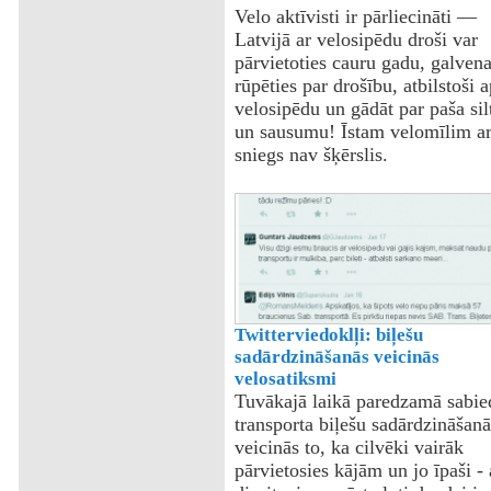
Velo aktīvisti ir pārliecināti —
Latvijā ar velosipēdu droši var
pārvietoties cauru gadu, galvena
rūpēties par drošību, atbilstoši a
velosipēdu un gādāt par paša si
un sausumu! Īstam velomīlim ar
sniegs nav šķērslis.
Twitterviedoklļi: biļešu
sadārdzināšanās veicinās
velosatiksmi
Tuvākajā laikā paredzamā sabie
transporta biļešu sadārdzināšanā
veicinās to, ka cilvēki vairāk
pārvietosies kājām un jo īpaši - 