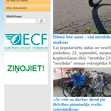
Ar velo uz darbu
Velo dokumenti
Meklēšana:
Dienā bez auto - visi nextbi
maksas
Lai popularizētu dabai un vesel
piektdien, 22. septembrī, starpt
koplietošanas tīkls “nextbike L
“nextbike” nomas velosipēdus 
«Ar velo uz darbu» dienā pie
Brīvības pieminekļa sveiks
velosipēdistus