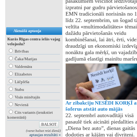
pasākumiem veicinot iedzīvotāj
izpratni par gudru pārvietošanos
EMN tradicionāli norisinās no 1
līdz 22. septembrim, un šogad t
veltīta «multimodalitātes» tēmai
Aktuālā aptauja
dažādu pārvietošanās veidu
kombinēšanai, lai ātri, ērti, vide
Kurās Rīgas centra ielās vajag
velojoslu?
draudzīgi un ekonomiski izdevī
Brīvības
nonāktu gala mērķī, un vajadzīb
gadījumā elastīgi mainītu maršr
Čaka/Marijas
Valdemāra
Elizabetes
Lāčplēša
Stabu
Visās minētajās
Ar zibakciju NESĒDI KORĶĪ a
Nevienā
šoferus atstāt auto mājās
Cits variants (ierakstiet
22. septembrī autovadītāji visā
komentārā)
pasaulē tiek aicināti piedalīties 
„Diena bez auto”, dienas gaitās
(varat balsot reizi dienā)
dodoties ar kājām vai divriteni.
aptaujas rezultāti »