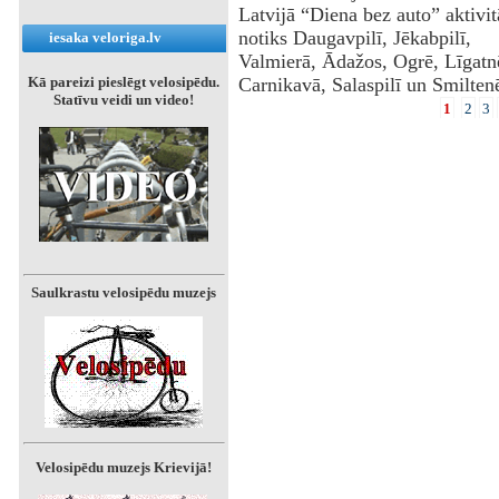
Latvijā “Diena bez auto” aktivit
notiks Daugavpilī, Jēkabpilī,
iesaka veloriga.lv
Valmierā, Ādažos, Ogrē, Līgatn
Kā pareizi pieslēgt velosipēdu.
Carnikavā, Salaspilī un Smilten
Statīvu veidi un video!
1
2
3
Saulkrastu velosipēdu muzejs
Velosipēdu muzejs Krievijā!