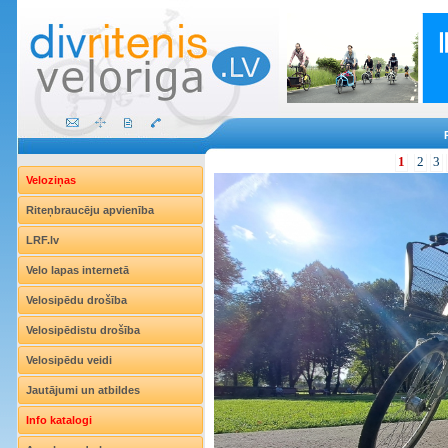
1
2
3
Veloziņas
Riteņbraucēju apvienība
LRF.lv
Velo lapas internetā
Velosipēdu drošība
Velosipēdistu drošība
Velosipēdu veidi
Jautājumi un atbildes
Info katalogi