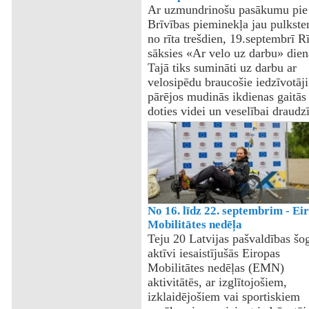
Ar uzmundrinošu pasākumu pie
Brīvības pieminekļa jau pulkste
no rīta trešdien, 19.septembrī R
sāksies «Ar velo uz darbu» dien
Tajā tiks sumināti uz darbu ar
velosipēdu braucošie iedzīvotāji
pārējos mudinās ikdienas gaitās
doties videi un veselībai draudzī
No 16. līdz 22. septembrim - Ei
Mobilitātes nedēļa
Teju 20 Latvijas pašvaldības šo
aktīvi iesaistījušās Eiropas
Mobilitātes nedēļas (EMN)
aktivitātēs, ar izglītojošiem,
izklaidējošiem vai sportiskiem