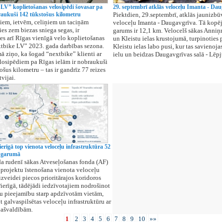
 LV” koplietošanas velosipēdi šovasar pa
29. septembrī atklās veloceļu Imanta - Da
aukuši 142 tūkstošus kilometru
Piektdien, 29.septembrī, atklās jaunizbū
ļiem, ietvēm, celiņiem un taciņām
veloceļu Imanta - Daugavgrīva. Tā kopēj
ies zem biezas sniega segas, ir
garums ir 12,1 km. Velocelš sākas Anni
es arī Rīgas vienīgā velo koplietošanas
un Kleistu ielas krustojumā, turpinoties 
xtbike LV” 2023. gada darbības sezona.
Kleistu ielas labo pusi, kur tas savienoja
ziņo, ka šogad “nextbike” klienti ar
ielu un beidzas Daugavgrīvas salā - Lēpju
osipēdiem pa Rīgas ielām ir nobraukuši
ošus kilometru – tas ir gandrīz 77 reizes
vijai.
erīgā top vienota veloceļu infrastruktūra 52
 garumā
a rudenī sākas Atveseļošanas fonda (AF)
 projektu īstenošana vienota veloceļu
izveidei piecos prioritārajos koridoros
ierīgā, tādējādi iedzīvotajiem nodrošinot
u pieejamību starp apdzīvotām vietām,
t galvaspilsētas veloceļu infrastruktūru ar
pašvaldībām.
1
2
3
4
5
6
7
8
9
10
»»