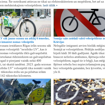
uciena. Šie noteikumi attiecas ne tikai uz elektroskūteriem un mopēdiem, bet arī uz
jiem mehāniskajiem velosipēdiem.
lasīt tālāk »
LV sāk jauno sezonu un atklāj 6 iemeslus,
Somija vairs neielaiž valstī velosipēdistus n
ā izmantot nomas velosipēdu
Krievijas
avasara iestāšanos Rīgas ielās sezonu sāk
Nelegālie imigranti arvien biežāk mēģinā
anas velosipēdi “nextbike LV”, kas ir
Somijā ar velosipēdiem. Pēdējās nedēļas 
 nomas velosipēdu tīkls galvaspilsētā.
bijuši kādi 30 šādi gadījumi. Agrāk tikai 
etošanai rīdziniekiem un galvaspilsētas
braucot nelielos attālumos, šķērsoja robe
ogad ir pieejami vairāk nekā 400
velosipēdiem, tagad tie ir bēgļi, kas mēģ
i, tai skaitā tandēmi. 2023. gada sezonas
šķērsot robežu bez nepieciešamajiem pap
xtbike LV” velosipēdi tika nomāti vairāk
bez velosipēda gaismām, bez ķiverēm, v
 tūkstošus reižu un pa pilsētas ielām
yle.fi.
142 tūkstošus kilometru.