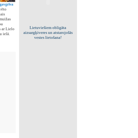
ugavgrīva
vēto
ais
ņmuižas
pa
Viss par "Kritisko masu"!
s ar Lielo
Kolekcionējam saites uz resursiem
 ielā.
internetā!