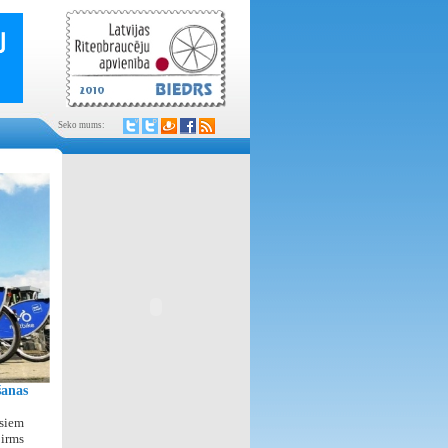
Seko mums:
šanas
isiem
pirms