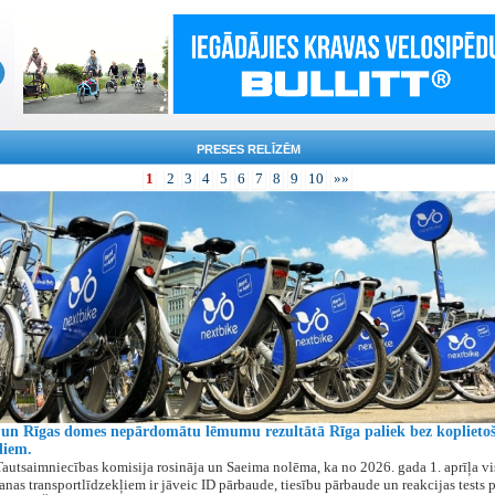
PRESES RELĪZĒM
1
2
3
4
5
6
7
8
9
10
»»
un Rīgas domes nepārdomātu lēmumu rezultātā Rīga paliek bez koplieto
diem.
autsaimniecības komisija rosināja un Saeima nolēma, ka no 2026. gada 1. aprīļa v
anas transportlīdzekļiem ir jāveic ID pārbaude, tiesību pārbaude un reakcijas tests 