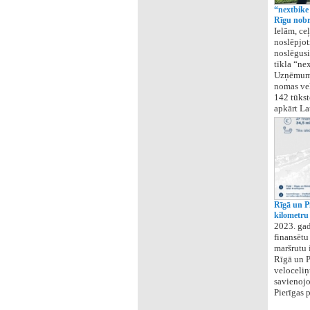
“nextbike
Rīgu nobr
Ielām, ce
noslēpjot
noslēgusi
tīkla “ne
Uzņēmumā 
nomas vel
142 tūkst
apkārt Lat
Rīgā un Pi
kilometru
2023. gad
finansētu
maršrutu 
Rīgā un P
veloceliņ
savienojo
Pierīgas 