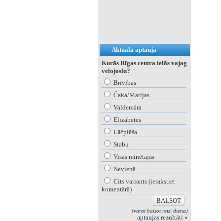
Aktuālā aptauja
Kurās Rīgas centra ielās vajag
velojoslu?
Brīvības
Čaka/Marijas
Valdemāra
Elizabetes
Lāčplēša
Stabu
Visās minētajās
Nevienā
Cits variants (ierakstiet
komentārā)
(varat balsot reizi dienā)
aptaujas rezultāti »