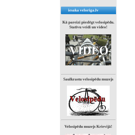
iesaka veloriga.lv
Kā pareizi pieslēgt velosipēdu.
Statīvu veidi un video!
Saulkrastu velosipēdu muzejs
Velosipēdu muzejs Krievijā!