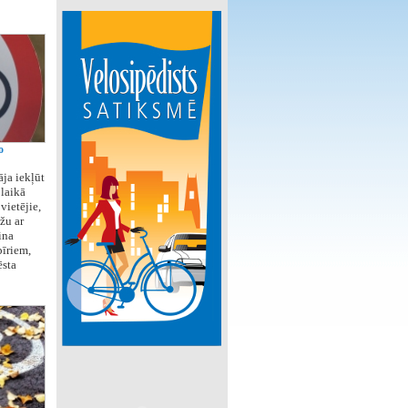
o
ja iekļūt
laikā
vietējie,
žu ar
ina
īriem,
ēsta