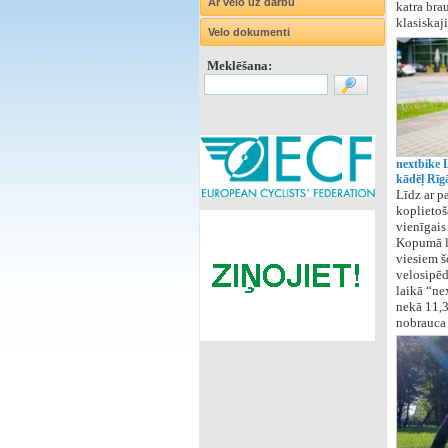
Ar velo uz darbu
katra bra
klasiska
Velo dokumenti
Meklēšana:
nextbike 
kādēļ Rīg
Līdz ar p
koplietoš
vienīgais
Kopumā li
viesiem š
velosipēd
laikā “ne
nekā 11,3
nobrauca 