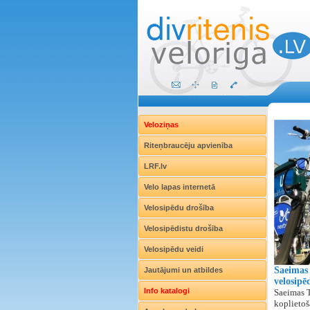
Veloziņas
Riteņbraucēju apvienība
LRF.lv
Velo lapas internetā
Velosipēdu drošība
Velosipēdistu drošība
Velosipēdu veidi
Saeimas 
Jautājumi un atbildes
velosipē
Info katalogi
Saeimas T
koplietoš