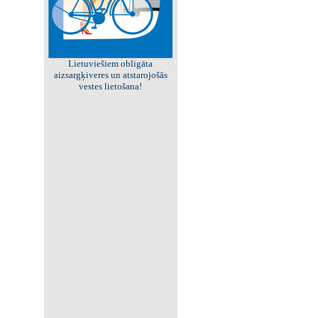
Viss par "Kritisko masu"!
Kolekcionējam saites uz resursiem
internetā!