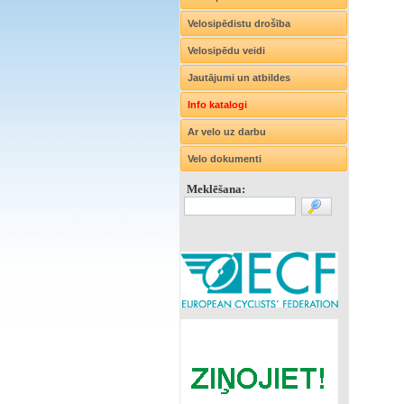
Velosipēdistu drošība
Velosipēdu veidi
Jautājumi un atbildes
Info katalogi
Ar velo uz darbu
Velo dokumenti
Meklēšana: