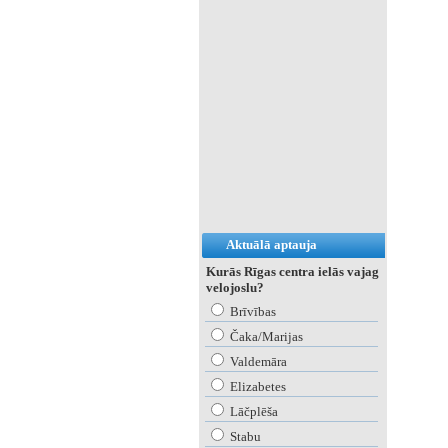
Aktuālā aptauja
Kurās Rīgas centra ielās vajag
velojoslu?
Brīvības
Čaka/Marijas
Valdemāra
Elizabetes
Lāčplēša
Stabu