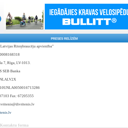
PRESES RELĪZĒM
“Latvijas Riteņbraucēju apvienība”
:40008168318
la 7, Rīga, LV-1013.
/S SEB Banka
UNLALV2X
V10UNLA0050016713286
507103 Fax: 67205355
ivritenis@divritenis.lv
tenis.lv
Kontaktu forma