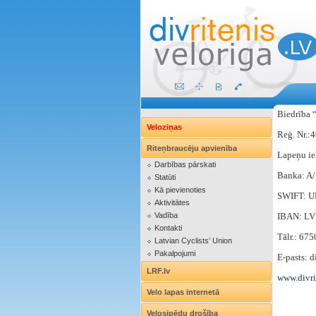
Biedrība 
Veloziņas
Reģ. Nr.
Riteņbraucēju apvienība
Lapeņu ie
Darbības pārskati
Banka: A
Statūti
Kā pievienoties
SWIFT: 
Aktivitātes
Vadība
IBAN: L
Kontakti
Tālr.: 67
Latvian Cyclists’ Union
Pakalpojumi
E-pasts: d
LRF.lv
www.divri
Velo lapas internetā
Velosipēdu drošība