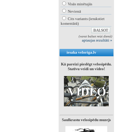
Visās minētajās
Nevienā
Cits variants (ierakstiet
komentārā)
(varat balsot reizi dienā)
aptaujas rezultāti »
iesaka veloriga.lv
Kā pareizi pieslēgt velosipēdu.
Statīvu veidi un video!
Saulkrastu velosipēdu muzejs