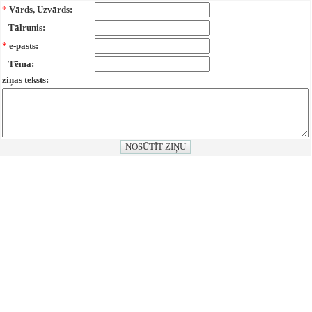
*
Vārds, Uzvārds:
Tālrunis:
*
e-pasts:
Tēma:
ziņas teksts: