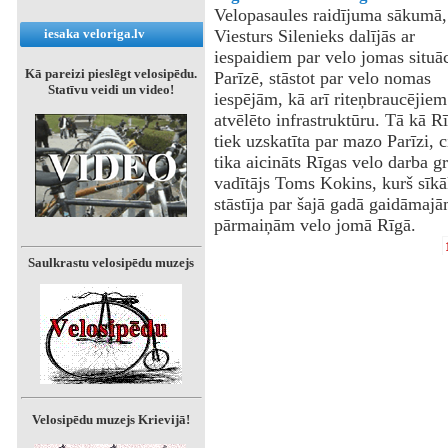
Velopasaules raidījuma sākumā,
iesaka veloriga.lv
Viesturs Silenieks dalījās ar
iespaidiem par velo jomas situāc
Kā pareizi pieslēgt velosipēdu.
Parīzē, stāstot par velo nomas
Statīvu veidi un video!
iespējām, kā arī riteņbraucējiem
atvēlēto infrastruktūru. Tā kā R
tiek uzskatīta par mazo Parīzi, 
tika aicināts Rīgas velo darba g
vadītājs Toms Kokins, kurš sīkā
stāstīja par šajā gadā gaidāmaj
pārmaiņām velo jomā Rīgā.
Saulkrastu velosipēdu muzejs
Velosipēdu muzejs Krievijā!