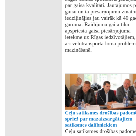
par gaisa kvalitāti. Jautājumos p
gaisu un tā piesārņojumu zinātn
iedziļinājies jau vairāk kā 40 g
garumā. Raidījuma gaitā tika
apspriesta gaisa piesārņojuma
ietekme uz Rīgas iedzīvotājiem,
arī velotransporta loma problēm
mazināšanā.
Ceļu satiksmes drošības padom
spriež par mazaizsargātajiem
satiksmes dalībniekiem
Ceļu satiksmes drošības padom