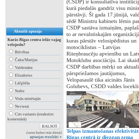
(CSDP) ir konsultatīva institūcij
kurā piedalās gandrīz visu minis
pārstāvji. Šī gada 17.jūnijā, val
sēdē Ministru kabinets lēmis pa
CSDP sastāva izmaiņām, paplaš
Aktuālā aptauja
to ar nevalstiskajām organizāci
Kurās Rīgas centra ielās vajag
kuras pārstāv velosipēdistus un
velojoslu?
motociklistus – Latvijas
Brīvības
Riteņbraucēju apvienību un Latv
Motoklubu asociāciju. Lai skaid
Čaka/Marijas
CSDP darbības mērķi un aktuali
Valdemāra
pārspriežamos jautājumus,
Elizabetes
Velopasaulē tika aicināts Jānis
Lāčplēša
Golubevs, CSDD valdes locekli
Stabu
Visās minētajās
Nevienā
Cits variants (ierakstiet
komentārā)
Telpas izmantošanas efektivitāt
(varat balsot reizi dienā)
aptaujas rezultāti »
Rīgas centrā ir diezgan zema