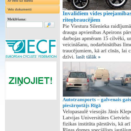
Ar velo uz darbu
Velo dokumenti
Invalīdiem vides pieejamība
riteņbraucējiem
Meklēšana:
Pie Viestura Silenieka raidījum
draugu apvienības Apeirons pārst
darbojas apmēram 15 cilvēki, un
veicināšanu, nodarbinātības līm
traucējumiem, kā arī cīnās, lai c
dzīvi.
lasīt tālāk »
Autotransports – galvenais gai
piesārņotājs Rīgā
Velopasaulē viesojās Jānis Klepe
Latvijas Universitātes Cietvielu
fizikas institūta pārstāvis, kā arī
Rīgas domes speciālists jautāju