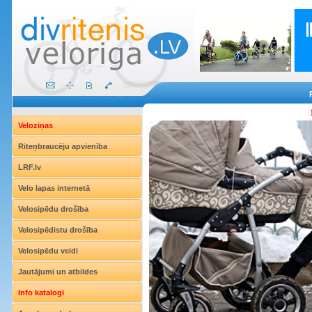
Veloziņas
Riteņbraucēju apvienība
LRF.lv
Velo lapas internetā
Velosipēdu drošība
Velosipēdistu drošība
Velosipēdu veidi
Jautājumi un atbildes
Info katalogi