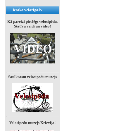
iesaka veloriga.lv
Kā pareizi pieslēgt velosipēdu.
Statīvu veidi un video!
Saulkrastu velosipēdu muzejs
Velosipēdu muzejs Krievijā!