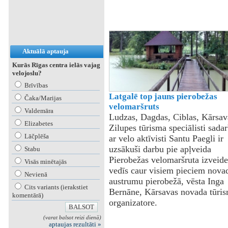
Aktuālā aptauja
Kurās Rīgas centra ielās vajag
velojoslu?
Brīvības
Latgalē top jauns pierobežas
Čaka/Marijas
velomaršruts
Valdemāra
Ludzas, Dagdas, Ciblas, Kārsav
Elizabetes
Zilupes tūrisma speciālisti sada
Lāčplēša
ar velo aktīvisti Santu Paegli ir
uzsākuši darbu pie apļveida
Stabu
Pierobežas velomaršruta izveide
Visās minētajās
vedīs caur visiem pieciem nova
Nevienā
austrumu pierobežā, vēsta Inga
Cits variants (ierakstiet
Bernāne, Kārsavas novada tūri
komentārā)
organizatore.
(varat balsot reizi dienā)
aptaujas rezultāti »