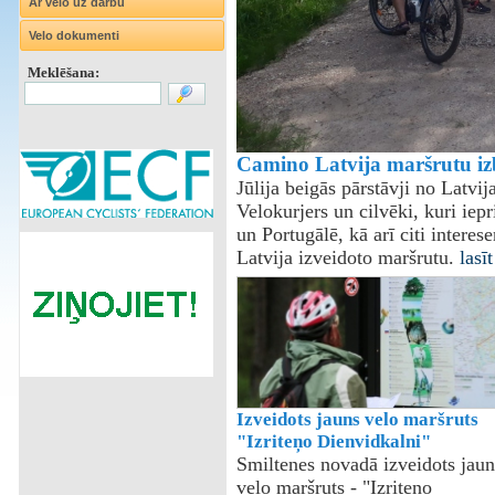
Ar velo uz darbu
Velo dokumenti
Meklēšana:
Camino Latvija maršrutu iz
Jūlija beigās pārstāvji no Latvi
Velokurjers un cilvēki, kuri iep
un Portugālē, kā arī citi intere
Latvija izveidoto maršrutu.
lasīt
Izveidots jauns velo maršruts
"Izriteņo Dienvidkalni"
Smiltenes novadā izveidots jaun
velo maršruts - "Izriteņo