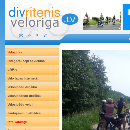
Veloziņas
Riteņbraucēju apvienība
LRF.lv
Velo lapas internetā
Velosipēdu drošība
Velosipēdistu drošība
Velosipēdu veidi
Jautājumi un atbildes
Info katalogi