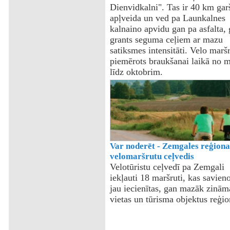
Dienvidkalni". Tas ir 40 km gar
apļveida un ved pa Launkalnes
kalnaino apvidu gan pa asfalta,
grants seguma ceļiem ar mazu
satiksmes intensitāti. Velo maršr
piemērots braukšanai laikā no m
līdz oktobrim.
Var noderēt - Zemgales reģiona
velomaršrutu ceļvedis
Velotūristu ceļvedī pa Zemgali
iekļauti 18 maršruti, kas savien
jau iecienītas, gan mazāk zinām
vietas un tūrisma objektus reģio