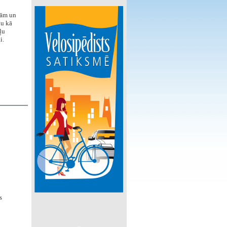
bām un
nu kā
ļu
i.
s