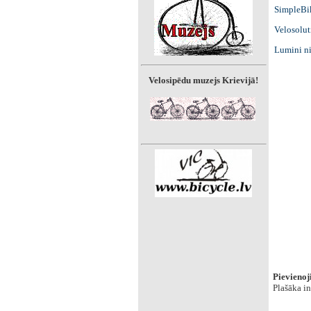
SimpleBi
Velosolut
Lumini ni
Velosipēdu muzejs Krievijā!
Pievienoji
Plašāka i