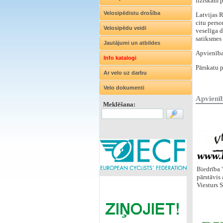
fiziskām 
Velosipēdistu drošība
Latvijas 
citu perso
Velosipēdu veidi
veselīga d
satiksmes
Jautājumi un atbildes
Apvienība
Info katalogi
Pārskatu p
Ar velo uz darbu
Velo dokumenti
Apvienīb
Meklēšana:
Biedrība "
pārstāvis
Viesturs S