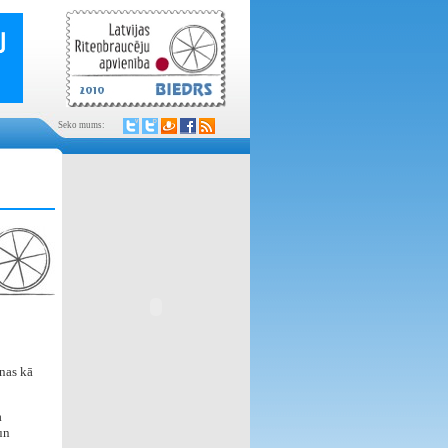
Seko mums:
nas kā
a
un