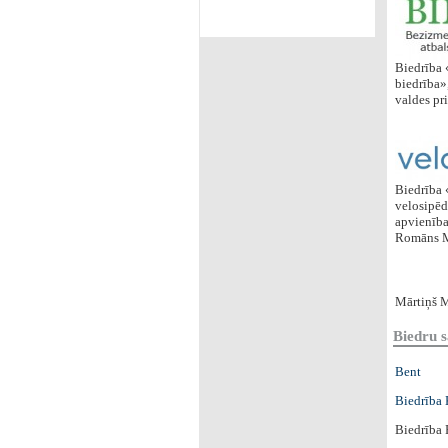
Biedrība 
biedrība»
valdes pr
Biedrība 
velosipēdi
apvienība
Romāns M
Mārtiņš M
Biedru s
Bent
Biedrība 
Biedrība 