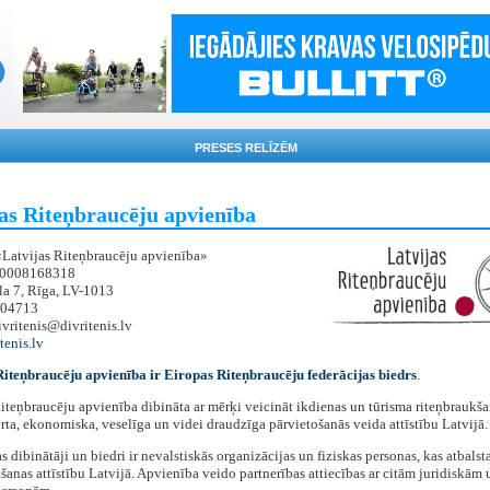
PRESES RELĪZĒM
as Riteņbraucēju apvienība
«Latvijas Riteņbraucēju apvienība»
:40008168318
la 7, Rīga, LV-1013
9204713
ivritenis@divritenis.lv
tenis.lv
Riteņbraucēju apvienība ir Eiropas Riteņbraucēju federācijas biedrs
.
iteņbraucēju apvienība dibināta ar mērķi veicināt ikdienas un tūrisma riteņbraukša
rta, ekonomiska, veselīga un videi draudzīga pārvietošanās veida attīstību Latvijā.
 dibinātāji un biedri ir nevalstiskās organizācijas un fiziskas personas, kas atbalst
šanas attīstību Latvijā. Apvienība veido partnerības attiecības ar citām juridiskām 