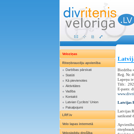
Veloziņas
Latvij
Riteņbraucēju apvienība
Biedrība 
Darbības pārskati
Reģ. Nr.
Statūti
Lapeņu ie
Kā pievienoties
‌Tālr.: 2
Aktivitātes
E-pasts: d
Vadība
www.divri
Kontakti
Latvian Cyclists’ Union
Latvijas 
Pakalpojumi
Latvijas R
LRF.lv
satiksmē ē
Velo lapas internetā
Apvienības
riteņbrauk
Velosipēdu drošība