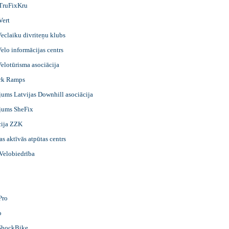
TruFixKru
Vert
Veclaiku divriteņu klubs
Velo informācijas centrs
Velotūrisma asociācija
rk Ramps
ums Latvijas Downhill asociācija
jums SheFix
cija ZZK
as aktīvās atpūtas centrs
 Velobiedrība
Pro
o
ShockBike