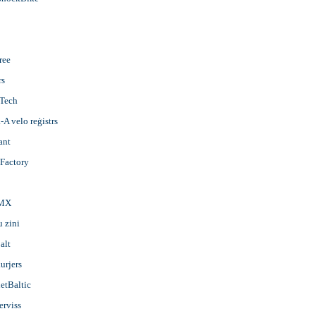
o
ree
rs
nTech
-A velo reģistrs
ant
Factory
BMX
u zini
alt
urjers
etBaltic
erviss