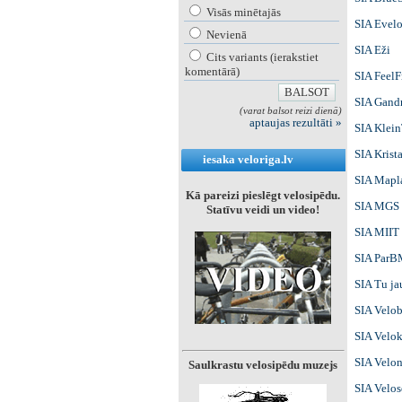
Visās minētajās
SIA Evel
Nevienā
SIA Eži
Cits variants (ierakstiet
komentārā)
SIA FeelF
SIA Gand
(varat balsot reizi dienā)
aptaujas rezultāti »
SIA Klei
SIA Krista
iesaka veloriga.lv
SIA Mapl
Kā pareizi pieslēgt velosipēdu.
SIA MGS 
Statīvu veidi un video!
SIA MIIT
SIA Par
SIA Tu ja
SIA Velob
SIA Velok
SIA Velon
Saulkrastu velosipēdu muzejs
SIA Velos