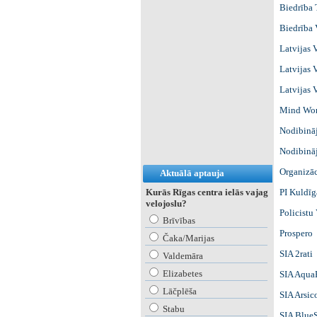
Biedrība 
Biedrība 
Latvijas 
Latvijas 
Latvijas 
Mind Wo
Nodibināj
Nodibinā
Organizā
Aktuālā aptauja
Kurās Rīgas centra ielās vajag
PI Kuldīg
velojoslu?
Policistu
Brīvības
Prospero
Čaka/Marijas
SIA 2rati
Valdemāra
Elizabetes
SIA Aqua
Lāčplēša
SIA Arsic
Stabu
SIA Blue