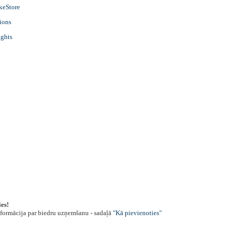
keStore
ions
ghts
es!
nformācija par biedru uzņemšanu - sadaļā
"Kā pievienoties"