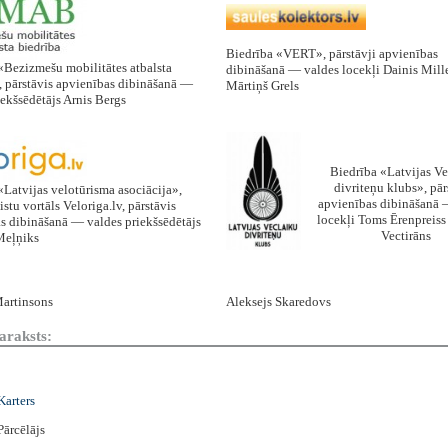
Biedrība «VERT», pārstāvji apvienības
«Bezizmešu mobilitātes atbalsta
dibināšanā — valdes locekļi Dainis Mill
, pārstāvis apvienības dibināšanā —
Mārtiņš Grels
iekšsēdētājs Arnis Bergs
Biedrība «Latvijas Ve
divriteņu klubs», pār
«Latvijas velotūrisma asociācija»,
apvienības dibināšanā 
stu vortāls Veloriga.lv, pārstāvis
locekļi Toms Ērenpreiss
s dibināšanā — valdes priekšsēdētājs
Vectirāns
eļņiks
artinsons
Aleksejs Skaredovs
araksts:
Karters
Pārcēlājs