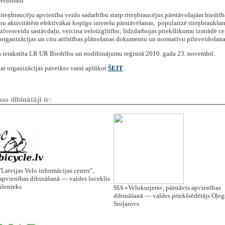
personām.
Riteņbraucēju apvienība veido sadarbību starp riteņbraucējus pārstāvošajām biedrī
nu aktivitātēm efektīvākai kopīgo interešu pārstāvēšanai, popularizē riteņbraukša
zīvesveida sastāvdaļu, veicina veloizglītību; līdzdarbojas priekšlikumu izstrādē ce
 organizācijas un citu attīstības plānošanas dokumentu un normatīvu pilnveidošana
 ierakstīta LR UR Biedrību un nodibinājumu reģistrā 2010. gada 23. novembrī.
ar organizācijas paveikto varat aplūkot
ŠEIT
.
as dibinātāji ir:
Latvijas Velo informācijas centrs",
 apvienības dibināšanā — valdes loceklis
ilenieks
SIA «Velokurjers», pārstāvis apvienības
dibināšanā — valdes priekšsēdētājs Oļeg
Stoļarovs