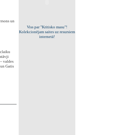
ersons un
Viss par "Kritisko masu"!
Kolekcionējam saites uz resursiem
internetā!
claiku
stāvji
— valdes
 un Gatis