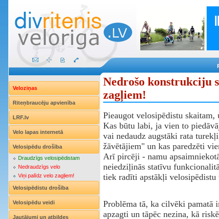
Nedrošo konstrukciju st
Veloziņas
zagļiem!
Riteņbraucēju apvienība
Pieaugot velosipēdistu skaitam, u
LRF.lv
Kas būtu labi, ja vien to piedāvā
Velo lapas internetā
vai nedaudz augstāki rata turekļi
žāvētājiem" un kas paredzēti vie
Velosipēdu drošība
Arī pircēji - namu apsaimniekotāj
Draudzīgs velosipēdistam
neiedziļinās statīvu funkcionalit
Nedraudzīgs velo
tiek radīti apstākļi velosipēdistu
Viņi palīdz velo zagļiem!
Velosipēdistu drošība
Problēma tā, ka cilvēki pamatā i
Velosipēdu veidi
apzagti un tāpēc nezina, kā riskē
Jautājumi un atbildes