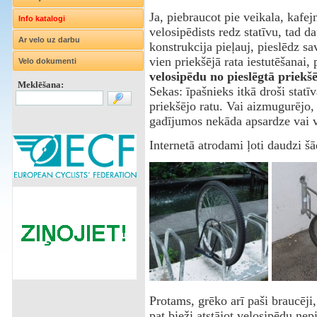
Ja, piebraucot pie veikala, kafej
Info katalogi
velosipēdists redz statīvu, tad d
Ar velo uz darbu
konstrukcija pieļauj, pieslēdz sa
vien priekšējā rata iestutēšanai, 
Velo dokumenti
velosipēdu no pieslēgtā priekš
Meklēšana:
Sekas: īpašnieks itkā droši statī
priekšējo ratu. Vai aizmugurējo,
gadījumos nekāda apsardze vai 
Internetā atrodami ļoti daudzi š
Protams, grēko arī paši braucēji, 
pat bieži atstājot velosipēdu nepi