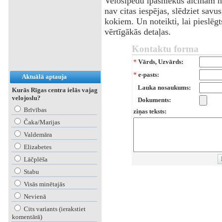
Velosipēdu īpašniekus aicinām ne
nav citas iespējas, slēdziet sav
kokiem. Un noteikti, lai pieslēgt
vērtīgākās detaļas.
Kontaktu forma
*
Vārds, Uzvārds:
*
e-pasts:
Aktuālā aptauja
Lauka nosaukums:
Kurās Rīgas centra ielās vajag
velojoslu?
Dokuments:
Brīvības
ziņas teksts:
Čaka/Marijas
Valdemāra
Elizabetes
Lāčplēša
Stabu
Visās minētajās
Nevienā
Cits variants (ierakstiet
komentārā)