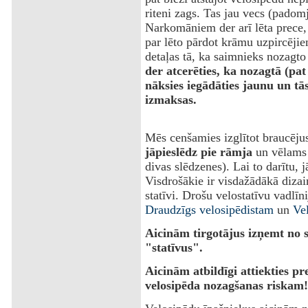
riteni zags. Tas jau vecs (padom
Narkomāniem der arī lēta prece,
par lēto pārdot krāmu uzpircēji
detaļas tā, ka saimnieks nozagto
der atcerēties, ka nozagtā (pa
nāksies iegādāties jaunu un tā
izmaksas.
Mēs cenšamies izglītot braucējus 
jāpieslēdz pie rāmja
un vēlams v
divas slēdzenes). Lai to darītu, j
Visdrošākie ir visdažādākā diza
statīvi. Drošu velostatīvu vadlī
Draudzīgs velosipēdistam
un
Ve
Aicinām tirgotājus izņemt no 
"statīvus".
Aicinām atbildīgi attiekties p
velosipēda nozagšanas riskam!