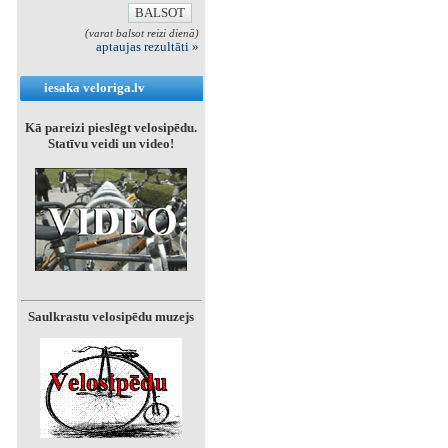
(varat balsot reizi dienā)
aptaujas rezultāti »
iesaka veloriga.lv
Kā pareizi pieslēgt velosipēdu.
Statīvu veidi un video!
Saulkrastu velosipēdu muzejs