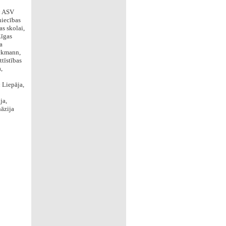
:
ASV
niecības
s skolai,
Rīgas
a
ockmann,
ttīstības
,
:
Liepāja,
ja,
āzija