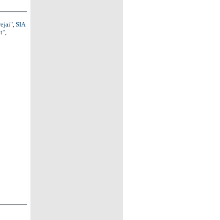
ejai"
,
SIA
t"
,