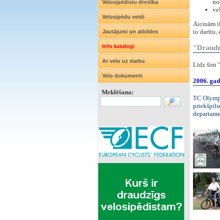
no
Velosipēdistu drošība
ve
Velosipēdu veidi
Aicinām ik
to darītu,
Jautājumi un atbildes
Info katalogi
"Draudzī
Ar velo uz darbu
Līdz šim "
Velo dokumenti
2006. gad
Meklēšana:
TC Olymp
priekšpils
departam