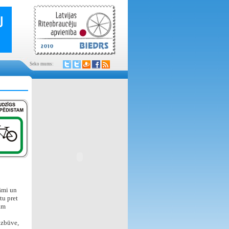
Seko mums:
rāmi un
tu pret
am
 izbūve,