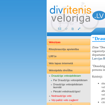
"Drau
Veloziņas
Zīme "Dra
Riteņbraucēju apvienība
organizēja
departamen
LRF.lv
Latvijas 
Velo lapas internetā
"Draudzīgs
personu i
Velosipēdu drošība
Draudzīgs velosipēdistam
Kritēriji:
Par Draudzīgs velosipēdistam
ri
Draudzīgs velosipēdistam
ve
laureāti
ab
Piesaki velodraudzīgos!
ve
Nedraudzīgs velo
pu
Viņi palīdz velo zagļiem!
cit