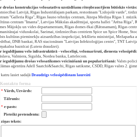
r drošas konstrukcijas velosatatīvu uzstādīšanu riteņbraucējiem būtiskās vietās
stniecībai Latvijā, Rīgas Industriālajam parkam, restorānam "Lidojošā varde", tirdz
ntram "Galleria Riga", Rīgas Jauno tehniķu centram, Jāzepa Mediņa Rīgas 1. mūzika
ltūras centram "Imanta", Latvijas Mākslas akadēmijai, sporta hallei "Arēna Rīga", 
mes Mājokļu un vides departamentam, Rīgas domes ēkai (Rātsnamam), Rīgas centr
manitārajai vidusskolai, Saeimai, tirdzniecības centriem Spice un Spice Home, St
lsts kultūras pieminekļu aizsardzības inspekcijai, Iekšlietu ministrijai, Mežaparka a
edrībai, DNB bankai, RAS stacionāram "Latvijas Infektoloģijas centrs", TNT Latvija
rņakalna baznīcai (Lutera draudzei).
r ieguldījumu velo infrastruktūrā - veloceliņi, velomaršruti, dienesta velosipēdi
āslava, Valmiera, Sigulda, Nordea banka, Lattelecom.
r ieguldījumu drošas velosatiksmes veicināšanā un popularizēšanā:
Valsts polici
klāmas aģentūra Adell Saatchi&Saatchi, Rīgas satiksme, CSDD, Rīgas valsts 2. ģimn
 katru lasiet sadaļā
Draudzīgs velosipēdistam laureāti
Kontaktu forma
*
Vārds, Uzvārds:
Tālrunis:
*
e-pasts:
Pieteikt pretendentu:
ziņas teksts: