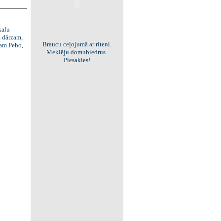
kalu
 dārzam
,
Braucu ceļojumā ar riteni.
am Pebo
,
Meklēju domubiedrus.
Piesakies!