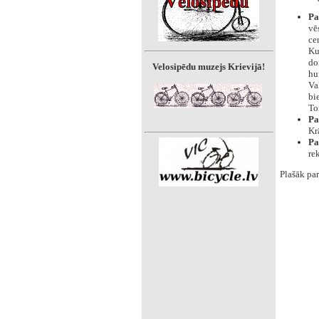
Pa
vē
ce
Ku
do
Velosipēdu muzejs Krievijā!
hu
Va
bi
To
Pa
Kr
Pa
re
Plašāk par