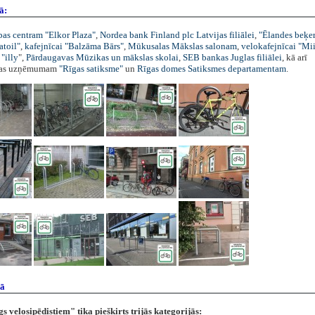
ā:
bas centram "Elkor Plaza"
,
Nordea bank Finland plc Latvijas filiālei
,
"Ēlandes beķer
atoil"
,
kafejnīcai "Balzāma Bārs"
,
Mūkusalas Mākslas salonam
,
velokafejnīcai "Mii
 "illy
",
Pārdaugavas Mūzikas un mākslas skolai
,
SEB bankas Juglas filiālei
, kā arī
bas uzņēmumam
"Rīgas satiksme"
un
Rīgas domes Satiksmes departamentam
.
dā
 velosipēdistiem" tika piešķirts trijās kategorijās: