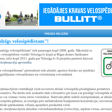
PRESES RELĪZĒM
dzīgs velosipēdistam"!
udzīgs velosipēdistam" tiek pasniegta kopš 2006. gada. Sākotnēji to
 velosipēdistu vortāls Veloriga.lv kopā ar Rīgas domes Satiksmes
tu, taču kopš 2011. gada par Veloriga.lv šī projekta partneri kļuvusi
Riteņbraucēju apvienība
.
 velosipēdistam" pretendenti tiek atlasīti, apzinot fizisko un juridisko
eguldījumu velosatiksmes un velotūrisma veicināšanā.
teņbraucējiem visērtākajā vietā novietots drošai velosipēda pieslēgšanai piemērots
lostatīvs. Par drošu tiek uzskatīts tāds velostatīvs pie kura var pieslēgt velosipēda 
us vai vismaz vienu riteni vienlaikus. Statīvam jābūt stabili nostiprinātam, ar atbals
losipēda gāšanos, ar izturīgu pret mehāniskiem bojājumiem konstrukciju, novietot
bliski pārskatāmā, vēlams apsardzes pieskatītā vietā.
as, riteņbraucējiem aktuālas veloinfrastruktūras (veloceliņi, atpūtas vietas, serviss)