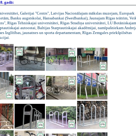
8. gadā:
niversitātei
,
Galerijai "Centrs"
,
Latvijas Nacionālajam mākslas muzejam
,
Europark
ietām
,
Banku augstskolai
,
Hansabankai (Swedbankai)
,
Jaunajam Rīgas teātrim
,
Vei
ans"
,
Rīgas Tehniskajai universitātei
,
Rīgas Stradiņa universitātei
,
LU Botāniskajam
ptautiskajai autoostai
,
Baltijas Starptautiskajai akadēmijai
,
namīpašniekam Andrej
es Izglītības, jaunatnes un sporta departamentam
,
Rīgas Zemgales priekšpilsētas
kcijai
.