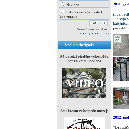
2011. gad
Nevienā
Cits variants (ierakstiet
tirdzniecī
komentārā)
"Latvija S
kafejnīcai
pašvaldī
(varat balsot reizi dienā)
aptaujas rezultāti »
iesaka veloriga.lv
Kā pareizi pieslēgt velosipēdu.
Statīvu veidi un video!
Saulkrastu velosipēdu muzejs
2012. ga
"Draudzīgs