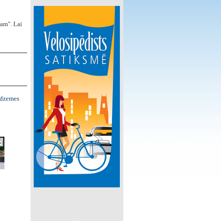
tam". Lai
idzemes