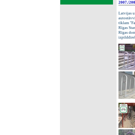
2007./200
Latvijas u
autostāvv
tīklam "F
Rīgas Star
Rīgas dom
izpilddire