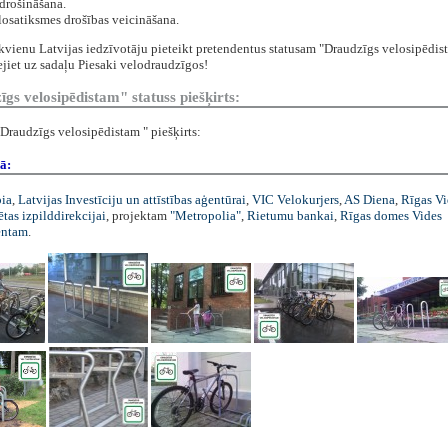
drošināšana.
losatiksmes drošības veicināšana.
vienu Latvijas iedzīvotāju pieteikt pretendentus statusam "Draudzīgs velosipēdis
 ejiet uz sadaļu Piesaki velodraudzīgos!
gs velosipēdistam" statuss piešķirts:
Draudzīgs velosipēdistam " piešķirts:
ā:
ia
,
Latvijas Investīciju un attīstības aģentūrai
,
VIC Velokurjers
,
AS Diena
,
Rīgas V
ētas izpilddirekcijai
, projektam
"Metropolia"
,
Rietumu bankai
,
Rīgas domes Vides
entam
.