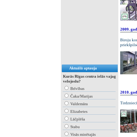
2009. gad
Biroju ko
priekšpils
Aktuālā aptauja
Kurās Rīgas centra ielās vajag
velojoslu?
Brīvības
2010. gad
Čaka/Marijas
Tirdzniec
Valdemāra
Elizabetes
Lāčplēša
Stabu
Visās minētajās