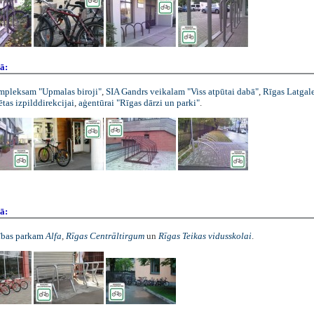
ā:
mpleksam "Upmalas biroji"
,
SIA Gandrs veikalam "Viss atpūtai dabā"
,
Rīgas Latgal
ētas izpilddirekcijai
,
aģentūrai "Rīgas dārzi un parki"
.
ā:
ības parkam
Alfa
,
Rīgas Centrāltirgum
un
Rīgas Teikas vidusskolai
.