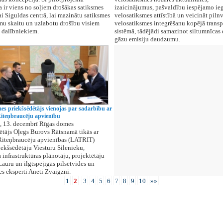
ja ir viens no soļiem drošākas satiksmes
izaicinājumus, pašvaldību iespējamo ie
i Siguldas centrā, lai mazinātu satiksmes
velosatiksmes attīstībā un veicināt piln
u skaitu un uzlabotu drošību visiem
velosatiksmes integrēšanu kopējā transp
 dalībniekiem.
sistēmā, tādējādi samazinot siltumnīcas 
gāzu emisiju daudzumu.
es priekšsēdētājs vienojas par sadarbību ar
Riteņbraucēju apvienību
, 13. decembrī Rīgas domes
ētājs Oļegs Burovs Rātsnamā tikās ar
Riteņbraucēju apvienības (LATRIT)
iekšsēdētāju Viesturu Silenieku,
 infrastruktūras plānotāju, projektētāju
Lauru un ilgtspējīgās pilsētvides un
es eksperti Aneti Zvaigzni.
1
2
3
4
5
6
7
8
9
10
»»