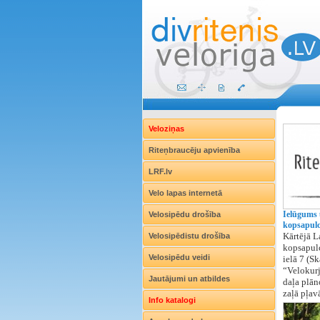
Veloziņas
Riteņbraucēju apvienība
LRF.lv
Velo lapas internetā
Ielūgums 
Velosipēdu drošība
kopsapulc
Kārtējā L
Velosipēdistu drošība
kopsapulc
Velosipēdu veidi
ielā 7 (Sk
“Velokurj
Jautājumi un atbildes
daļa plāno
zaļā pļav
Info katalogi