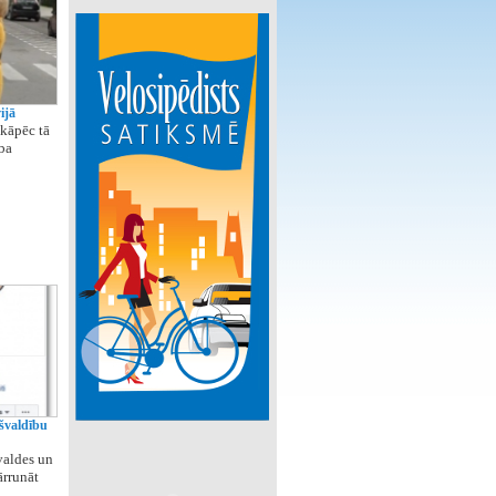
ijā
 kāpēc tā
ba
švaldību
valdes un
ārrunāt