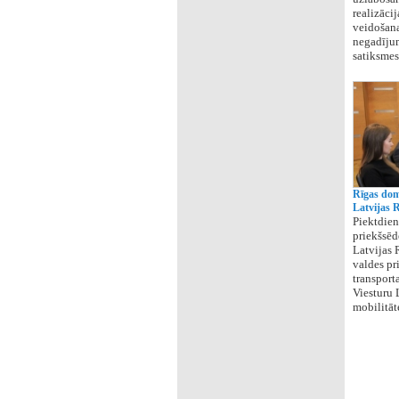
realizāci
veidošana
negadījum
satiksmes
Rīgas dom
Latvijas 
Piektdien
priekšsēd
Latvijas 
valdes pr
transporta
Viesturu 
mobilitāt