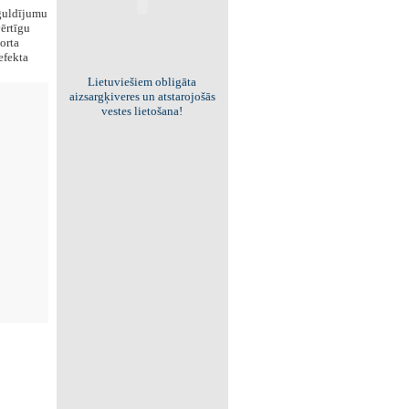
guldījumu
vērtīgu
orta
efekta
Viss par "Kritisko masu"!
Kolekcionējam saites uz resursiem
internetā!