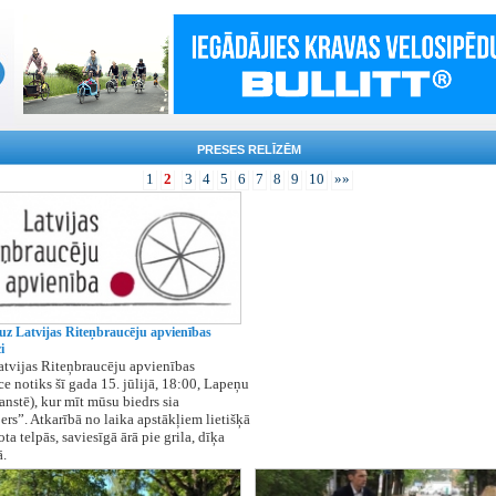
PRESES RELĪZĒM
1
2
3
4
5
6
7
8
9
10
»»
uz Latvijas Riteņbraucēju apvienības
i
atvijas Riteņbraucēju apvienības
e notiks šī gada 15. jūlijā, 18:00, Lapeņu
anstē), kur mīt mūsu biedrs sia
ers”. Atkarībā no laika apstākļiem lietišķā
ta telpās, saviesīgā ārā pie grila, dīķa
ā.