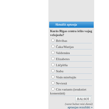
Aktuālā aptauja
Kurās Rīgas centra ielās vajag
velojoslu?
Brīvības
Čaka/Marijas
Valdemāra
Elizabetes
Lāčplēša
Stabu
Visās minētajās
Nevienā
Cits variants (ierakstiet
komentārā)
(varat balsot reizi dienā)
aptaujas rezultāti »