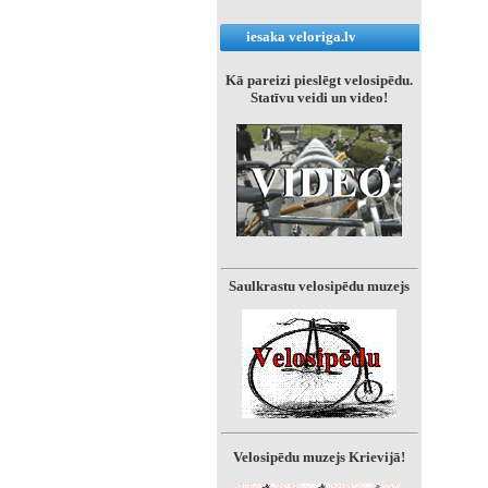
iesaka veloriga.lv
Kā pareizi pieslēgt velosipēdu.
Statīvu veidi un video!
Saulkrastu velosipēdu muzejs
Velosipēdu muzejs Krievijā!