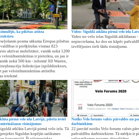
timulējis, ka pilsētas attīsta
Video: Siguldā atklāta pirmā velo iela Latv
struktūru
Video no velo ielas Siguldā atklāšanas -
seļošanās posma sākuma Eiropas pilsētas
nepieciešama, ko dos un kāpēc pašvaldī
 valdības ir piešķīrušas vismaz 823
izvēlējusies tieši šādu risinājumu.
eiro aktīvai mobilitātei; vairāk nekā 1200
veloinfrastruktūras ir pieteikta, un jau ir
vairāk nekā 500 km - informē Jill Warren,
iteņbraucēju federācijas izpilddirektors,
 par veloinfrastruktūras attīstību
as ietekmē.
klāta pirmā velo iela Latvijā; pilsētā ievieš
Notiks Velo forums valsts pārvaldes un pa
 mierināšanas risinājumus
darbiniekiem
Siguldā atklāta Latvijā pirmā velo iela. Tā
22.janvārī notiks Velo forums valsts pār
otprojekts Siguldas kopējās satiksmes
pašvaldību darbiniekiem. Tā mērķis ir p
as koncepcijā. Šī pilotprojekta
velosatiksmes nozares aktualitātes,