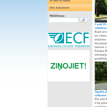
Ar velo uz darbu
Velo dokumenti
Meklēšana:
Covid-19 s
veloinfra
Kopš atve
un valstu
miljonus 
km jaunas 
īstenoti 
Eiropas R
informējot
pandēmij
Siguldā at
satiksmes
Pils ielā 
ir kā pil
uzlabošan