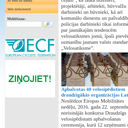
ceļam”, kā laikā inženieri,
Ar velo uz darbu
projektētāji, arhitekti, būvvalžu
Velo dokumenti
darbinieki un būvnieki, kā arī
komunālo dienestu un pašvaldīb
Meklēšana:
policijas darbinieki tikai informē
par jaunākajām tendencēm
velosatiksmes jomā, īpaši pievē
uzmanību jaunam valsts standa
„Velosatiksme”.
Apbalvotas 40 velosipēdistiem
draudzīgākās organizācijas Lat
Noslēdzot Eiropas Mobilitātes
nedēļu, 2016. gada 22. septembr
norisinājās konkursa Draudzīgs
velosipēdistam apbalvošanas
ceremonija, kurā 12 uzņēmumi 