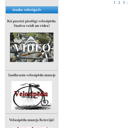
1
2
3
iesaka veloriga.lv
Kā pareizi pieslēgt velosipēdu.
Statīvu veidi un video!
Saulkrastu velosipēdu muzejs
Velosipēdu muzejs Krievijā!