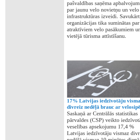
pašvaldības saņēma apbalvojum
par jaunu velo novietņu un velo
infrastruktūras izveidi. Savukār
organizācijas tika suminātas par
atraktīviem velo pasākumiem u
vietējā tūrisma attīstīšanu.
17% Latvijas iedzīvotāju vism
divreiz nedēļā brauc ar velosip
Saskaņā ar Centrālās statistikas
pārvaldes (CSP) veikto iedzīvot
veselības apsekojumu 17,4 %
Latvijas iedzīvotāju vismaz divr
nedēļā vismaz 10 minūtes dienā