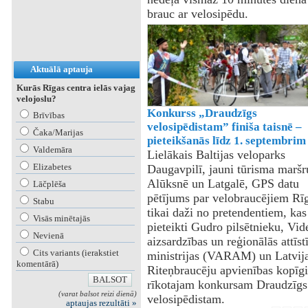
brauc ar velosipēdu.
Aktuālā aptauja
Kurās Rīgas centra ielās vajag
velojoslu?
Konkurss „Draudzīgs
Brīvības
velosipēdistam” finiša taisnē –
Čaka/Marijas
pieteikšanās līdz 1. septembrim
Valdemāra
Lielākais Baltijas veloparks
Elizabetes
Daugavpilī, jauni tūrisma maršr
Alūksnē un Latgalē, GPS datu
Lāčplēša
pētījums par velobraucējiem Rīg
Stabu
tikai daži no pretendentiem, kas
Visās minētajās
pieteikti Gudro pilsētnieku, Vid
Nevienā
aizsardzības un reģionālās attīst
Cits variants (ierakstiet
ministrijas (VARAM) un Latvij
komentārā)
Riteņbraucēju apvienības kopīgi
rīkotajam konkursam Draudzīgs
(varat balsot reizi dienā)
velosipēdistam.
aptaujas rezultāti »