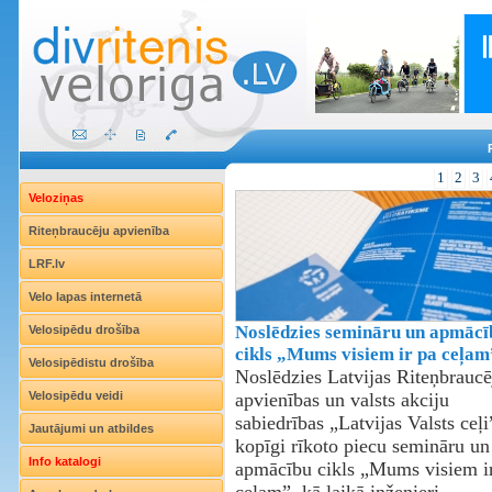
1
2
3
Veloziņas
Riteņbraucēju apvienība
LRF.lv
Velo lapas internetā
Noslēdzies semināru un apmācī
Velosipēdu drošība
cikls „Mums visiem ir pa ceļam
Velosipēdistu drošība
Noslēdzies Latvijas Riteņbraucē
Velosipēdu veidi
apvienības un valsts akciju
sabiedrības „Latvijas Valsts ceļi
Jautājumi un atbildes
kopīgi rīkoto piecu semināru un
Info katalogi
apmācību cikls „Mums visiem i