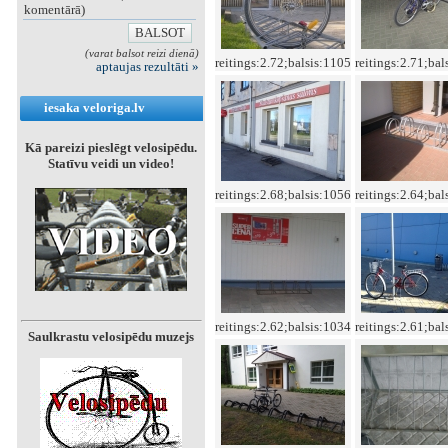
komentārā)
(varat balsot reizi dienā)
reitings:2.72;balsis:1105
reitings:2.71;bal
aptaujas rezultāti »
iesaka veloriga.lv
Kā pareizi pieslēgt velosipēdu.
Statīvu veidi un video!
reitings:2.68;balsis:1056
reitings:2.64;bal
reitings:2.62;balsis:1034
reitings:2.61;bal
Saulkrastu velosipēdu muzejs