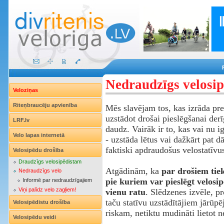
Nedraudzīgs velosip
Veloziņas
Riteņbraucēju apvienība
Mēs slavējam tos, kas izrāda pr
uzstādot drošai pieslēgšanai der
LRF.lv
daudz. Vairāk ir to, kas vai nu ig
Velo lapas internetā
- uzstāda lētus vai dažkārt pat 
faktiski apdraudošus velostatīvu
Velosipēdu drošība
Draudzīgs velosipēdistam
Atgādinām, ka
par drošiem tiek
Nedraudzīgs velo
pie kuriem var pieslēgt velosi
Informē par nedraudzīgajiem
Viņi palīdz velo zagļiem!
vienu ratu
. Slēdzenes izvēle, pr
taču statīvu uzstādītājiem jārūpēj
Velosipēdistu drošība
riskam, netiktu mudināti lietot n
Velosipēdu veidi