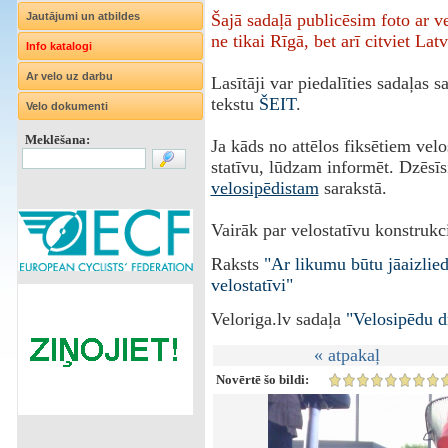
Jautājumi un atbildes
Šajā sadaļā publicēsim foto ar 
ne tikai Rīgā, bet arī citviet Latv
Info katalogi
Ar velo uz darbu
Lasītāji var piedalīties sadaļas 
tekstu
ŠEIT
.
Velo dokumenti
Meklēšana:
Ja kāds no attēlos fiksētiem vel
statīvu, lūdzam informēt. Dzēsīs
velosipēdistam
sarakstā.
Vairāk par velostatīvu konstrukci
Raksts
"Ar likumu būtu jāaizlie
velostatīvi"
Veloriga.lv sadaļa
"Velosipēdu d
« atpakaļ
Novērtē šo bildi: