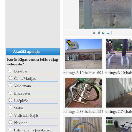
« atpakaļ
Aktuālā aptauja
Kurās Rīgas centra ielās vajag
velojoslu?
Brīvības
reitings:3.10;balsis:1604
reitings:3.10;bal
Čaka/Marijas
Valdemāra
Elizabetes
Lāčplēša
Stabu
reitings:2.83;balsis:1154
reitings:2.74;bal
Visās minētajās
Nevienā
Cits variants (ierakstiet